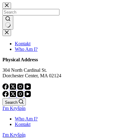
Skip
to
content
No
results
Kontakt
Who Am I?
Physical Address
304 North Cardinal St.
Dorchester Center, MA 02124
Search
I'm Kryšpín
Who Am I?
Kontakt
I'm Kryšpín