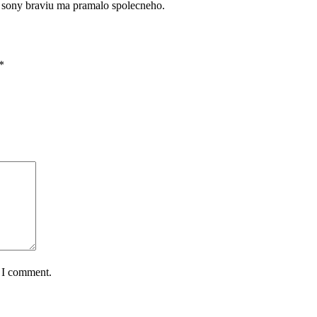
a sony braviu ma pramalo spolecneho.
*
e I comment.