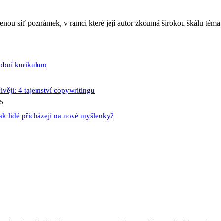
jenou síť poznámek, v rámci které její autor zkoumá širokou škálu téma
sobní kurikulum
ivěji: 4 tajemství copywritingu
25
ak lidé přicházejí na nové myšlenky?