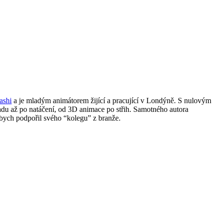
ashi
a je mladým animátorem žijící a pracující v Londýně. S nulovým
adu až po natáčení, od 3D animace po střih. Samotného autora
abych podpořil svého “kolegu” z branže.