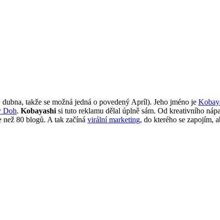
 dubna, takže se možná jedná o povedený Apríl). Jeho jméno je
Kobay
y Doh
.
Kobayashi
si tuto reklamu dělal úplně sám. Od kreativního náp
e než 80 blogů. A tak začíná
virální marketing
, do kterého se zapojím, 