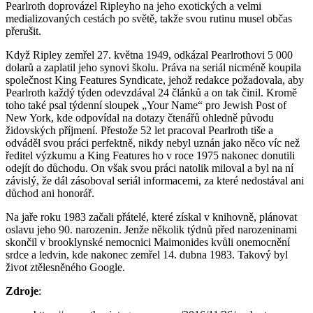
Pearlroth doprovázel Ripleyho na jeho exotických a velmi
medializovaných cestách po světě, takže svou rutinu musel občas
přerušit.
Když Ripley zemřel 27. května 1949, odkázal Pearlrothovi 5 000
dolarů a zaplatil jeho synovi školu. Práva na seriál nicméně koupila
společnost King Features Syndicate, jehož redakce požadovala, aby
Pearlroth každý týden odevzdával 24 článků a on tak činil. Kromě
toho také psal týdenní sloupek „Your Name“ pro Jewish Post of
New York, kde odpovídal na dotazy čtenářů ohledně původu
židovských příjmení. Přestože 52 let pracoval Pearlroth tiše a
odváděl svou práci perfektně, nikdy nebyl uznán jako něco víc než
ředitel výzkumu a King Features ho v roce 1975 nakonec donutili
odejít do důchodu. On však svou práci natolik miloval a byl na ní
závislý, že dál zásoboval seriál informacemi, za které nedostával ani
důchod ani honorář.
Na jaře roku 1983 začali přátelé, které získal v knihovně, plánovat
oslavu jeho 90. narozenin. Jenže několik týdnů před narozeninami
skončil v brooklynské nemocnici Maimonides kvůli onemocnění
srdce a ledvin, kde nakonec zemřel 14. dubna 1983. Takový byl
život ztělesněného Google.
Zdroje
: