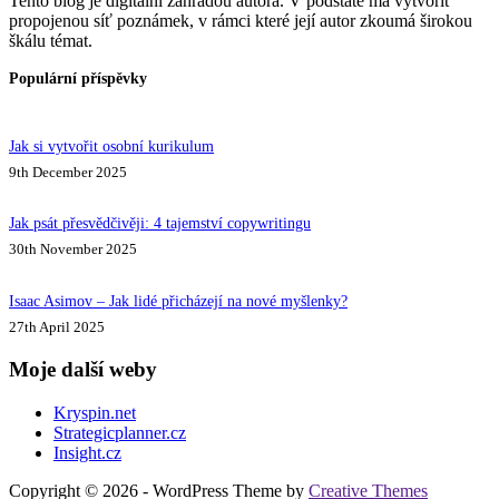
Tento blog je digitální zahradou autora. V podstatě má vytvořit
propojenou síť poznámek, v rámci které její autor zkoumá širokou
škálu témat.
Populární příspěvky
Jak si vytvořit osobní kurikulum
9th December 2025
Jak psát přesvědčivěji: 4 tajemství copywritingu
30th November 2025
Isaac Asimov – Jak lidé přicházejí na nové myšlenky?
27th April 2025
Moje další weby
Kryspin.net
Strategicplanner.cz
Insight.cz
Copyright © 2026 - WordPress Theme by
Creative Themes