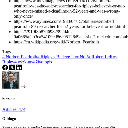
https://www.thevintagenews.com/2016/11/26/norbert-
pearlroth-was-the-sole-researcher-for-ripleys-believe-it-or-not-
who-never-missed-a-deadline-in-52-years-and-was-wrong-
only-once/
https://www.nytimes.com/1983/04/15/obituaries/norbert-
pearlroth-89-researcher-for-52-years-for-believe-it-or-not.html
https://7919f8b87d6982992d4d-
0a0665afab3ea54109cd86a05126d9ac.ssl.cf1.rackcdn.com/publi
https://en.wikipedia.org/wiki/Norbert_Pearlroth
Tags
#
Norbert Pearlroth
#
Ripley's Believe It or Not!
#
Robert LeRoy
Ripley
#
výzkum
#
životopis
kryspin
Articles: 474
O blogu