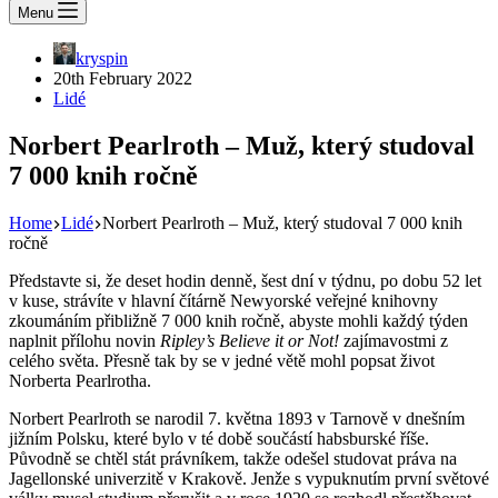
Menu
kryspin
20th February 2022
Lidé
Norbert Pearlroth – Muž, který studoval
7 000 knih ročně
Home
Lidé
Norbert Pearlroth – Muž, který studoval 7 000 knih
ročně
Představte si, že deset hodin denně, šest dní v týdnu, po dobu 52 let
v kuse, strávíte v hlavní čítárně Newyorské veřejné knihovny
zkoumáním přibližně 7 000 knih ročně, abyste mohli každý týden
naplnit přílohu novin
Ripley’s Believe it or Not!
zajímavostmi z
celého světa. Přesně tak by se v jedné větě mohl popsat život
Norberta Pearlrotha.
Norbert Pearlroth se narodil 7. května 1893 v Tarnově v dnešním
jižním Polsku, které bylo v té době součástí habsburské říše.
Původně se chtěl stát právníkem, takže odešel studovat práva na
Jagellonské univerzitě v Krakově. Jenže s vypuknutím první světové