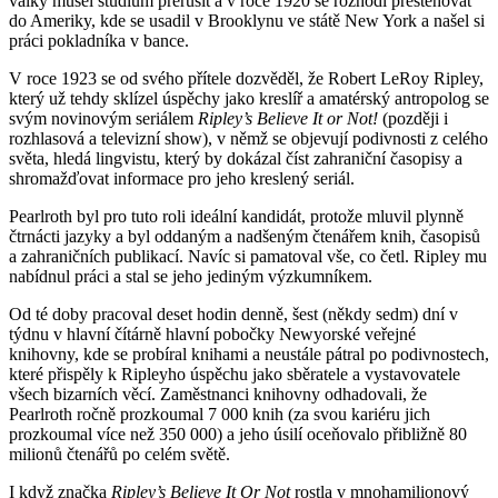
války musel studium přerušit a v roce 1920 se rozhodl přestěhovat
do Ameriky, kde se usadil v Brooklynu ve státě New York a našel si
práci pokladníka v bance.
V roce 1923 se od svého přítele dozvěděl, že Robert LeRoy Ripley,
který už tehdy sklízel úspěchy jako kreslíř a amatérský antropolog se
svým novinovým seriálem
Ripley’s Believe It or Not!
(později i
rozhlasová a televizní show), v němž se objevují podivnosti z celého
světa, hledá lingvistu, který by dokázal číst zahraniční časopisy a
shromažďovat informace pro jeho kreslený seriál.
Pearlroth byl pro tuto roli ideální kandidát, protože mluvil plynně
čtrnácti jazyky a byl oddaným a nadšeným čtenářem knih, časopisů
a zahraničních publikací. Navíc si pamatoval vše, co četl. Ripley mu
nabídnul práci a stal se jeho jediným výzkumníkem.
Od té doby pracoval deset hodin denně, šest (někdy sedm) dní v
týdnu v hlavní čítárně hlavní pobočky Newyorské veřejné
knihovny, kde se probíral knihami a neustále pátral po podivnostech,
které přispěly k Ripleyho úspěchu jako sběratele a vystavovatele
všech bizarních věcí. Zaměstnanci knihovny odhadovali, že
Pearlroth ročně prozkoumal 7 000 knih (za svou kariéru jich
prozkoumal více než 350 000) a jeho úsilí oceňovalo přibližně 80
milionů čtenářů po celém světě.
I když značka
Ripley’s Believe It Or Not
rostla v mnohamilionový