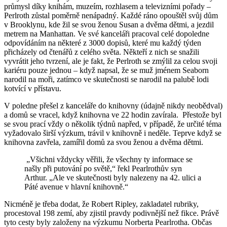
průmysl díky knihám, muzeím, rozhlasem a televizními pořady –
Perlroth zůstal poměrně nenápadný. Každé ráno opouštěl svůj dům
v Brooklynu, kde žil se svou ženou Susan a dvěma dětmi, a jezdil
metrem na Manhattan. Ve své kanceláři pracoval celé dopoledne
odpovídáním na některé z 3000 dopisů, které mu každý týden
přicházely od čtenářů z celého světa. Někteří z nich se snažili
vyvrátit jeho tvrzení, ale je fakt, že Perlroth se zmýlil za celou svoji
kariéru pouze jednou – když napsal, že se muž jménem Seaborn
narodil na moři, zatímco ve skutečnosti se narodil na palubě lodi
kotvící v přístavu.
V poledne přešel z kanceláře do knihovny (údajně nikdy neobědval)
a domů se vracel, když knihovna ve 22 hodin zavírala. Přestože byl
se svou prací vždy o několik týdnů napřed, v případě, že určité téma
vyžadovalo širší výzkum, trávil v knihovně i neděle. Teprve když se
knihovna zavřela, zamířil domů za svou ženou a dvěma dětmi.
„Všichni vždycky věřili, že všechny ty informace se
našly při putování po světě,“ řekl Pearlrothův syn
Arthur. „Ale ve skutečnosti byly nalezeny na 42. ulici a
Páté avenue v hlavní knihovně.“
Nicméně je třeba dodat, že Robert Ripley, zakladatel rubriky,
procestoval 198 zemí, aby zjistil pravdy podivnější než fikce. Právě
tyto cesty byly založeny na výzkumu Norberta Pearlrotha. Občas