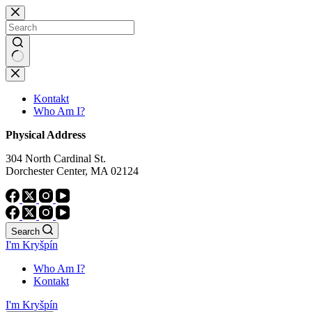
Skip
to
content
No
results
Kontakt
Who Am I?
Physical Address
304 North Cardinal St.
Dorchester Center, MA 02124
Search
I'm Kryšpín
Who Am I?
Kontakt
I'm Kryšpín