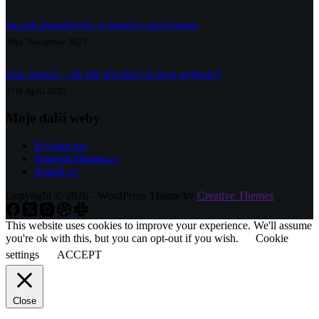
Jak psát přesvědčivěji: 4 tajemství copywritingu
30th November 2025
Isaac Asimov – Jak lidé přicházejí na nové myšlenky?
27th April 2025
Moje další weby
Kryspin.net
Strategicplanner.cz
Insight.cz
Copyright © 2026 - WordPress Theme by
Creative Themes
This website uses cookies to improve your experience. We'll assume
you're ok with this, but you can opt-out if you wish.
Cookie
settings
ACCEPT
Close