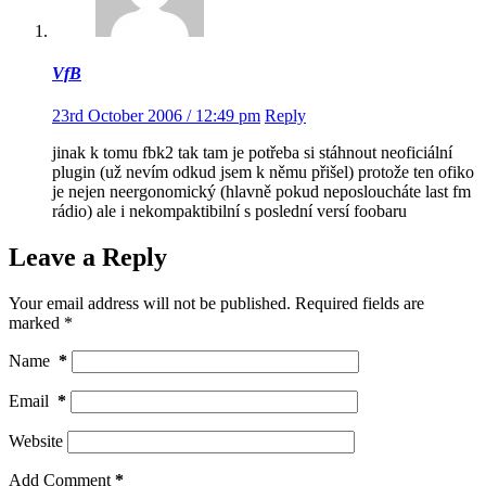
VfB
23rd October 2006 / 12:49 pm
Reply
jinak k tomu fbk2 tak tam je potřeba si stáhnout neoficiální
plugin (už nevím odkud jsem k němu přišel) protože ten ofiko
je nejen neergonomický (hlavně pokud neposloucháte last fm
rádio) ale i nekompaktibilní s poslední versí foobaru
Leave a Reply
Your email address will not be published.
Required fields are
marked
*
Name
*
Email
*
Website
Add Comment
*