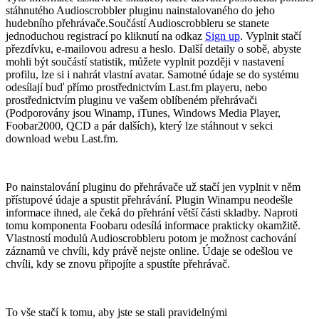
stáhnutého Audioscrobbler pluginu nainstalovaného do jeho
hudebního přehrávače.Součástí Audioscrobbleru se stanete
jednoduchou registrací po kliknutí na odkaz
Sign up
. Vyplnit stačí
přezdívku, e-mailovou adresu a heslo. Další detaily o sobě, abyste
mohli být součástí statistik, můžete vyplnit později v nastavení
profilu, lze si i nahrát vlastní avatar. Samotné údaje se do systému
odesílají buď přímo prostřednictvím Last.fm playeru, nebo
prostřednictvím pluginu ve vašem oblíbeném přehrávači
(Podporovány jsou Winamp, iTunes, Windows Media Player,
Foobar2000, QCD a pár dalších), který lze stáhnout v sekci
download webu Last.fm.
Po nainstalování pluginu do přehrávače už stačí jen vyplnit v něm
přístupové údaje a spustit přehrávání. Plugin Winampu neodešle
informace ihned, ale čeká do přehrání větší části skladby. Naproti
tomu komponenta Foobaru odesílá informace prakticky okamžitě.
Vlastností modulů Audioscrobbleru potom je možnost cachování
záznamů ve chvíli, kdy právě nejste online. Údaje se odešlou ve
chvíli, kdy se znovu připojíte a spustíte přehrávač.
To vše stačí k tomu, aby jste se stali pravidelnými