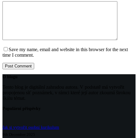
Save my name, email and website in this browser for the next
time I comment.
Post Comment
O blogu
Tento blog je digitální zahradou autora. V podstatě má vytvořit
propojenou síť poznámek, v rámci které její autor zkoumá širokou
škálu témat.
Populární příspěvky
Jak si vytvořit osobní kurikulum
9th December 2025