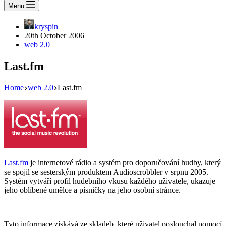
Menu
kryspin
20th October 2006
web 2.0
Last.fm
Home
web 2.0
Last.fm
Last.fm
je internetové rádio a systém pro doporučování hudby, který
se spojil se sesterským produktem Audioscrobbler v srpnu 2005.
Systém vytváří profil hudebního vkusu každého uživatele, ukazuje
jeho oblíbené umělce a písničky na jeho osobní stránce.
Tyto informace získává ze skladeb, které uživatel poslouchal pomocí