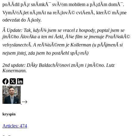
poÅÃ­dil pÃ¡r snÃ­mkÅ¯ svÃ½m mobilem a pÃ¡dÃ­m domÅ¯.
VymÃ½Å¡let nÃ¡mÄt na reÃ¡lovÃ© cviÄenÃ­, kterÃ© mÃ¡me
odevzdat do Å¡koly.
Â Update: Tak, kdyÅ¾ jsem se vracel z hospody, poptal jsem se
jinÃ©ho ÄlovÄka a ten mi Åekl, Å¾e film se jmenuje PraÅ¾skÃ©
velvyslanectvÃ­. A reÅ¾isÃ©rem je Kollerman (u pÅÃ­jmenÃ­ si
nejsem jistej, zda jsem ho postÅehl spÃ¡vnÄ)
2nd update: DÃ­ky BaldachÃ½novi znÃ¡m i jmÃ©no. Lutz
Konermann.
kryspin
Articles: 474