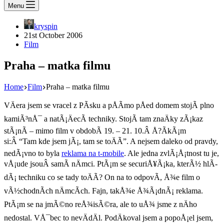
Menu
kryspin
21st October 2006
Film
Praha – matka filmu
Home
Film
Praha – matka filmu
VÄera jsem se vracel z PÃ­sku a pÅÃ­mo pÅed domem stojÃ­ plno
kamiÃ³nÅ¯ a natÃ¡ÄecÃ­ techniky. StojÃ­ tam znaÄky zÃ¡kaz
stÃ¡nÃ­ – mimo film v obdobÃ­ 19. – 21. 10.Â Å?Ã­kÃ¡m
si:Â “Tam kde jsem jÃ¡, tam se toÄÃ­”. A nejsem daleko od pravdy,
nedÃ¡vno to byla
reklama na t-mobile
. Ale jedna zvlÃ¡Å¡tnost tu je,
vÅ¡ude jsouÂ samÃ­ nÄmci. PtÃ¡m se securiÅ¥Ã¡ka, kterÃ½ hlÃ­
dÃ¡ techniku co se tady toÄÃ­? On na to odpovÃ­, Å¾e film o
vÃ½chodnÃ­ch nÄmcÃ­ch. Fajn, takÅ¾e Å¾Ã¡dnÃ¡ reklama.
PtÃ¡m se na jmÃ©no reÅ¾isÃ©ra, ale to uÅ¾ jsme z nÄho
nedostal. VÅ¯bec to nevÄdÄl. PodÄkoval jsem a popoÅ¡el jsem,