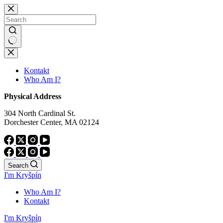
Skip
to
content
No
results
Kontakt
Who Am I?
Physical Address
304 North Cardinal St.
Dorchester Center, MA 02124
Search
I'm Kryšpín
Who Am I?
Kontakt
I'm Kryšpín