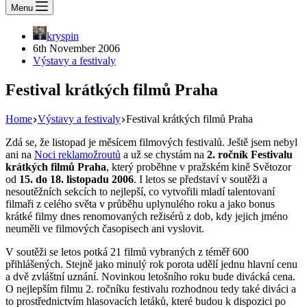
Menu
kryspin
6th November 2006
Výstavy a festivaly
Festival krátkých filmů Praha
Home
Výstavy a festivaly
Festival krátkých filmů Praha
Zdá se, že listopad je měsícem filmových festivalů. Ještě jsem nebyl
ani na
Noci reklamožroutů
a už se chystám na
2. ročník Festivalu
krátkých filmů Praha
, který proběhne v pražském kině Světozor
od
15. do 18. listopadu 2006
. I letos se představí v soutěži a
nesoutěžních sekcích to nejlepší, co vytvořili mladí talentovaní
filmaři z celého světa v průběhu uplynulého roku a jako bonus
krátké filmy dnes renomovaných režisérů z dob, kdy jejich jméno
neuměli ve filmových časopisech ani vyslovit.
V soutěži se letos potká 21 filmů vybraných z téměř 600
přihlášených. Stejně jako minulý rok porota udělí jednu hlavní cenu
a dvě zvláštní uznání. Novinkou letošního roku bude divácká cena.
O nejlepším filmu 2. ročníku festivalu rozhodnou tedy také diváci a
to prostřednictvím hlasovacích letáků, které budou k dispozici po