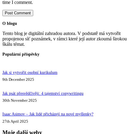
time I comment.
Post Comment
O blogu
Tento blog je digitální zahradou autora. V podstatě má vytvořit
propojenou síť poznámek, v rámci které její autor zkoumá širokou
škálu témat.
Populární příspěvky
Jak si vytvořit osobní kurikulum
9th December 2025
Jak psát přesvědčivěji: 4 tajemství copywritingu
30th November 2025
Isaac Asimov – Jak lidé přicházejí na nové myšlenky?
27th April 2025
Moje další weby