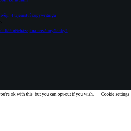
sobní kurikulum
ivěji: 4 tajemství copywritingu
25
ak lidé přicházejí na nové myšlenky?
u're ok with this, but you can opt-out if you wish.
Cookie settings