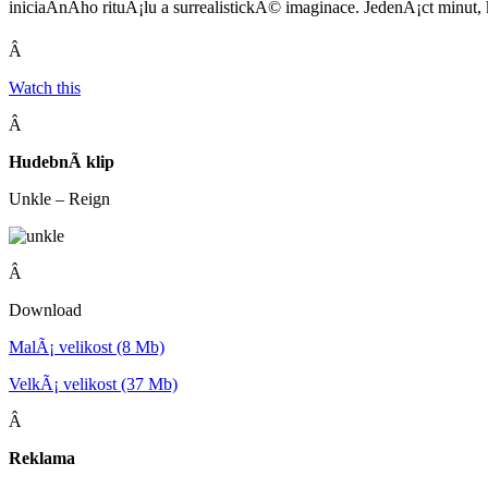
iniciaÄnÃ­ho rituÃ¡lu a surrealistickÃ© imaginace. JedenÃ¡ct minut, k
Â
Watch this
Â
HudebnÃ­ klip
Unkle – Reign
Â
Download
MalÃ¡ velikost (8 Mb)
VelkÃ¡ velikost (37 Mb)
Â
Reklama