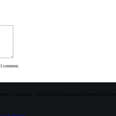
e I comment.
jenou síť poznámek, v rámci které její autor zkoumá širokou škálu téma