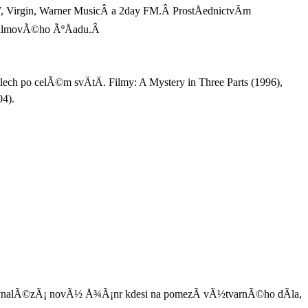
V, Virgin, Warner MusicÂ a 2day FM.Â ProstÅednictvÃ­m
 filmovÃ©ho ÃºÅadu.Â
ech po celÃ©m svÄtÄ. Filmy: A Mystery in Three Parts (1996),
04).
mÄÅ vynalÃ©zÃ¡ novÃ½ Å¾Ã¡nr kdesi na pomezÃ­ vÃ½tvarnÃ©ho dÃ­la,