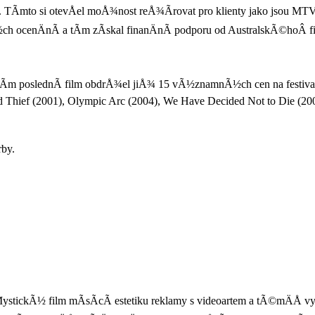
. TÃ­mto si otevÅel moÅ¾nost reÅ¾Ã­rovat pro klienty jako jsou MT
ch ocenÄnÃ­ a tÃ­m zÃ­skal finanÄnÃ­ podporu od AustralskÃ©hoÂ
zatÃ­m poslednÃ­ film obdrÅ¾el jiÅ¾ 15 vÃ½znamnÃ½ch cen na festival
ed Thief (2001), Olympic Arc (2004), We Have Decided Not to Die (20
rby.
ivota. MystickÃ½ film mÃ­sÃ­cÃ­ estetiku reklamy s videoartem a tÃ©