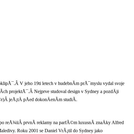
klipÅ¯.Â V jeho 19ti letech v hudebnÃ­m prÅ¯myslu vydal svoje
nÃ­ch projektÅ¯.Â Nejprve studoval design v Sydney a pozdÄji
r)Â jeÅ¡tÄ pÅed dokonÄenÃ­m studiÃ­.
po reÅ¾iiÂ prvnÃ­ reklamy na parfÃ©m luxusnÃ­ znaÄky Alfred
aledivy. Roku 2001 se Daniel VrÃ¡til do Sydney jako