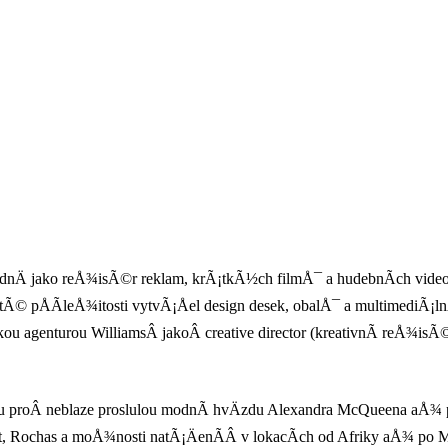
odnÄ jako reÅ¾isÃ©r reklam, krÃ¡tkÃ½ch filmÅ¯ a hudebnÃ­ch video
i tÃ© pÅÃ­leÅ¾itosti vytvÃ¡Åel design desek, obalÅ¯ a multimediÃ¡l
ou agenturou WilliamsÂ jakoÂ creative director (kreativnÃ­ reÅ¾isÃ©
nu proÂ neblaze proslulou modnÃ­ hvÄzdu Alexandra McQueena aÅ¾ 
st, Rochas a moÅ¾nosti natÃ¡ÄenÃ­Â v lokacÃ­ch od Afriky aÅ¾ po M