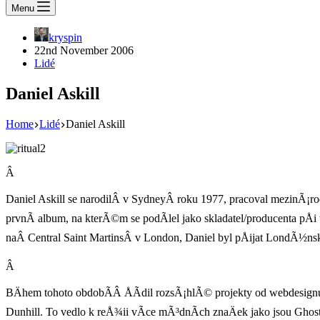
Menu
kryspin
22nd November 2006
Lidé
Daniel Askill
Home
Lidé
Daniel Askill
Â
Daniel Askill se narodilÂ v SydneyÂ roku 1977, pracoval mezinÃ¡r
prvnÃ­ album, na kterÃ©m se podÃ­lel jako skladatel/producenta pÅ
naÂ Central Saint MartinsÂ v London, Daniel byl pÅijat LondÃ½nsk
Â
BÄhem tohoto obdobÃ­Â ÅÃ­dil rozsÃ¡hlÃ© projekty od webdesig
Dunhill. To vedlo k reÅ¾ii vÃ­ce mÃ³dnÃ­ch znaÄek jako jsou Gho