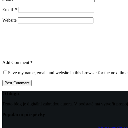
Email
*
Website
Add Comment
*
Save my name, email and website in this browser for the next tim
Post Comment
O blogu
Tento blog je digitální zahradou autora. V podstatě má vytvořit propo
Populární příspěvky