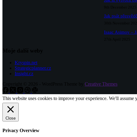
Jak si vytvořit o
9th December 2025
Jak psát přesvědč
30th November 20
Isaac Asimov – J
27th April 2025
Moje další weby
Kryspin.net
Strategicplanner.cz
Insight.cz
Copyright © 2026 - WordPress Theme by
Creative Themes
This website uses cookies to improve your experience. We'll assume yo
Close
Privacy Overview