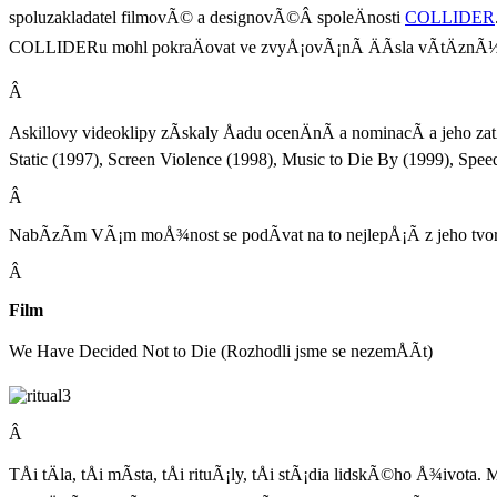
spoluzakladatel filmovÃ© a designovÃ©Â spoleÄnosti
COLLIDER
COLLIDERu mohl pokraÄovat ve zvyÅ¡ovÃ¡nÃ­ ÄÃ­sla vÃ­tÄznÃ½
Â
Askillovy videoklipy zÃ­skaly Åadu ocenÄnÃ­ a nominacÃ­ a jeho 
Static (1997), Screen Violence (1998), Music to Die By (1999), Spe
Â
NabÃ­zÃ­m VÃ¡m moÅ¾nost se podÃ­vat na to nejlepÅ¡Ã­ z jeho tvo
Â
Film
We Have Decided Not to Die (Rozhodli jsme se nezemÅÃ­t)
Â
TÅi tÄla, tÅi mÃ­sta, tÅi rituÃ¡ly, tÅi stÃ¡dia lidskÃ©ho Å¾