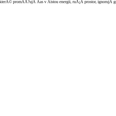
terÃ© promÄÅ?ujÃ­ Äas v Äistou energii, ruÅ¡Ã­ prostor, ignorujÃ­ gr