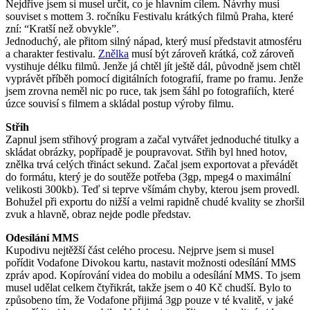
Nejdříve jsem si musel určit, co je hlavním cílem. Návrhy musí
souviset s mottem 3. ročníku Festivalu krátkých filmů Praha, které
zní: “Kratší než obvykle”.
Jednoduchý, ale přitom silný nápad, který musí představit atmosféru
a charakter festivalu.
Znělka
musí být zároveň krátká, což zároveň
vystihuje délku filmů. Jenže já chtěl jít ještě dál, původně jsem chtěl
vyprávět příběh pomocí digitálních fotografií, frame po framu. Jenže
jsem zrovna neměl nic po ruce, tak jsem šáhl po fotografiích, které
úzce souvisí s filmem a skládal postup výroby filmu.
Střih
Zapnul jsem střihový program a začal vytvářet jednoduché titulky a
skládat obrázky, popřípadě je poupravovat. Střih byl hned hotov,
znělka trvá celých třináct sekund. Začal jsem exportovat a převádět
do formátu, který je do soutěže potřeba (3gp, mpeg4 o maximální
velikosti 300kb). Teď si teprve všímám chyby, kterou jsem provedl.
Bohužel při exportu do nižší a velmi rapidně chudé kvality se zhoršil
zvuk a hlavně, obraz nejde podle představ.
Odesílání MMS
Kupodivu nejtěžší část celého procesu. Nejprve jsem si musel
pořídit Vodafone Divokou kartu, nastavit možnosti odesílání MMS
zpráv apod. Kopírování videa do mobilu a odesílání MMS. To jsem
musel udělat celkem čtyřikrát, takže jsem o 40 Kč chudší. Bylo to
způsobeno tím, že Vodafone přijimá 3gp pouze v té kvalitě, v jaké