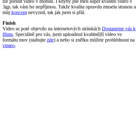
lze pořídit video v mobilu. I kdyby jste měli super kvalitní video v
3gp, tak vám ho nepříjmou. Takže kvalita opravdu musela stranou a
můj
koncept
nevyznil, tak jak jsem si přál.
Finish
Video se poté objevilo na internetových stránkách
Dostaneme vás k
filmu
. Speciálně pro vás, jsem uploadnul kvalitnější video ve
formátu mov (stahujte
zde
) a nebo si znělku můžete prohlédnout na
vimeo
.