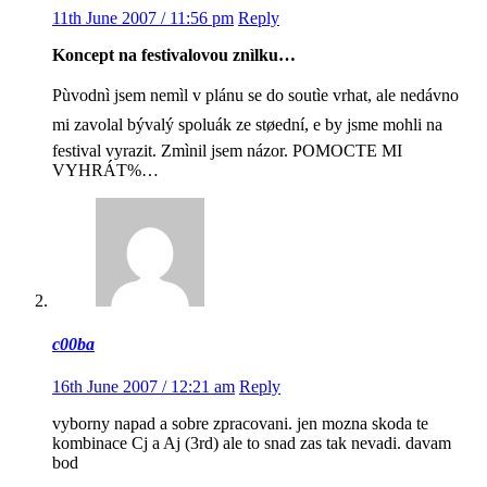
11th June 2007 / 11:56 pm
Reply
Koncept na festivalovou znìlku…
Pùvodnì jsem nemìl v plánu se do soutìe vrhat, ale nedávno
mi zavolal bývalý spoluák ze støední, e by jsme mohli na
festival vyrazit. Zmìnil jsem názor. POMOCTE MI
VYHRÁT%…
c00ba
16th June 2007 / 12:21 am
Reply
vyborny napad a sobre zpracovani. jen mozna skoda te
kombinace Cj a Aj (3rd) ale to snad zas tak nevadi. davam
bod