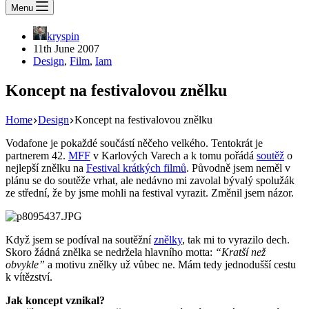
Menu
kryspin
11th June 2007
Design
,
Film
,
Iam
Koncept na festivalovou znělku
Home
Design
Koncept na festivalovou znělku
Vodafone je pokaždé součástí něčeho velkého. Tentokrát je
partnerem 42.
MFF
v Karlových Varech a k tomu pořádá
soutěž
o
nejlepší znělku na
Festival krátkých filmů
. Původně jsem neměl v
plánu se do soutěže vrhat, ale nedávno mi zavolal bývalý spolužák
ze střední, že by jsme mohli na festival vyrazit. Změnil jsem názor.
Když jsem se podíval na soutěžní
znělky
, tak mi to vyrazilo dech.
Skoro žádná znělka se nedržela hlavního motta:
“Kratší než
obvykle”
a motivu znělky už vůbec ne. Mám tedy jednodušší cestu
k vítězství.
Jak koncept vznikal?