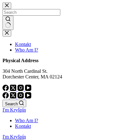
Skip
to
content
No
results
Kontakt
Who Am I?
Physical Address
304 North Cardinal St.
Dorchester Center, MA 02124
Search
I'm Kryšpín
Who Am I?
Kontakt
I'm Kryšpín