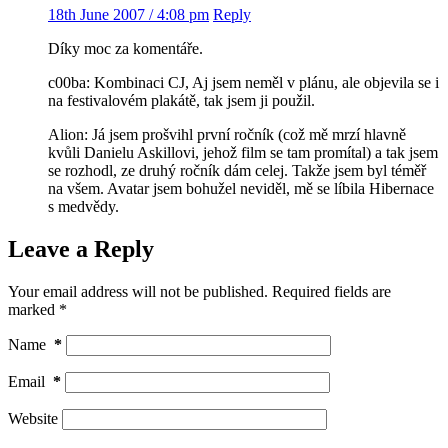
18th June 2007 / 4:08 pm
Reply
Díky moc za komentáře.
c00ba: Kombinaci CJ, Aj jsem neměl v plánu, ale objevila se i
na festivalovém plakátě, tak jsem ji použil.
Alion: Já jsem prošvihl první ročník (což mě mrzí hlavně
kvůli Danielu Askillovi, jehož film se tam promítal) a tak jsem
se rozhodl, ze druhý ročník dám celej. Takže jsem byl téměř
na všem. Avatar jsem bohužel neviděl, mě se líbila Hibernace
s medvědy.
Leave a Reply
Your email address will not be published.
Required fields are
marked
*
Name
*
Email
*
Website