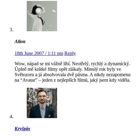
Alion
18th June 2007 / 1:11 pm
Reply
Wow, nápad se mi vážně líbí. Neotřelý, rychlý a dynamický.
Úplně mě krátké filmy opět zlákaly. Minulý rok byly ve
Světozoru a já absolvovala dvě pásma. A nikdy nezapomenu
na “Avatar” – jeden z nejlepších filmů, jaký jsem kdy viděla.
Kryšpín