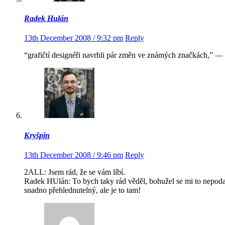
Radek Hulán
13th December 2008 / 9:32 pm
Reply
“grafičtí designéři navrhli pár změn ve známých značkách,” — 
Kryšpín
13th December 2008 / 9:46 pm
Reply
2ALL: Jsem rád, že se vám líbí.
Radek HUlán: To bych taky rád věděl, bohužel se mi to nepodař
snadno přehlednutelný, ale je to tam!