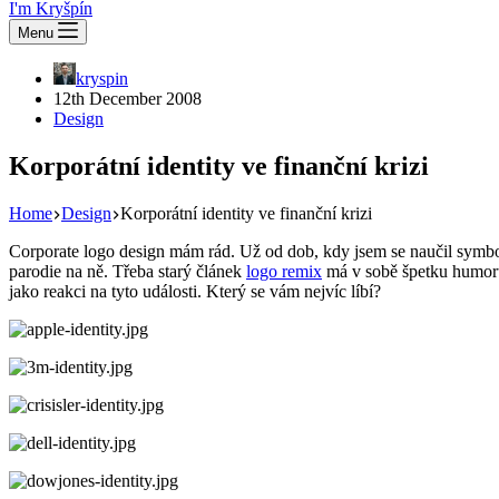
I'm Kryšpín
Menu
kryspin
12th December 2008
Design
Korporátní identity ve finanční krizi
Home
Design
Korporátní identity ve finanční krizi
Corporate logo design mám rád. Už od dob, kdy jsem se naučil symboli
parodie na ně. Třeba starý článek
logo remix
má v sobě špetku humoru. 
jako reakci na tyto události. Který se vám nejvíc líbí?