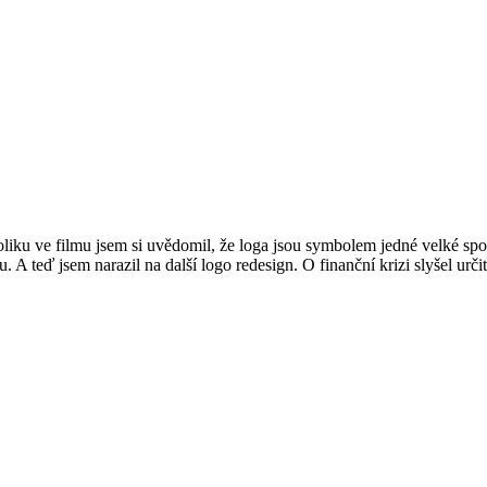
ku ve filmu jsem si uvědomil, že loga jsou symbolem jedné velké společ
A teď jsem narazil na další logo redesign. O finanční krizi slyšel urč