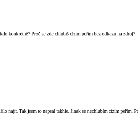
kdo konkrétně? Proč se zde chlubíš cizím peřím bez odkazu na zdroj?
ilo najít. Tak jsem to napsal takhle. Jinak se nechlubím cizím peřím. 