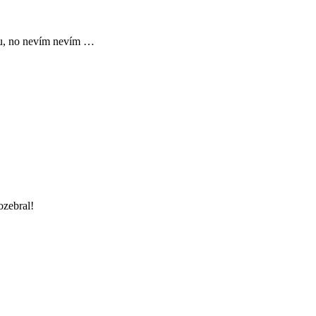
ou, no nevím nevím …
ozebral!