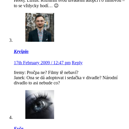
Heeej. Luxus. Rozšířím svou divadelní adopci i o filmovou –
to se vždycky hodí… 😉
Kryšpín
17th February 2009 / 12:47 pm
Reply
fremy: Pročpa ne? Filmy tě nebaví?
Janek: Ona se dá adoptovat i sedačka v divadle? Národní
divadlo to asi nebude co?
Evča