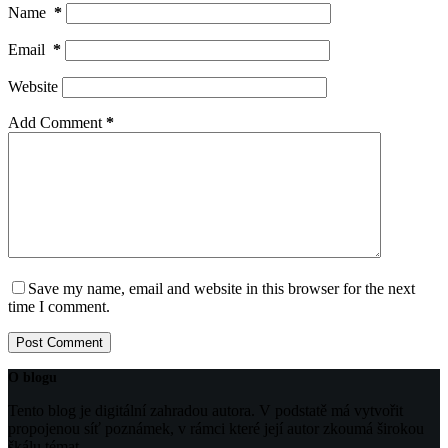
Name
*
Email
*
Website
Add Comment
*
Save my name, email and website in this browser for the next
time I comment.
Post Comment
O blogu
Tento blog je digitální zahradou autora. V podstatě má vytvořit
propojenou síť poznámek, v rámci které její autor zkoumá širokou
škálu témat.