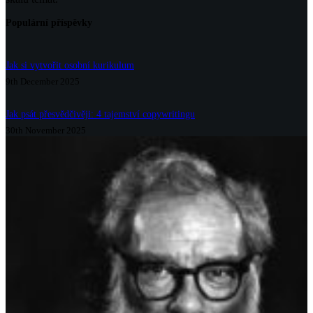
Populární příspěvky
Jak si vytvořit osobní kurikulum
9th December 2025
Jak psát přesvědčivěji: 4 tajemství copywritingu
30th November 2025