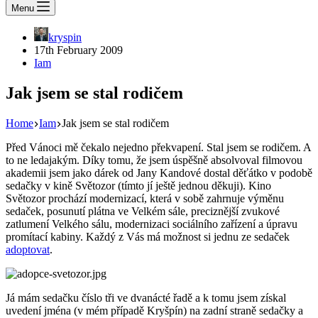
Menu
kryspin
17th February 2009
Iam
Jak jsem se stal rodičem
Home
Iam
Jak jsem se stal rodičem
Před Vánoci mě čekalo nejedno překvapení. Stal jsem se rodičem. A
to ne ledajakým. Díky tomu, že jsem úspěšně absolvoval filmovou
akademii jsem jako dárek od Jany Kandové dostal děťátko v podobě
sedačky v kině Světozor (tímto jí ještě jednou děkuji). Kino
Světozor prochází modernizací, která v sobě zahrnuje výměnu
sedaček, posunutí plátna ve Velkém sále, preciznější zvukové
zatlumení Velkého sálu, modernizaci sociálního zařízení a úpravu
promítací kabiny. Každý z Vás má možnost si jednu ze sedaček
adoptovat
.
Já mám sedačku číslo tři ve dvanácté řadě a k tomu jsem získal
uvedení jména (v mém případě Kryšpín) na zadní straně sedačky a