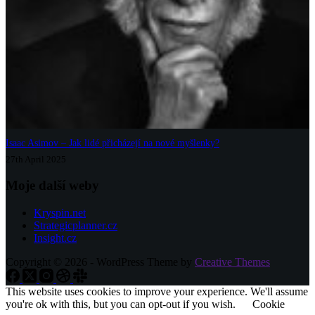
Isaac Asimov – Jak lidé přicházejí na nové myšlenky?
27th April 2025
Moje další weby
Kryspin.net
Strategicplanner.cz
Insight.cz
Copyright © 2026 - WordPress Theme by
Creative Themes
This website uses cookies to improve your experience. We'll assume
you're ok with this, but you can opt-out if you wish.
Cookie