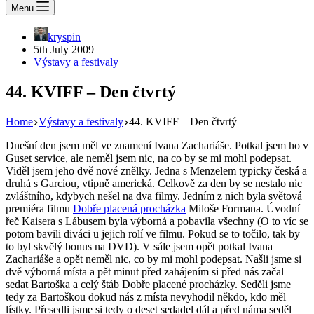
Menu
kryspin
5th July 2009
Výstavy a festivaly
44. KVIFF – Den čtvrtý
Home
Výstavy a festivaly
44. KVIFF – Den čtvrtý
Dnešní den jsem měl ve znamení Ivana Zachariáše. Potkal jsem ho v
Guset service, ale neměl jsem nic, na co by se mi mohl podepsat.
Viděl jsem jeho dvě nové znělky. Jedna s Menzelem typicky česká a
druhá s Garciou, vtipně americká. Celkově za den by se nestalo nic
zvláštního, kdybych nešel na dva filmy. Jedním z nich byla světová
premiéra filmu
Dobře placená procházka
Miloše Formana. Úvodní
řeč Kaisera s Lábusem byla výborná a pobavila všechny (O to víc se
potom bavili diváci u jejich rolí ve filmu. Pokud se to točilo, tak by
to byl skvělý bonus na DVD). V sále jsem opět potkal Ivana
Zachariáše a opět neměl nic, co by mi mohl podepsat. Našli jsme si
dvě výborná místa a pět minut před zahájením si před nás začal
sedat Bartoška a celý štáb Dobře placené procházky. Seděli jsme
tedy za Bartoškou dokud nás z místa nevyhodil někdo, kdo měl
lístky. Přesedli jsme si tedy o deset sedadel dál a před náma seděl