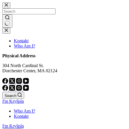
Skip
to
content
No
results
Kontakt
Who Am I?
Physical Address
304 North Cardinal St.
Dorchester Center, MA 02124
Search
I'm Kryšpín
Who Am I?
Kontakt
I'm Kryšpín