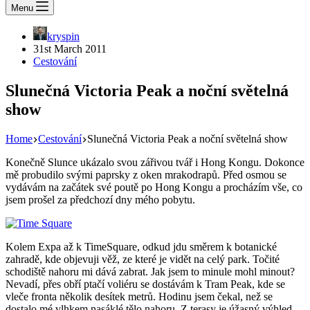
Menu
kryspin
31st March 2011
Cestování
Slunečná Victoria Peak a noční světelná
show
Home
Cestování
Slunečná Victoria Peak a noční světelná show
Konečně Slunce ukázalo svou zářivou tvář i Hong Kongu. Dokonce
mě probudilo svými paprsky z oken mrakodrapů. Před osmou se
vydávám na začátek své poutě po Hong Kongu a procházím vše, co
jsem prošel za předchozí dny mého pobytu.
Kolem Expa až k TimeSquare, odkud jdu směrem k botanické
zahradě, kde objevuji věž, ze které je vidět na celý park. Točité
schodiště nahoru mi dává zabrat. Jak jsem to minule mohl minout?
Nevadí, přes obří ptačí voliéru se dostávám k Tram Peak, kde se
vleče fronta několik desítek metrů. Hodinu jsem čekal, než se
dostalo mé vlhkem nasáklé tělo nahoru. Z terasy je úžasný výhled