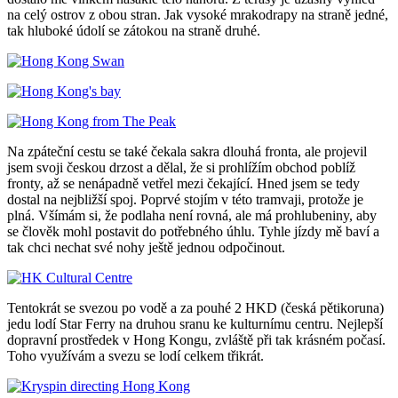
na celý ostrov z obou stran. Jak vysoké mrakodrapy na straně jedné,
tak hluboké údolí se zátokou na straně druhé.
Na zpáteční cestu se také čekala sakra dlouhá fronta, ale projevil
jsem svoji českou drzost a dělal, že si prohlížím obchod poblíž
fronty, až se nenápadně vetřel mezi čekající. Hned jsem se tedy
dostal na nejbližší spoj. Poprvé stojím v této tramvaji, protože je
plná. Všímám si, že podlaha není rovná, ale má prohlubeniny, aby
se člověk mohl postavit do potřebného úhlu. Tyhle jízdy mě baví a
tak chci nechat své nohy ještě jednou odpočinout.
Tentokrát se svezou po vodě a za pouhé 2 HKD (česká pětikoruna)
jedu lodí Star Ferry na druhou sranu ke kulturnímu centru. Nejlepší
dopravní prostředek v Hong Kongu, zvláště při tak krásném počasí.
Toho využívám a svezu se lodí celkem třikrát.