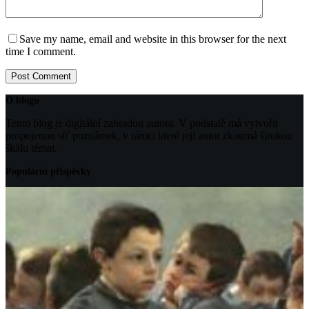
Save my name, email and website in this browser for the next
time I comment.
Post Comment
O blogu
Tento blog je digitální zahradou autora. V podstatě má vytvořit
propojenou síť poznámek, v rámci které její autor zkoumá širokou
škálu témat.
Populární příspěvky