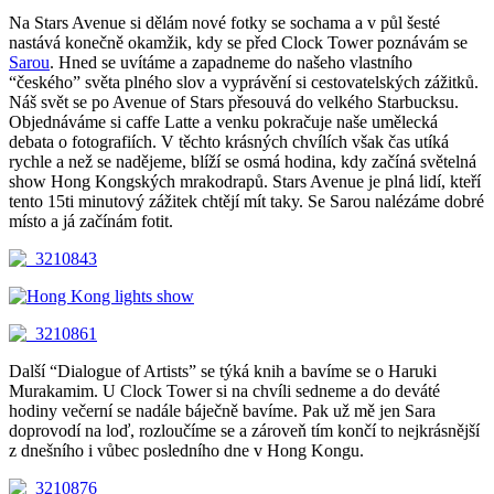
Na Stars Avenue si dělám nové fotky se sochama a v půl šesté
nastává konečně okamžik, kdy se před Clock Tower poznávám se
Sarou
. Hned se uvítáme a zapadneme do našeho vlastního
“českého” světa plného slov a vyprávění si cestovatelských zážitků.
Náš svět se po Avenue of Stars přesouvá do velkého Starbucksu.
Objednáváme si caffe Latte a venku pokračuje naše umělecká
debata o fotografiích. V těchto krásných chvílích však čas utíká
rychle a než se nadějeme, blíží se osmá hodina, kdy začíná světelná
show Hong Kongských mrakodrapů. Stars Avenue je plná lidí, kteří
tento 15ti minutový zážitek chtějí mít taky. Se Sarou nalézáme dobré
místo a já začínám fotit.
Další “Dialogue of Artists” se týká knih a bavíme se o Haruki
Murakamim. U Clock Tower si na chvíli sedneme a do deváté
hodiny večerní se nadále báječně bavíme. Pak už mě jen Sara
doprovodí na loď, rozloučíme se a zároveň tím končí to nejkrásnější
z dnešního i vůbec posledního dne v Hong Kongu.