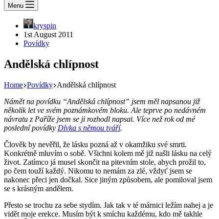
Menu
kryspin
1st August 2011
Povídky
Andělská chlípnost
Home
Povídky
Andělská chlípnost
Námět na povídku “Andělská chlípnost” jsem měl napsanou již
několik let ve svém poznámkovém bloku. Ale teprve po nedávném
návratu z Paříže jsem se ji rozhodl napsat. Více než rok od mé
poslední povídky
Dívka s němou tváří
.
Člověk by nevěřil, že lásku pozná až v okamžiku své smrti.
Konkrétně mluvím o sobě. Všichni kolem mě již našli lásku na celý
život. Zatímco já musel skončit na pitevním stole, abych prožil to,
po čem touží každý. Nikomu to nemám za zlé, vždyť jsem se
nakonec přeci jen dočkal. Sice jiným způsobem, ale pomiloval jsem
se s krásným andělem.
Přesto se trochu za sebe stydím. Jak tak v té márnici ležím nahej a je
vidět moje erekce. Musím být k smíchu každému, kdo mě takhle