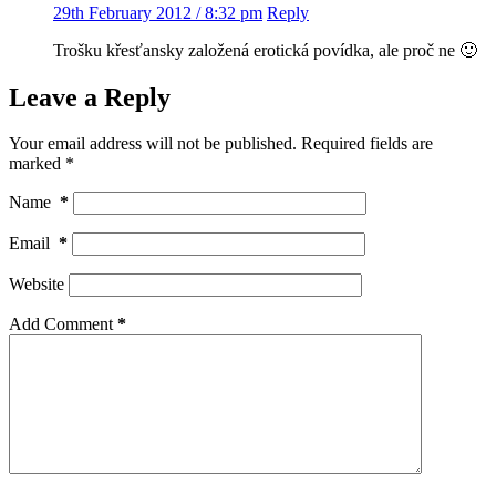
29th February 2012 / 8:32 pm
Reply
Trošku křesťansky založená erotická povídka, ale proč ne 🙂
Leave a Reply
Your email address will not be published.
Required fields are
marked
*
Name
*
Email
*
Website
Add Comment
*