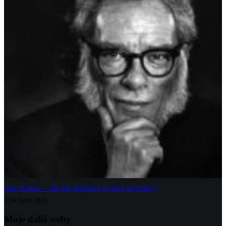
Isaac Asimov – Jak lidé přicházejí na nové myšlenky?
27th April 2025
Moje další weby