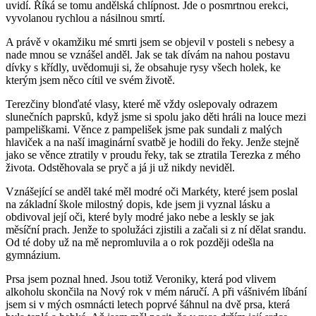
uvidí. Říká se tomu andělská chlípnost. Jde o posmrtnou erekci,
vyvolanou rychlou a násilnou smrtí.
A právě v okamžiku mé smrti jsem se objevil v posteli s nebesy a
nade mnou se vznášel anděl. Jak se tak dívám na nahou postavu
dívky s křídly, uvědomuji si, že obsahuje rysy všech holek, ke
kterým jsem něco cítil ve svém životě.
Terezčiny blonďaté vlasy, které mě vždy oslepovaly odrazem
slunečních paprsků, když jsme si spolu jako děti hráli na louce mezi
pampeliškami. Věnce z pampelišek jsme pak sundali z malých
hlaviček a na naší imaginární svatbě je hodili do řeky. Jenže stejně
jako se věnce ztratily v proudu řeky, tak se ztratila Terezka z mého
života. Odstěhovala se pryč a já ji už nikdy neviděl.
Vznášející se anděl také měl modré oči Markéty, které jsem poslal
na základní škole milostný dopis, kde jsem ji vyznal lásku a
obdivoval její oči, které byly modré jako nebe a leskly se jak
měsíční prach. Jenže to spolužáci zjistili a začali si z ní dělat srandu.
Od té doby už na mě nepromluvila a o rok později odešla na
gymnázium.
Prsa jsem poznal hned. Jsou totiž Veroniky, která pod vlivem
alkoholu skončila na Nový rok v mém náručí. A při vášnivém líbání
jsem si v mých osmnácti letech poprvé šáhnul na dvě prsa, která