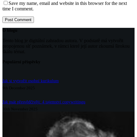
Save my name, email and website in this browser for the next
time I comment.
Post Comment
O blogu
Tento blog je digitální zahradou autora. V podstatě má vytvořit
propojenou síť poznámek, v rámci které její autor zkoumá širokou
škálu témat.
Populární příspěvky
Jak si vytvořit osobní kurikulum
9th December 2025
Jak psát přesvědčivěji: 4 tajemství copywritingu
30th November 2025