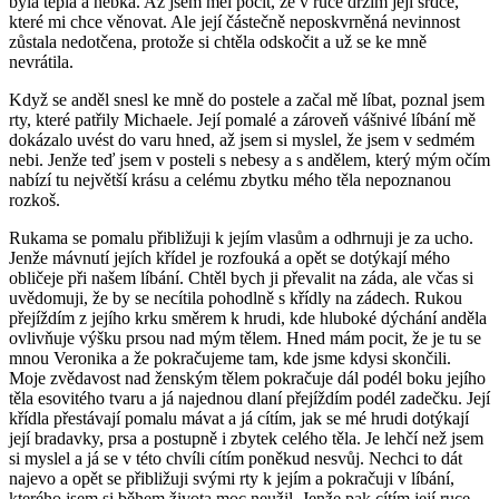
byla teplá a hebká. Až jsem měl pocit, že v ruce držím její srdce,
které mi chce věnovat. Ale její částečně neposkvrněná nevinnost
zůstala nedotčena, protože si chtěla odskočit a už se ke mně
nevrátila.
Když se anděl snesl ke mně do postele a začal mě líbat, poznal jsem
rty, které patřily Michaele. Její pomalé a zároveň vášnivé líbání mě
dokázalo uvést do varu hned, až jsem si myslel, že jsem v sedmém
nebi. Jenže teď jsem v posteli s nebesy a s andělem, který mým očím
nabízí tu největší krásu a celému zbytku mého těla nepoznanou
rozkoš.
Rukama se pomalu přibližuji k jejím vlasům a odhrnuji je za ucho.
Jenže mávnutí jejích křídel je rozfouká a opět se dotýkají mého
obličeje při našem líbání. Chtěl bych ji převalit na záda, ale včas si
uvědomuji, že by se necítila pohodlně s křídly na zádech. Rukou
přejíždím z jejího krku směrem k hrudi, kde hluboké dýchání anděla
ovlivňuje výšku prsou nad mým tělem. Hned mám pocit, že je tu se
mnou Veronika a že pokračujeme tam, kde jsme kdysi skončili.
Moje zvědavost nad ženským tělem pokračuje dál podél boku jejího
těla esovitého tvaru a já najednou dlaní přejíždím podél zadečku. Její
křídla přestávají pomalu mávat a já cítím, jak se mé hrudi dotýkají
její bradavky, prsa a postupně i zbytek celého těla. Je lehčí než jsem
si myslel a já se v této chvíli cítím poněkud nesvůj. Nechci to dát
najevo a opět se přibližuji svými rty k jejím a pokračuji v líbání,
kterého jsem si během života moc neužil. Jenže pak cítím její ruce,