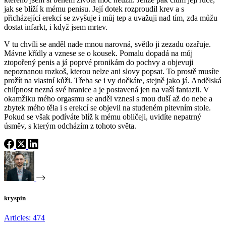
jak se blíží k mému penisu. Její dotek rozproudil krev a s
přicházející erekcí se zvyšuje i můj tep a uvažuji nad tím, zda můžu
dostat infarkt, i když jsem mrtev.
V tu chvíli se anděl nade mnou narovná, světlo ji zezadu ozařuje.
Mávne křídly a vznese se o kousek. Pomalu dopadá na můj
ztopořený penis a já poprvé pronikám do pochvy a objevuji
nepoznanou rozkoš, kterou nelze ani slovy popsat. To prostě musíte
prožít na vlastní kůži. Třeba se i vy dočkáte, stejně jako já. Andělská
chlípnost nezná své hranice a je postavená jen na vaší fantazii. V
okamžiku mého orgasmu se anděl vznesl s mou duší až do nebe a
zbytek mého těla i s erekcí se objevil na studeném pitevním stole.
Pokud se však podíváte blíž k mému obličeji, uvidíte nepatrný
úsměv, s kterým odcházím z tohoto světa.
kryspin
Articles: 474