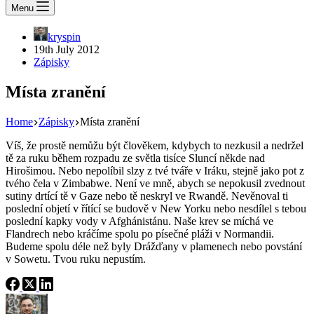
Menu
kryspin
19th July 2012
Zápisky
Místa zranění
Home
Zápisky
Místa zranění
Víš, že prostě nemůžu být člověkem, kdybych to nezkusil a nedržel
tě za ruku během rozpadu ze světla tisíce Sluncí někde nad
Hirošimou. Nebo nepolíbil slzy z tvé tváře v Iráku, stejně jako pot z
tvého čela v Zimbabwe. Není ve mně, abych se nepokusil zvednout
sutiny drtící tě v Gaze nebo tě neskryl ve Rwandě. Nevěnoval ti
poslední objetí v řítící se budově v New Yorku nebo nesdílel s tebou
poslední kapky vody v Afghánistánu. Naše krev se míchá ve
Flandrech nebo kráčíme spolu po písečné pláži v Normandii.
Budeme spolu déle než byly Drážďany v plamenech nebo povstání
v Sowetu. Tvou ruku nepustím.