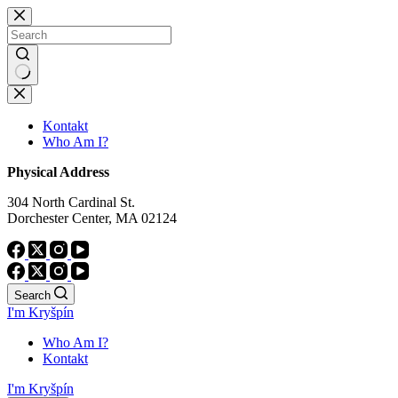
Skip
to
content
No
results
Kontakt
Who Am I?
Physical Address
304 North Cardinal St.
Dorchester Center, MA 02124
Search
I'm Kryšpín
Who Am I?
Kontakt
I'm Kryšpín