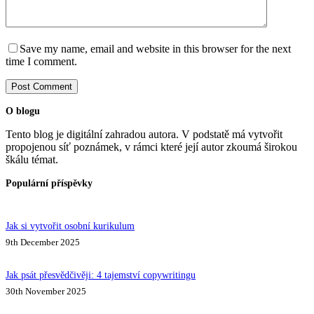
Save my name, email and website in this browser for the next
time I comment.
Post Comment
O blogu
Tento blog je digitální zahradou autora. V podstatě má vytvořit
propojenou síť poznámek, v rámci které její autor zkoumá širokou
škálu témat.
Populární příspěvky
Jak si vytvořit osobní kurikulum
9th December 2025
Jak psát přesvědčivěji: 4 tajemství copywritingu
30th November 2025