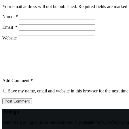
Your email address will not be published.
Required fields are marked
Name
*
Email
*
Website
Add Comment
*
Save my name, email and website in this browser for the next tim
Post Comment
O blogu
Tento blog je digitální zahradou autora. V podstatě má vytvořit propo