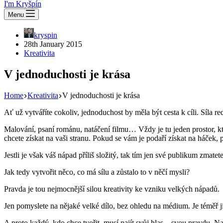
I'm Kryšpín
Menu
kryspin
28th January 2015
Kreativita
V jednoduchosti je krása
Home
Kreativita
V jednoduchosti je krása
Ať už vytváříte cokoliv, jednoduchost by měla být cesta k cíli. Síla 
Malování, psaní románu, natáčení filmu… Vždy je tu jeden prostor, kte
chcete získat na vaši stranu. Pokud se vám je podaří získat na háček,
Jestli je však váš nápad příliš složitý, tak tím jen své publikum zmatete.
Jak tedy vytvořit něco, co má sílu a zůstalo to v něčí mysli?
Pravda je tou nejmocnější silou kreativity ke vzniku velkých nápadů.
Jen pomyslete na nějaké velké dílo, bez ohledu na médium. Je téměř j
A proto každý, kdo chce tvořit, musí najít svůj hlas – svou pravdu. Na