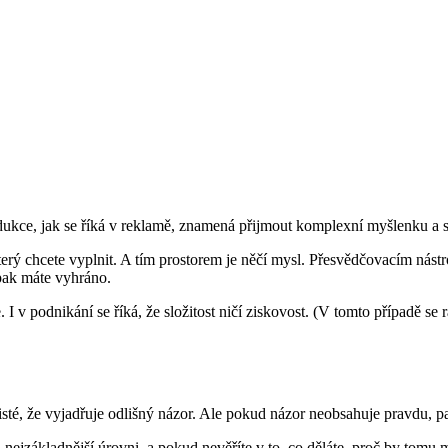
redukce, jak se říká v reklamě, znamená přijmout komplexní myšlenku a s
rý chcete vyplnit. A tím prostorem je něčí mysl. Přesvědčovacím nástro
 pak máte vyhráno.
 I v podnikání se říká, že složitost ničí ziskovost. (V tomto případě se ra
isté, že vyjadřuje odlišný názor. Ale pokud názor neobsahuje pravdu, pa
 nejzákladnější úrovni, a pokud nevěříte v to, co děláte, proč by tomu m