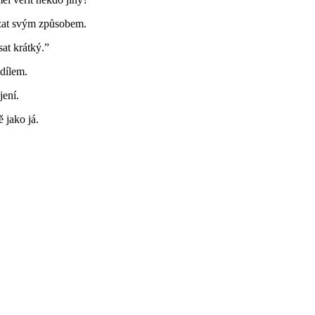
kázat svým způsobem.
sat krátký.”
 dílem.
jení.
 jako já.