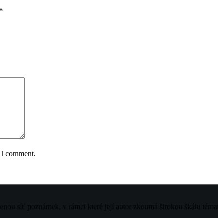
*
e I comment.
jenou síť poznámek, v rámci které její autor zkoumá širokou škálu téma