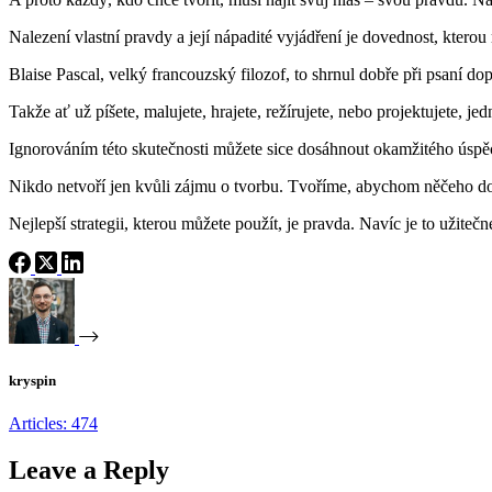
Nalezení vlastní pravdy a její nápadité vyjádření je dovednost, kterou
Blaise Pascal, velký francouzský filozof, to shrnul dobře při psaní do
Takže ať už píšete, malujete, hrajete, režírujete, nebo projektujete
Ignorováním této skutečnosti můžete sice dosáhnout okamžitého úspěc
Nikdo netvoří jen kvůli zájmu o tvorbu. Tvoříme, abychom něčeho dosáh
Nejlepší strategii, kterou můžete použít, je pravda. Navíc je to užiteč
kryspin
Articles: 474
Leave a Reply