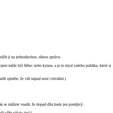
nížit ji na jednoduchou, silnou zprávu.
jem může být štětec nebo kytara, a je to mysl vašeho publika, které si
dši ujistěte, že váš nápad není i triviální.)
k se můžete vsadit, že dopad díla bude jen pomíjivý.
ěl věřit někdo jiný?