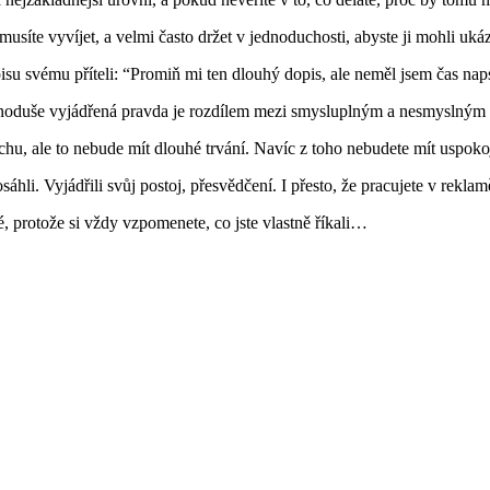
 musíte vyvíjet, a velmi často držet v jednoduchosti, abyste ji mohli u
pisu svému příteli: “Promiň mi ten dlouhý dopis, ale neměl jsem čas nap
, jednoduše vyjádřená pravda je rozdílem mezi smysluplným a nesmyslným
hu, ale to nebude mít dlouhé trvání. Navíc z toho nebudete mít uspoko
li. Vyjádřili svůj postoj, přesvědčení. I přesto, že pracujete v reklamě
né, protože si vždy vzpomenete, co jste vlastně říkali…