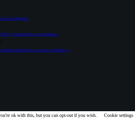
sobní kurikulum
ivěji: 4 tajemství copywritingu
25
ak lidé přicházejí na nové myšlenky?
u're ok with this, but you can opt-out if you wish.
Cookie settings