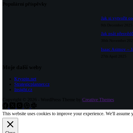
Populární příspěvky
Jak si vytvořit o
9th December 2025
Jak psát přesvědč
30th November 20
Isaac Asimov – J
27th April 2025
Moje další weby
Kryspin.net
Strategicplanner.cz
Insight.cz
Copyright © 2026 - WordPress Theme by
Creative Themes
This website uses cookies to improve your experience. We'll assume yo
Close