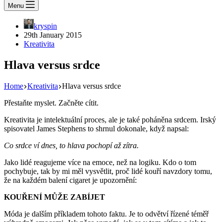
Menu
kryspin
29th January 2015
Kreativita
Hlava versus srdce
Home
Kreativita
Hlava versus srdce
Přestaňte myslet. Začněte cítit.
Kreativita je intelektuální proces, ale je také poháněna srdcem. Irský
spisovatel James Stephens to shrnul dokonale, když napsal:
Co srdce ví dnes, to hlava pochopí až zítra.
Jako lidé reagujeme více na emoce, než na logiku. Kdo o tom
pochybuje, tak by mi měl vysvětlit, proč lidé kouří navzdory tomu,
že na každém balení cigaret je upozornění:
KOUŘENÍ MŮŽE ZABÍJET
Móda je dalším příkladem tohoto faktu. Je to odvětví řízené téměř