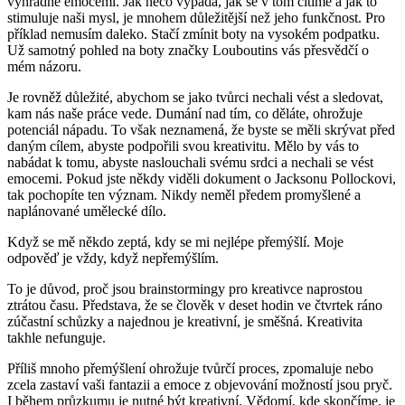
výhradně emocemi. Jak něco vypadá, jak se v tom cítíme a jak to
stimuluje naši mysl, je mnohem důležitější než jeho funkčnost. Pro
příklad nemusím daleko. Stačí zmínit boty na vysokém podpatku.
Už samotný pohled na boty značky Louboutins vás přesvědčí o
mém názoru.
Je rovněž důležité, abychom se jako tvůrci nechali vést a sledovat,
kam nás naše práce vede. Dumání nad tím, co děláte, ohrožuje
potenciál nápadu. To však neznamená, že byste se měli skrývat před
daným cílem, abyste podpořili svou kreativitu. Mělo by vás to
nabádat k tomu, abyste naslouchali svému srdci a nechali se vést
emocemi. Pokud jste někdy viděli dokument o Jacksonu Pollockovi,
tak pochopíte ten význam. Nikdy neměl předem promyšlené a
naplánované umělecké dílo.
Když se mě někdo zeptá, kdy se mi nejlépe přemýšlí. Moje
odpověď je vždy, když nepřemýšlím.
To je důvod, proč jsou brainstormingy pro kreativce naprostou
ztrátou času. Představa, že se člověk v deset hodin ve čtvrtek ráno
zúčastní schůzky a najednou je kreativní, je směšná. Kreativita
takhle nefunguje.
Příliš mnoho přemýšlení ohrožuje tvůrčí proces, zpomaluje nebo
zcela zastaví vaši fantazii a emoce z objevování možností jsou pryč.
I během průzkumu je nutné být kreativní. Vědomí, kde skončíme, je