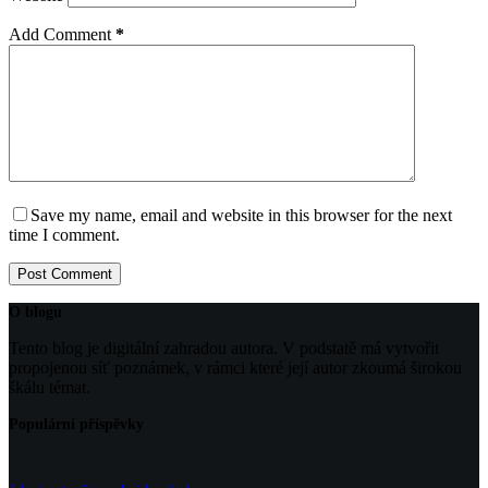
Add Comment
*
Save my name, email and website in this browser for the next
time I comment.
Post Comment
O blogu
Tento blog je digitální zahradou autora. V podstatě má vytvořit
propojenou síť poznámek, v rámci které její autor zkoumá širokou
škálu témat.
Populární příspěvky