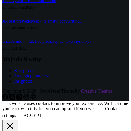
Jak si vytvořit osobní kurikulum
9th December 2025
Jak psát přesvědčivěji: 4 tajemství copywritingu
30th November 2025
Isaac Asimov – Jak lidé přicházejí na nové myšlenky?
27th April 2025
Moje další weby
Kryspin.net
Strategicplanner.cz
Insight.cz
Copyright © 2026 - WordPress Theme by
Creative Themes
This website uses cookies to improve your experience. We'll assume
you're ok with this, but you can opt-out if you wish.
Cookie
settings
ACCEPT