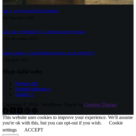
Jak si vytvořit osobní kurikulum
9th December 2025
Jak psát přesvědčivěji: 4 tajemství copywritingu
30th November 2025
Isaac Asimov – Jak lidé přicházejí na nové myšlenky?
27th April 2025
Moje další weby
Kryspin.net
Strategicplanner.cz
Insight.cz
Copyright © 2026 - WordPress Theme by
Creative Themes
This website uses cookies to improve your experience. We'll assume
you're ok with this, but you can opt-out if you wish.
Cookie
settings
ACCEPT