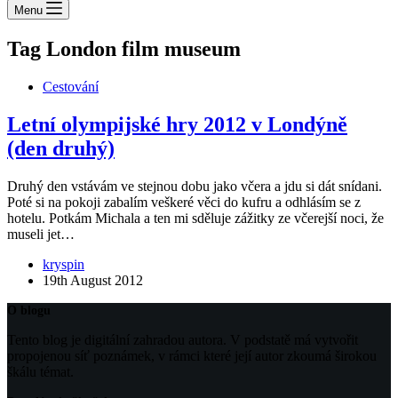
Menu
Tag
London film museum
Cestování
Letní olympijské hry 2012 v Londýně
(den druhý)
Druhý den vstávám ve stejnou dobu jako včera a jdu si dát snídani.
Poté si na pokoji zabalím veškeré věci do kufru a odhlásím se z
hotelu. Potkám Michala a ten mi sděluje zážitky ze včerejší noci, že
museli jet…
kryspin
19th August 2012
O blogu
Tento blog je digitální zahradou autora. V podstatě má vytvořit
propojenou síť poznámek, v rámci které její autor zkoumá širokou
škálu témat.