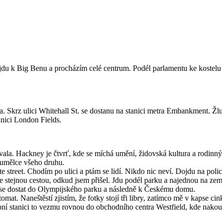
jdu k Big Benu a procházím celé centrum. Podél parlamentu ke kostelu
 Skrz ulici Whitehall St. se dostanu na stanici metra Embankment. Žlut
anici London Fields.
la. Hackney je čtvrť, kde se míchá umění, židovská kultura a rodinný 
o umělce všeho druhu.
 street. Chodím po ulici a ptám se lidí. Nikdo nic neví. Dojdu na poli
se stejnou cestou, odkud jsem přišel. Jdu podél parku a najednou na ze
k se dostat do Olympijského parku a následně k Českému domu.
omat. Naneštěstí zjistím, že fotky stojí tři libry, zatímco mě v kapse 
pní stanici to vezmu rovnou do obchodního centra Westfield, kde nako