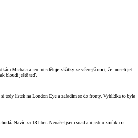
tkám Michala a ten mi sděluje zážitky ze včerejší noci, že museli jet
k bloudí ještě teď.
 si tedy lístek na London Eye a zařadím se do fronty. Vyhlídka to byla
e chudá. Navíc za 18 liber. Nenašel jsem snad ani jednu zmínku o