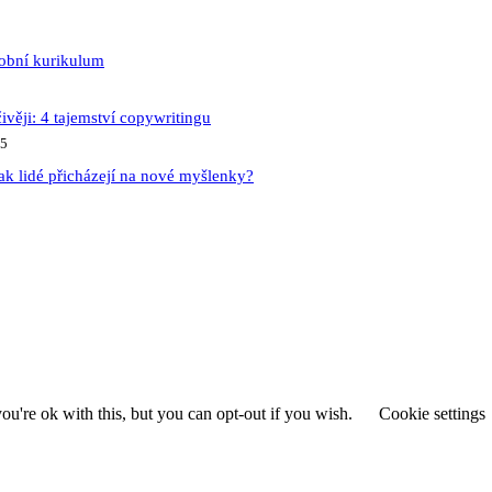
sobní kurikulum
ivěji: 4 tajemství copywritingu
25
ak lidé přicházejí na nové myšlenky?
u're ok with this, but you can opt-out if you wish.
Cookie settings