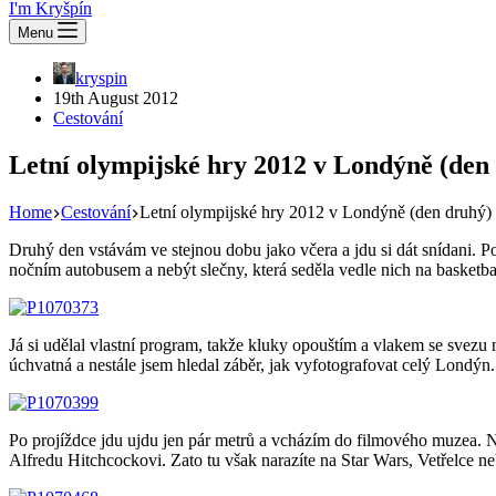
I'm Kryšpín
Menu
kryspin
19th August 2012
Cestování
Letní olympijské hry 2012 v Londýně (den
Home
Cestování
Letní olympijské hry 2012 v Londýně (den druhý)
Druhý den vstávám ve stejnou dobu jako včera a jdu si dát snídani. Pot
nočním autobusem a nebýt slečny, která seděla vedle nich na basketb
Já si udělal vlastní program, takže kluky opouštím a vlakem se svezu 
úchvatná a nestále jsem hledal záběr, jak vyfotografovat celý Londýn.
Po projíždce jdu ujdu jen pár metrů a vcházím do filmového muzea. Na 
Alfredu Hitchcockovi. Zato tu však narazíte na Star Wars, Vetřelce n