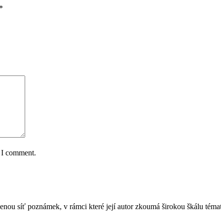
*
e I comment.
jenou síť poznámek, v rámci které její autor zkoumá širokou škálu téma