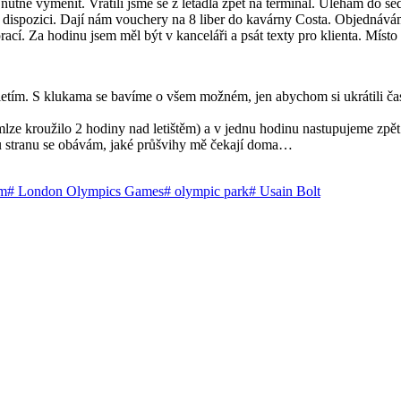
e nutné vyměnit. Vrátili jsme se z letadla zpět na terminál. Ulehám do s
k dispozici. Dají nám vouchery na 8 liber do kavárny Costa. Objednává
rací. Za hodinu jsem měl být v kanceláři a psát texty pro klienta. Místo 
dletím. S klukama se bavíme o všem možném, jen abychom si ukrátili čas
li mlze kroužilo 2 hodiny nad letištěm) a v jednu hodinu nastupujeme zp
ou stranu se obávám, jaké průšvihy mě čekají doma…
um
#
London Olympics Games
#
olympic park
#
Usain Bolt