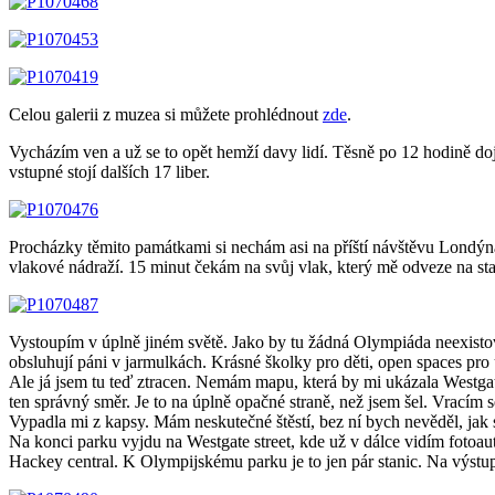
Celou galerii z muzea si můžete prohlédnout
zde
.
Vycházím ven a už se to opět hemží davy lidí. Těsně po 12 hodině do
vstupné stojí dalších 17 liber.
Procházky těmito památkami si nechám asi na příští návštěvu Londýna.
vlakové nádraží. 15 minut čekám na svůj vlak, který mě odveze na st
Vystoupím v úplně jiném světě. Jako by tu žádná Olympiáda neexistova
obsluhují páni v jarmulkách. Krásné školky pro děti, open spaces pr
Ale já jsem tu teď ztracen. Nemám mapu, která by mi ukázala Westgate
ten správný směr. Je to na úplně opačné straně, než jsem šel. Vracím 
Vypadla mi z kapsy. Mám neskutečné štěstí, bez ní bych nevěděl, ja
Na konci parku vyjdu na Westgate street, kde už v dálce vidím fotoaut
Hackey central. K Olympijskému parku je to jen pár stanic. Na výstu