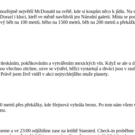
 samozřejmě největší McDonald na světě, kde si koupím něco k jídlu. Na 
orazí i kluci, kteří ve městě navštívili jen Národní galerii. Místa se 
ový běh na 100 metrů, běho na 1500 metrů, běh na 200 metrů a překáž
tleskáním, pokřikováním a vytvářením mexických vln. Když se ale u dis
ou všechno ztichne, ozve se výstřel, běžci vystartují a diváci jsou v ra
 Právě jsem živě viděl v akci nejrychlejšího muže planety.
 metrů přes překážky, kde Hejnová vyhrála bronz. Po tom nám všem vy
anu.
 ve 23:00 odjíždíme zase na letiště Stansted. Check-in proběhne ok, a