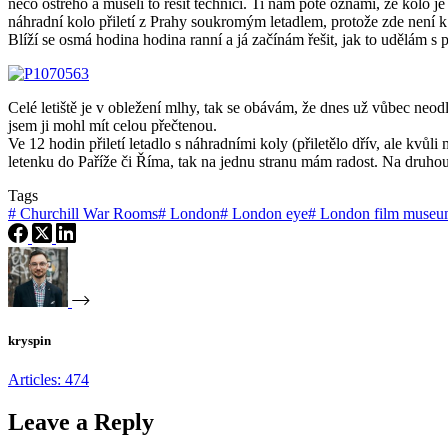
něco ostrého a museli to řešit technici. Ti nám poté oznámí, že kolo j
náhradní kolo přiletí z Prahy soukromým letadlem, protože zde není 
Blíží se osmá hodina hodina ranní a já začínám řešit, jak to udělám s p
Celé letiště je v obležení mlhy, tak se obávám, že dnes už vůbec neo
jsem ji mohl mít celou přečtenou.
Ve 12 hodin přiletí letadlo s náhradními koly (přiletělo dřív, ale kvů
letenku do Paříže či Říma, tak na jednu stranu mám radost. Na druh
Tags
#
Churchill War Rooms
#
London
#
London eye
#
London film muse
kryspin
Articles: 474
Leave a Reply