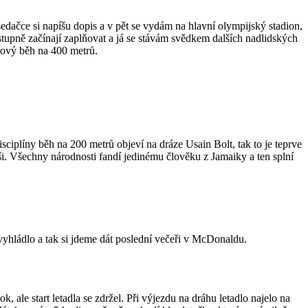
sedačce si napíšu dopis a v pět se vydám na hlavní olympijský stadion,
postupně začínají zaplňovat a já se stávám svědkem dalších nadlidských
kový běh na 400 metrů.
ciplíny běh na 200 metrů objeví na dráze Usain Bolt, tak to je teprve
uši. Všechny národnosti fandí jedinému člověku z Jamaiky a ten splní
hládlo a tak si jdeme dát poslední večeři v McDonaldu.
le start letadla se zdržel. Při výjezdu na dráhu letadlo najelo na