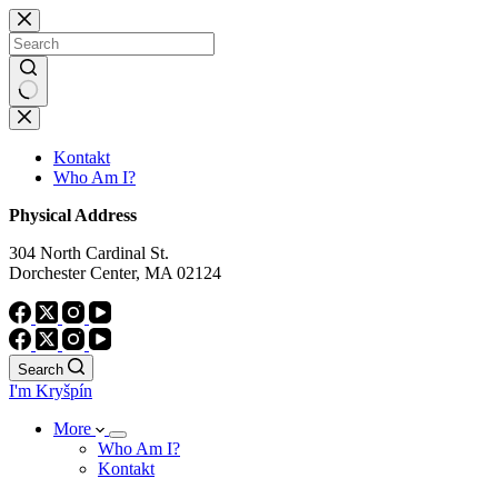
Skip
to
content
No
results
Kontakt
Who Am I?
Physical Address
304 North Cardinal St.
Dorchester Center, MA 02124
Search
I'm Kryšpín
More
Who Am I?
Kontakt