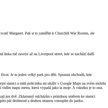
 svaté Margaret. Pak si to zamířím k Churchill War Rooms, ale
á linka mě zaveze až na Liverpool street, kde se nachází další
život. Je tu jeden velký park pro děti. Spousta obchodů, kde
cejní stanici a milá policistka mi ukáže v Google Maps na svém mobilu
mi vidím mapu metra, která vypadá jako ta moje. A vskutku je to ona.
cinkají jen dvě. Zklamaný odcházím s prázdnou směrem ke stanici
upím pár drobností a druhou stranou vstoupím do parku.