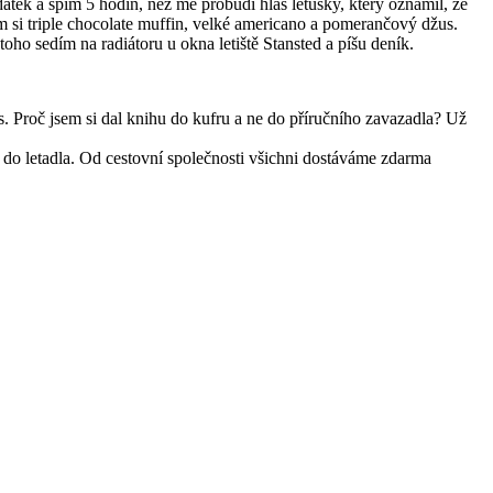
edátek a spím 5 hodin, než mě probudí hlas letušky, který oznámil, že
m si triple chocolate muffin, velké americano a pomerančový džus.
toho sedím na radiátoru u okna letiště Stansted a píšu deník.
. Proč jsem si dal knihu do kufru a ne do příručního zavazadla? Už
ět do letadla. Od cestovní společnosti všichni dostáváme zdarma