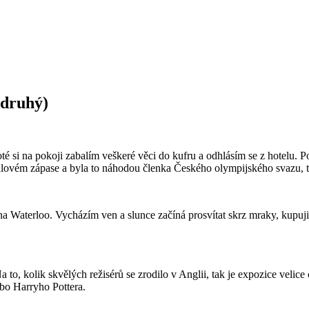
 druhý)
é si na pokoji zabalím veškeré věci do kufru a odhlásím se z hotelu. Po
alovém zápase a byla to náhodou členka Českého olympijského svazu, ta
na Waterloo. Vycházím ven a slunce začíná prosvítat skrz mraky, kupuji
to, kolik skvělých režisérů se zrodilo v Anglii, tak je expozice velic
ebo Harryho Pottera.