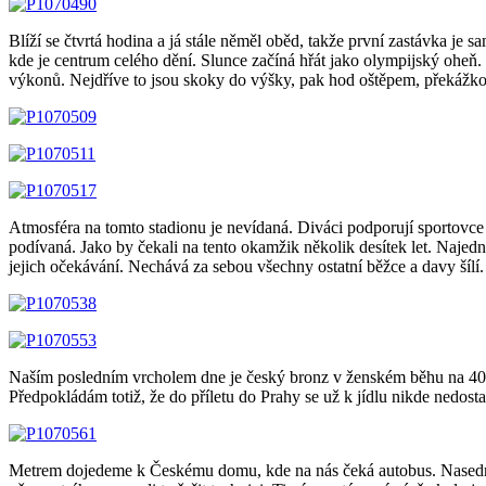
Blíží se čtvrtá hodina a já stále něměl oběd, takže první zastávka je
kde je centrum celého dění. Slunce začíná hřát jako olympijský oheň. D
výkonů. Nejdříve to jsou skoky do výšky, pak hod oštěpem, překážk
Atmosféra na tomto stadionu je nevídaná. Diváci podporují sportovce 
podívaná. Jako by čekali na tento okamžik několik desítek let. Najedn
jejich očekávání. Nechává za sebou všechny ostatní běžce a davy šílí.
Naším posledním vrcholem dne je český bronz v ženském běhu na 400
Předpokládám totiž, že do příletu do Prahy se už k jídlu nikde nedost
Metrem dojedeme k Českému domu, kde na nás čeká autobus. Nasedneme a