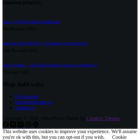
Populární příspěvky
Jak si vytvořit osobní kurikulum
9th December 2025
Jak psát přesvědčivěji: 4 tajemství copywritingu
30th November 2025
Isaac Asimov – Jak lidé přicházejí na nové myšlenky?
27th April 2025
Moje další weby
Kryspin.net
Strategicplanner.cz
Insight.cz
Copyright © 2026 - WordPress Theme by
Creative Themes
This website uses cookies to improve your experience. We'll assume
you're ok with this, but you can opt-out if you wish.
Cookie