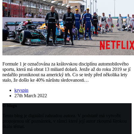
Formule 1 je označována za královskou disciplínu automobilového
sportu, která má obrat 13 miliard dolarů. Jenže až do roku 2019 se jí
nedařilo proniknout na americký trh. Co se tedy před několika lety
stalo, že došlo ke 40% nárůstu sledovanosti…
kryspin
27th March 2022
O blogu
Tento blog je digitální zahradou autora. V podstatě má vytvořit
propojenou síť poznámek, v rámci které její autor zkoumá širokou
škálu témat.