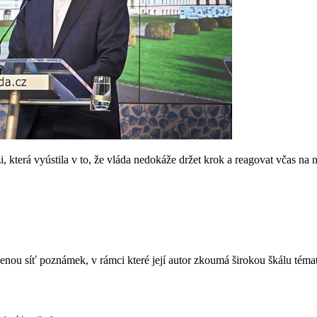
 která vyústila v to, že vláda nedokáže držet krok a reagovat včas na 
jenou síť poznámek, v rámci které její autor zkoumá širokou škálu téma