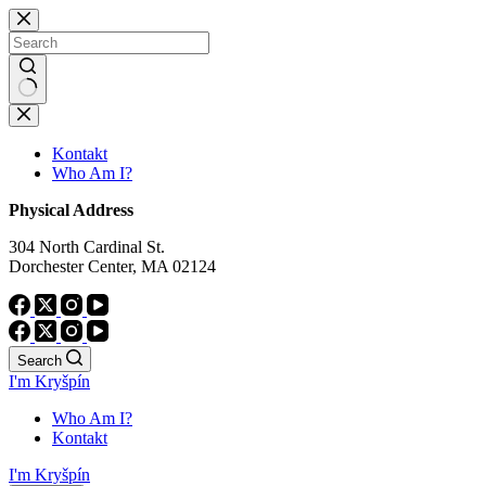
Skip
to
content
No
results
Kontakt
Who Am I?
Physical Address
304 North Cardinal St.
Dorchester Center, MA 02124
Search
I'm Kryšpín
Who Am I?
Kontakt
I'm Kryšpín