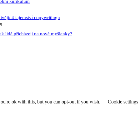
sobní kurikulum
ivěji: 4 tajemství copywritingu
25
ak lidé přicházejí na nové myšlenky?
u're ok with this, but you can opt-out if you wish.
Cookie settings