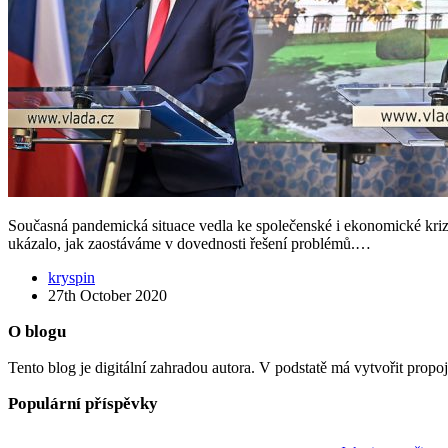
Současná pandemická situace vedla ke společenské i ekonomické krizi,
ukázalo, jak zaostáváme v dovednosti řešení problémů.…
kryspin
27th October 2020
O blogu
Tento blog je digitální zahradou autora. V podstatě má vytvořit propo
Populární příspěvky