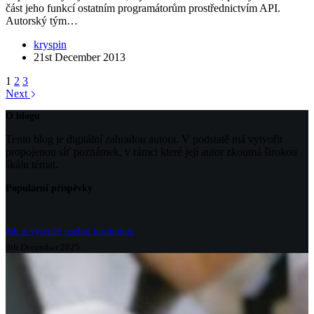
část jeho funkcí ostatním programátorům prostřednictvím API.
Autorský tým…
kryspin
21st December 2013
1
2
3
Next
O blogu
Tento blog je digitální zahradou autora. V podstatě má vytvořit
propojenou síť poznámek, v rámci které její autor zkoumá širokou
škálu témat.
Populární příspěvky
Jak si vytvořit osobní kurikulum
9th December 2025