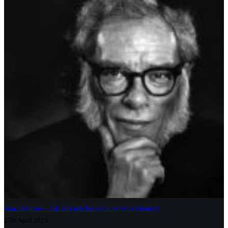
Isaac Asimov – Jak lidé přicházejí na nové myšlenky?
27th April 2025