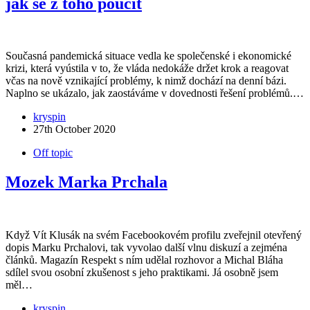
jak se z toho poučit
Současná pandemická situace vedla ke společenské i ekonomické
krizi, která vyústila v to, že vláda nedokáže držet krok a reagovat
včas na nově vznikající problémy, k nimž dochází na denní bázi.
Naplno se ukázalo, jak zaostáváme v dovednosti řešení problémů.…
kryspin
27th October 2020
Off topic
Mozek Marka Prchala
Když Vít Klusák na svém Facebookovém profilu zveřejnil otevřený
dopis Marku Prchalovi, tak vyvolao další vlnu diskuzí a zejména
článků. Magazín Respekt s ním udělal rozhovor a Michal Bláha
sdílel svou osobní zkušenost s jeho praktikami. Já osobně jsem
měl…
kryspin