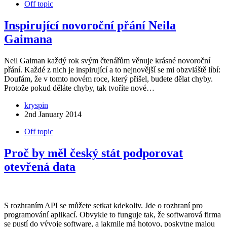
Off topic
Inspirující novoroční přání Neila
Gaimana
Neil Gaiman každý rok svým čtenářům věnuje krásné novoroční
přání. Každé z nich je inspirující a to nejnovější se mi obzvláště líbí:
Doufám, že v tomto novém roce, který přišel, budete dělat chyby.
Protože pokud děláte chyby, tak tvoříte nové…
kryspin
2nd January 2014
Off topic
Proč by měl český stát podporovat
otevřená data
S rozhraním API se můžete setkat kdekoliv. Jde o rozhraní pro
programování aplikací. Obvykle to funguje tak, že softwarová firma
se pustí do vývoje software, a jakmile má hotovo, poskytne malou