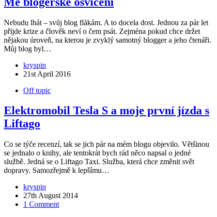
Mé blogerské osvícení
Nebudu lhát – svůj blog flákám. A to docela dost. Jednou za pár let
přijde krize a člověk neví o čem psát. Zejména pokud chce držet
nějakou úroveň, na kterou je zvyklý samotný blogger a jeho čtenáři.
Můj blog byl…
kryspin
21st April 2016
Off topic
Elektromobil Tesla S a moje první jízda s
Liftago
Co se týče recenzí, tak se jich pár na mém blogu objevilo. Většinou
se jednalo o knihy, ale tentokrát bych rád něco napsal o jedné
službě. Jedná se o Liftago Taxi. Služba, která chce změnit svět
dopravy. Samozřejmě k lepšímu…
kryspin
27th August 2014
1 Comment