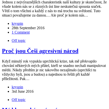
Jednou z nejvýraznějších charakteristik naší kultury je skutečnost, že
všude kolem nás se z různých úst line neskutečná spousta sraček.
Vědí o tom všichni a každý z nás to má trochu na svědomí. Tuto
situaci považujeme za danou… Ale proč je kolem nás…
kryspin
28th September 2016
1 Comment
Off topic
Proč jsou Češi agresivní národ
Když minulý rok vypukla uprchlická krize, tak mě překvapilo
chování některých mých přátel, kteří se snadno nechali manipulovat
médii. Nikdy předtím je nic takového nezajímalo (uprchlíci tu
vždycky byli, jsou a budou) a najednou to řešili při každé
příležitosti. Pak…
kryspin
3rd June 2016
Off topic