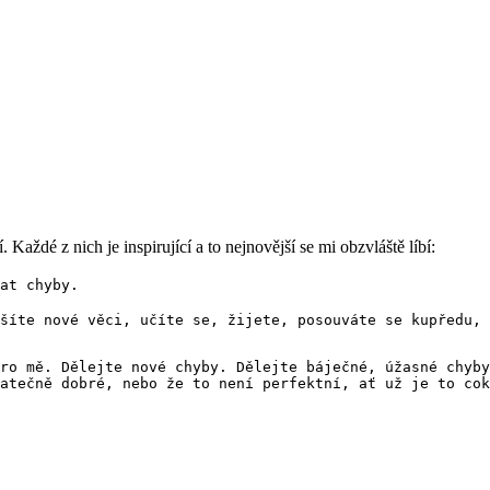
ždé z nich je inspirující a to nejnovější se mi obzvláště líbí:
at chyby.
šíte nové věci, učíte se, žijete, posouváte se kupředu, 
ro mě. Dělejte nové chyby. Dělejte báječné, úžasné chyb
atečně dobré, nebo že to není perfektní, ať už je to cok