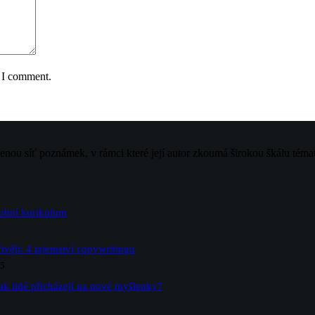
e I comment.
jenou síť poznámek, v rámci které její autor zkoumá širokou škálu téma
sobní kurikulum
ivěji: 4 tajemství copywritingu
25
ak lidé přicházejí na nové myšlenky?