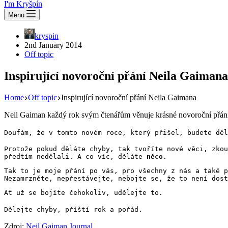
I'm Kryšpín
Menu
kryspin
2nd January 2014
Off topic
Inspirující novoroční přání Neila Gaimana
Home
Off topic
Inspirující novoroční přání Neila Gaimana
Neil Gaiman každý rok svým čtenářům věnuje krásné novoroční přání. Ka
Doufám, že v tomto novém roce, který přišel, budete děl
Protože pokud děláte chyby, tak tvoříte nové věci, zkou
předtím nedělali. A co víc, děláte
něco
.
Tak to je moje přání po vás, pro všechny z nás a také p
Nezamrzněte, nepřestávejte, nebojte se, že to není dost
Ať už se bojíte čehokoliv, udělejte to.
Dělejte chyby, příští rok a pořád.
Zdroj:
Neil Gaiman Journal