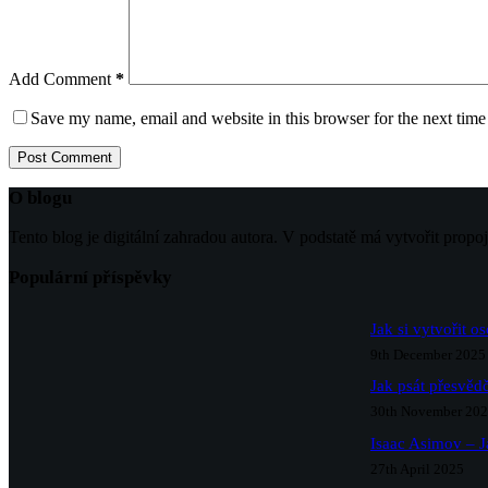
Add Comment
*
Save my name, email and website in this browser for the next tim
Post Comment
O blogu
Tento blog je digitální zahradou autora. V podstatě má vytvořit propo
Populární příspěvky
Jak si vytvořit o
9th December 2025
Jak psát přesvědč
30th November 20
Isaac Asimov – J
27th April 2025