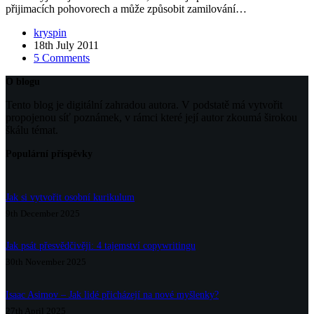
přijimacích pohovorech a může způsobit zamilování…
kryspin
18th July 2011
5 Comments
O blogu
Tento blog je digitální zahradou autora. V podstatě má vytvořit
propojenou síť poznámek, v rámci které její autor zkoumá širokou
škálu témat.
Populární příspěvky
Jak si vytvořit osobní kurikulum
9th December 2025
Jak psát přesvědčivěji: 4 tajemství copywritingu
30th November 2025
Isaac Asimov – Jak lidé přicházejí na nové myšlenky?
27th April 2025