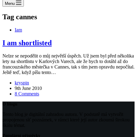
Menu
Tag
cannes
Iam
I am shortlisted
Nelze se nepodělit o můj největší úspěch. Už jsem byl před několika
lety na shortlistu v Karlových Varech, ale že bych to dotáhl až do
francouzského městečka v Cannes, tak s tím jsem opravdu nepočítal.
Ještě teď, když píšu tento…
kryspin
9th June 2010
8 Comments
O blogu
Tento blog je digitální zahradou autora. V podstatě má vytvořit
propojenou síť poznámek, v rámci které její autor zkoumá širokou
škálu témat.
Populární příspěvky