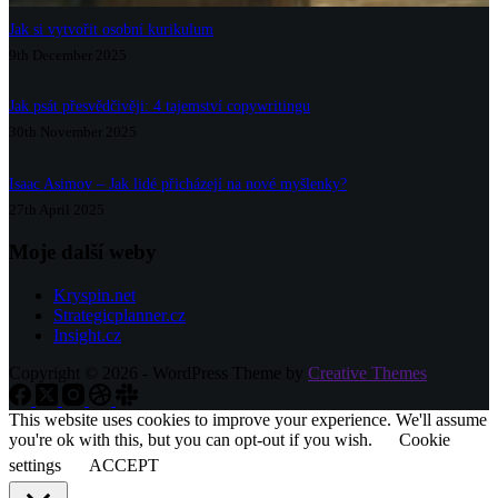
Jak si vytvořit osobní kurikulum
9th December 2025
Jak psát přesvědčivěji: 4 tajemství copywritingu
30th November 2025
Isaac Asimov – Jak lidé přicházejí na nové myšlenky?
27th April 2025
Moje další weby
Kryspin.net
Strategicplanner.cz
Insight.cz
Copyright © 2026 - WordPress Theme by
Creative Themes
This website uses cookies to improve your experience. We'll assume
you're ok with this, but you can opt-out if you wish.
Cookie
settings
ACCEPT