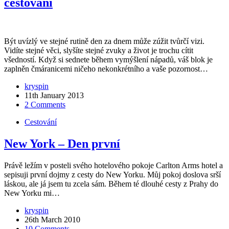
cestování
Být uvízlý ve stejné rutině den za dnem může zúžit tvůrčí vizi.
Vidíte stejné věci, slyšíte stejné zvuky a život je trochu cítit
všedností. Když si sednete během vymýšlení nápadů, váš blok je
zaplněn čmáranicemi ničeho nekonkrétního a vaše pozornost…
kryspin
11th January 2013
2 Comments
Cestování
New York – Den první
Právě ležím v posteli svého hotelového pokoje Carlton Arms hotel a
sepisuji první dojmy z cesty do New Yorku. Můj pokoj doslova srší
láskou, ale já jsem tu zcela sám. Během té dlouhé cesty z Prahy do
New Yorku mi…
kryspin
26th March 2010
10 Comments