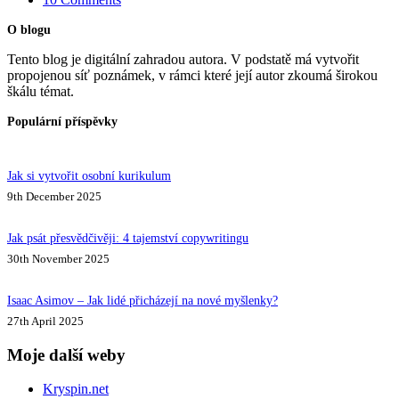
O blogu
Tento blog je digitální zahradou autora. V podstatě má vytvořit
propojenou síť poznámek, v rámci které její autor zkoumá širokou
škálu témat.
Populární příspěvky
Jak si vytvořit osobní kurikulum
9th December 2025
Jak psát přesvědčivěji: 4 tajemství copywritingu
30th November 2025
Isaac Asimov – Jak lidé přicházejí na nové myšlenky?
27th April 2025
Moje další weby
Kryspin.net