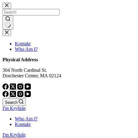
Skip
to
content
No
results
Kontakt
Who Am I?
Physical Address
304 North Cardinal St.
Dorchester Center, MA 02124
Search
I'm Kryšpín
Who Am I?
Kontakt
I'm Kryšpín