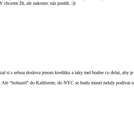
 chceme žít, ale nakonec nás pustili. :))
al si s sebou doslova jenom kreditku a taky mel hodne co delat, aby je 
m. Ale “bohuzel” do Kalifornie, do NYC se budu muset nekdy podivat sa