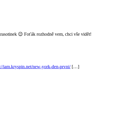
 krasotinek 😉 Foťák rozhodně vem, chci vše vidět!
s://iam.kryspin.net/new-york-den-prvni/
[…]