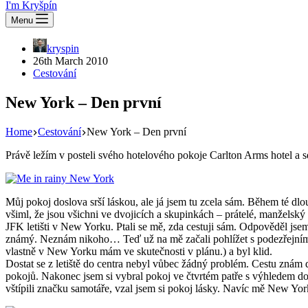
I'm Kryšpín
Menu
kryspin
26th March 2010
Cestování
New York – Den první
Home
Cestování
New York – Den první
Právě ležím v posteli svého hotelového pokoje Carlton Arms hotel a 
Můj pokoj doslova srší láskou, ale já jsem tu zcela sám. Během té dlo
všiml, že jsou všichni ve dvojicích a skupinkách – prátelé, manželský
JFK letišti v New Yorku. Ptali se mě, zda cestuji sám. Odpověděl jsem
známý. Neznám nikoho… Teď už na mě začali pohlížet s podezřejním, zd
vlastně v New Yorku mám ve skutečnosti v plánu.) a byl klid.
Dostat se z letiště do centra nebyl vůbec žádný problém. Cestu znám d
pokojů. Nakonec jsem si vybral pokoj ve čtvrtém patře s výhledem do
vštípili značku samotáře, vzal jsem si pokoj lásky. Navíc mě New York