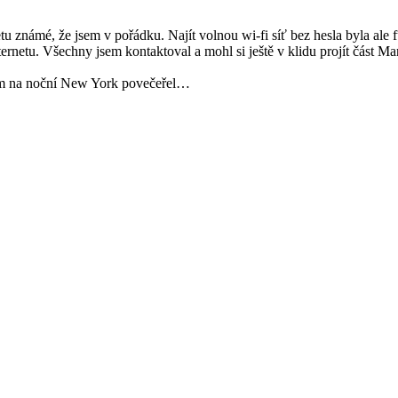
rnetu známé, že jsem v pořádku. Najít volnou wi-fi síť bez hesla byla a
nternetu. Všechny jsem kontaktoval a mohl si ještě v klidu projít část 
edem na noční New York povečeřel…