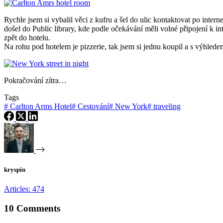
Rychle jsem si vybalil věci z kufru a šel do ulic kontaktovat po inte
došel do Public library, kde podle očekávání měli volné připojení k i
zpět do hotelu.
Na rohu pod hotelem je pizzerie, tak jsem si jednu koupil a s výhl
Pokračování zítra…
Tags
#
Carlton Arms Hotel
#
Cestování
#
New York
#
traveling
kryspin
Articles: 474
10 Comments