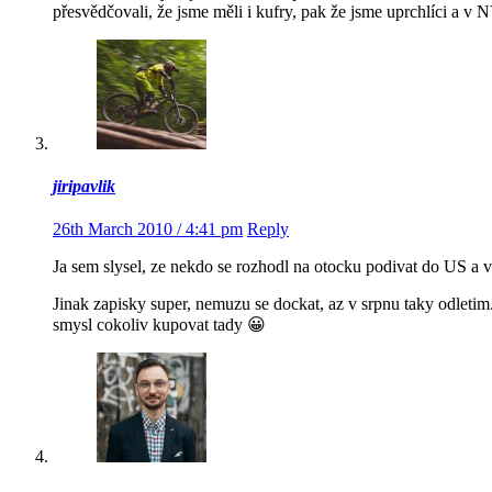
přesvědčovali, že jsme měli i kufry, pak že jsme uprchlíci a v NY
jiripavlik
26th March 2010 / 4:41 pm
Reply
Ja sem slysel, ze nekdo se rozhodl na otocku podivat do US a vz
Jinak zapisky super, nemuzu se dockat, az v srpnu taky odleti
smysl cokoliv kupovat tady 😀