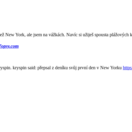
c než New York, ale jsem na vážkách. Navíc si užiješ spousta plážových
 Topsy.com
yspin. kryspin said: přepsal z deníku svůj první den v New Yorku
http