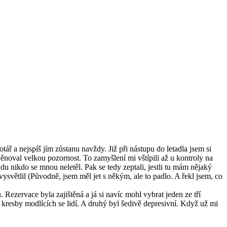
ř a nejspíš jím zůstanu navždy. Již při nástupu do letadla jsem si
věnoval velkou pozornost. To zamyšlení mi vštípili až u kontroly na
du nikdo se mnou neletěl. Pak se tedy zeptali, jestli tu mám nějaký
světlil (Původně, jsem měl jet s někým, ale to padlo. A řekl jsem, co
Rezervace byla zajištěná a já si navíc mohl vybrat jeden ze tří
resby modlících se lidí. A druhý byl šedivě depresivní. Když už mi