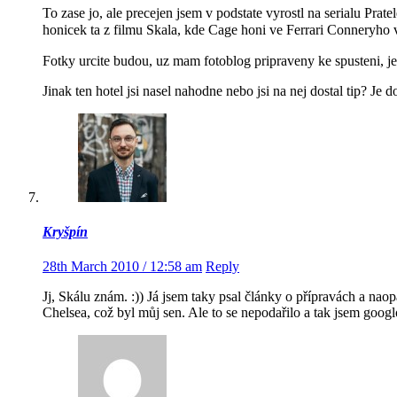
To zase jo, ale precejen jsem v podstate vyrostl na serialu Pr
honicek ta z filmu Skala, kde Cage honi ve Ferrari Conneryho
Fotky urcite budou, uz mam fotoblog pripraveny ke spusteni, je
Jinak ten hotel jsi nasel nahodne nebo jsi na nej dostal tip? Je 
Kryšpín
28th March 2010 / 12:58 am
Reply
Jj, Skálu znám. :)) Já jsem taky psal články o přípravách a nao
Chelsea, což byl můj sen. Ale to se nepodařilo a tak jsem googl