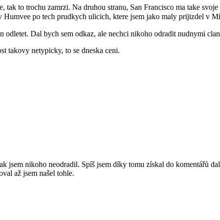
atele, tak to trochu zamrzi. Na druhou stranu, San Francisco ma take s
 v Humvee po tech prudkych ulicich, ktere jsem jako maly prijizdel v
n odletet. Dal bych sem odkaz, ale nechci nikoho odradit nudnymi clan
dost takovy netypicky, to se dneska ceni.
pak jsem nikoho neodradil. Spíš jsem díky tomu získal do komentářů dal
oval až jsem našel tohle.