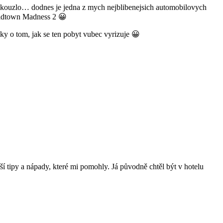
voje kouzlo… dodnes je jedna z mych nejblibenejsich automobilovych
 Midtown Madness 2 😀
ky o tom, jak se ten pobyt vubec vyrizuje 😀
ší tipy a nápady, které mi pomohly. Já původně chtěl být v hotelu