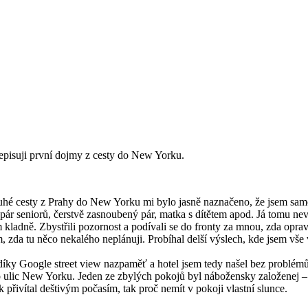
sepisuji první dojmy z cesty do New Yorku.
uhé cesty z Prahy do New Yorku mi bylo jasně naznačeno, že jsem samotá
 pár seniorů, čerstvě zasnoubený pár, matka s dítětem apod. Já tomu ne
 kladně. Zbystřili pozornost a podívali se do fronty za mnou, zda oprav
a tu něco nekalého neplánuji. Probíhal delší výslech, kde jsem vše vy
íky Google street view nazpaměť a hotel jsem tedy našel bez problémů. 
 ulic New Yorku. Jeden ze zbylých pokojů byl nábožensky založenej – k
 přivítal deštivým počasím, tak proč nemít v pokoji vlastní slunce.