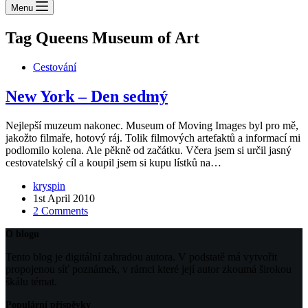
Menu
Tag
Queens Museum of Art
Cestování
New York – Den sedmý
Nejlepší muzeum nakonec. Museum of Moving Images byl pro mě,
jakožto filmaře, hotový ráj. Tolik filmových artefaktů a informací mi
podlomilo kolena. Ale pěkně od začátku. Včera jsem si určil jasný
cestovatelský cíl a koupil jsem si kupu lístků na…
kryspin
1st April 2010
2 Comments
O blogu
Tento blog je digitální zahradou autora. V podstatě má vytvořit
propojenou síť poznámek, v rámci které její autor zkoumá širokou
škálu témat.
Populární příspěvky