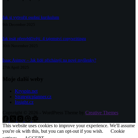
Jak si vytvořit osobní kurikulum
9th December 2025
Jak psát přesvědčivěji: 4 tajemství copywritingu
30th November 2025
Isaac Asimov – Jak lidé přicházejí na nové myšlenky?
27th April 2025
Moje další weby
Kryspin.net
Strategicplanner.cz
Insight.cz
Copyright © 2026 - WordPress Theme by
Creative Themes
This website uses cookies to improve your experience. We'll assume
you're ok with this, but you can opt-out if you wish.
Cookie