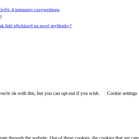
ivěji: 4 tajemství copywritingu
25
ak lidé přicházejí na nové myšlenky?
u're ok with this, but you can opt-out if you wish.
Cookie settings
te through the website. Out of these cookies, the cookies that are cate