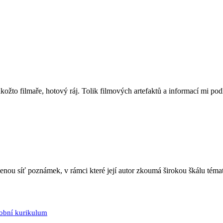
o filmaře, hotový ráj. Tolik filmových artefaktů a informací mi podlo
jenou síť poznámek, v rámci které její autor zkoumá širokou škálu téma
sobní kurikulum