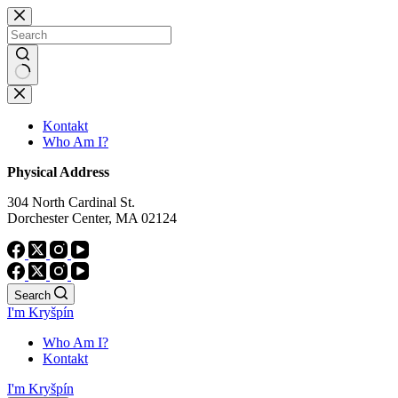
Skip
to
content
No
results
Kontakt
Who Am I?
Physical Address
304 North Cardinal St.
Dorchester Center, MA 02124
Search
I'm Kryšpín
Who Am I?
Kontakt
I'm Kryšpín