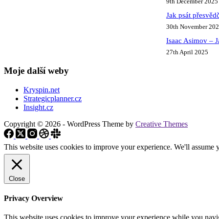
9th December 2025
Jak psát přesvědč
30th November 20
Isaac Asimov – J
27th April 2025
Moje další weby
Kryspin.net
Strategicplanner.cz
Insight.cz
Copyright © 2026 - WordPress Theme by
Creative Themes
This website uses cookies to improve your experience. We'll assume yo
Close
Privacy Overview
This website uses cookies to improve your experience while you naviga