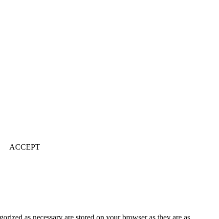
ACCEPT
gorized as necessary are stored on your browser as they are as