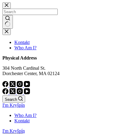
Skip
to
content
No
results
Kontakt
Who Am I?
Physical Address
304 North Cardinal St.
Dorchester Center, MA 02124
Search
I'm Kryšpín
Who Am I?
Kontakt
I'm Kryšpín