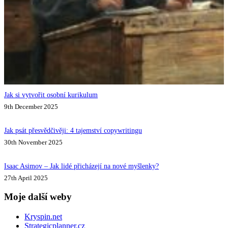
Jak si vytvořit osobní kurikulum
9th December 2025
Jak psát přesvědčivěji: 4 tajemství copywritingu
30th November 2025
Isaac Asimov – Jak lidé přicházejí na nové myšlenky?
27th April 2025
Moje další weby
Kryspin.net
Strategicplanner.cz