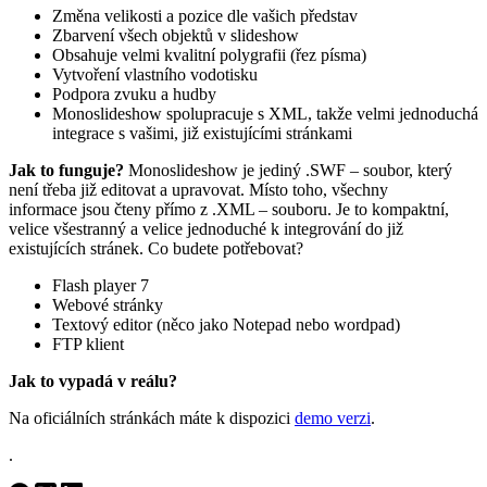
Změna velikosti a pozice dle vašich představ
Zbarvení všech objektů v slideshow
Obsahuje velmi kvalitní polygrafii (řez písma)
Vytvoření vlastního vodotisku
Podpora zvuku a hudby
Monoslideshow spolupracuje s XML, takže velmi jednoduchá
integrace s vašimi, již existujícími stránkami
Jak to funguje?
Monoslideshow je jediný .SWF – soubor, který
není třeba již editovat a upravovat. Místo toho, všechny
informace jsou čteny přímo z .XML – souboru. Je to kompaktní,
velice všestranný a velice jednoduché k integrování do již
existujících stránek. Co budete potřebovat?
Flash player 7
Webové stránky
Textový editor (něco jako Notepad nebo wordpad)
FTP klient
Jak to vypadá v reálu?
Na oficiálních stránkách máte k dispozici
demo verzi
.
.