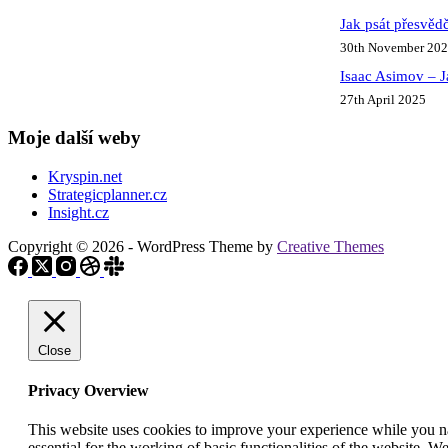
Jak psát přesvědč
30th November 20
Isaac Asimov – J
27th April 2025
Moje další weby
Kryspin.net
Strategicplanner.cz
Insight.cz
Copyright © 2026 - WordPress Theme by
Creative Themes
Close
Privacy Overview
This website uses cookies to improve your experience while you nav
essential for the working of basic functionalities of the website. 