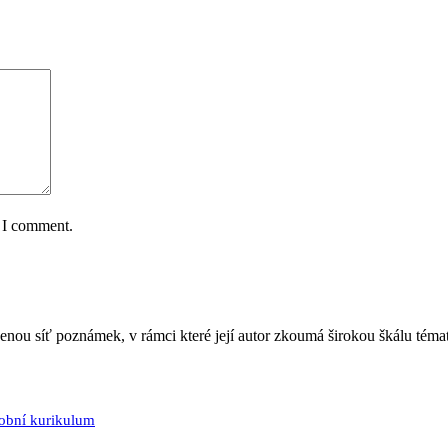
e I comment.
jenou síť poznámek, v rámci které její autor zkoumá širokou škálu téma
sobní kurikulum