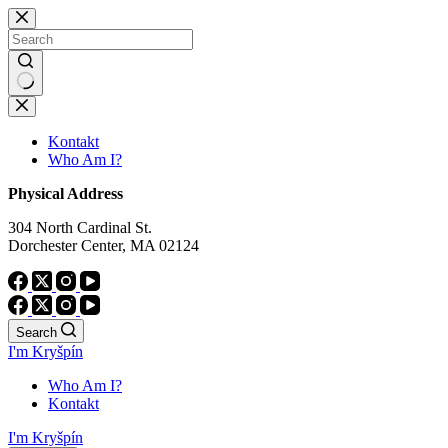
Skip
to
content
No
results
Kontakt
Who Am I?
Physical Address
304 North Cardinal St.
Dorchester Center, MA 02124
Search
I'm Kryšpín
Who Am I?
Kontakt
I'm Kryšpín