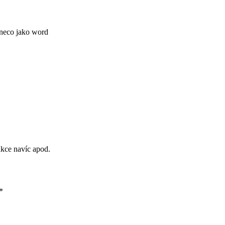
 neco jako word
nkce navíc apod.
*