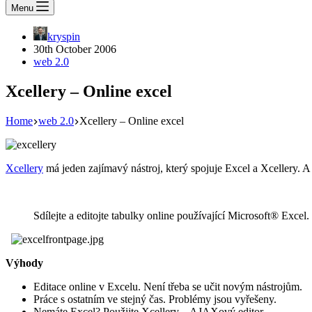
Menu
kryspin
30th October 2006
web 2.0
Xcellery – Online excel
Home
web 2.0
Xcellery – Online excel
Xcellery
má jeden zajímavý nástroj, který spojuje Excel a Xcellery. A 
Sdílejte a editojte tabulky online používající Microsoft® Exce
Výhody
Editace online v Excelu. Není třeba se učit novým nástrojům.
Práce s ostatním ve stejný čas. Problémy jsou vyřešeny.
Nemáte Excel? Použijte Xcellery – AJAXový editor.