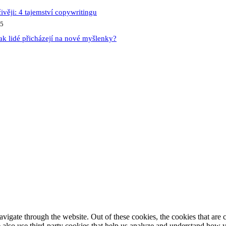
ivěji: 4 tajemství copywritingu
25
ak lidé přicházejí na nové myšlenky?
igate through the website. Out of these cookies, the cookies that are c
We also use third-party cookies that help us analyze and understand how 