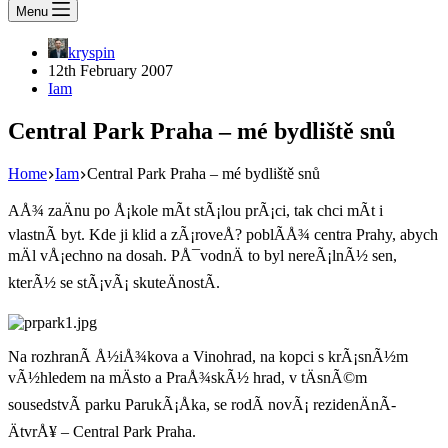
Menu
kryspin
12th February 2007
Iam
Central Park Praha – mé bydliště snů
Home
Iam
Central Park Praha – mé bydliště snů
AÅ¾ zaÄnu po Å¡kole mÃ­t stÃ¡lou prÃ¡ci, tak chci mÃ­t i
vlastnÃ­ byt. Kde ji klid a zÃ¡roveÅ? poblÃ­Å¾ centra Prahy, abych
mÄl vÅ¡echno na dosah. PÅ¯vodnÄ to byl nereÃ¡lnÃ½ sen,
kterÃ½ se stÃ¡vÃ¡ skuteÄnostÃ­.
Na rozhranÃ­ Å½iÅ¾kova a Vinohrad, na kopci s krÃ¡snÃ½m
vÃ½hledem na mÄsto a PraÅ¾skÃ½ hrad, v tÄsnÃ©m
sousedstvÃ­ parku ParukÃ¡Åka, se rodÃ­ novÃ¡ rezidenÄnÃ­
ÄtvrÅ¥ – Central Park Praha.