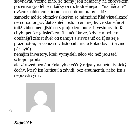
srovnávat. včetně toho, že domy jsou zasazeny na obrovském
pozemku (podél parukářky) a rozhodně nejsou “nahňácané” –
ovšem s ohledem k tomu, co centrum prahy nabízí.
samozřejmě že obrázky (kterým se mimojiné říká vizualizace)
nemohou odpovídat skutečnosti. to ani nejde. ve skutečnosti
totiž vůbec není jisté co s projektem bude. investorovi totiž
chybí peníze (důsledkem finanční krize, kdy je mnohem
obtížnější získat úvěr od banky) a stavba už od října zeje
prázdnotou, přičemž se v listopadu mělo kolaudovat (prvních
pár bytů).
nehájím investory, kteří vymysleli něco víc než jsou teď
schopni prodat.
ale zároveň nemám ráda tyhle věčný rejpaly na netu, typický
čechy, který jen kritizují a závidí. bez argumentů, nebo jen s
nepravdivými.
KajaCZE