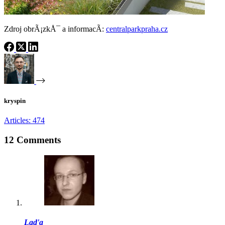
Zdroj obrÃ¡zkÅ¯ a informacÃ­:
centralparkpraha.cz
kryspin
Articles: 474
12 Comments
Lad'a