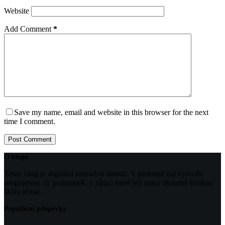
Website
Add Comment
*
Save my name, email and website in this browser for the next
time I comment.
Post Comment
O blogu
Tento blog je digitální zahradou autora. V podstatě má vytvořit
propojenou síť poznámek, v rámci které její autor zkoumá širokou
škálu témat.
Populární příspěvky