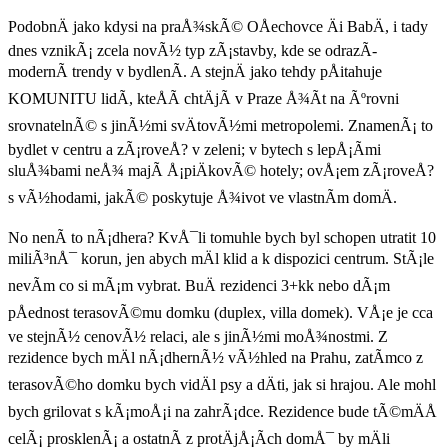
PodobnÄ jako kdysi na praÅ¾skÃ© OÅechovce Äi BabÄ, i tady
dnes vznikÃ¡ zcela novÃ½ typ zÃ¡stavby, kde se odrazÃ­
modernÃ­ trendy v bydlenÃ­. A stejnÄ jako tehdy pÅitahuje
KOMUNITU lidÃ­, kteÅÃ­ chtÄjÃ­ v Praze Å¾Ã­t na Ãºrovni
srovnatelnÃ© s jinÃ½mi svÄtovÃ½mi metropolemi. ZnamenÃ¡ to
bydlet v centru a zÃ¡roveÅ? v zeleni; v bytech s lepÅ¡Ã­mi
sluÅ¾bami neÅ¾ majÃ­ Å¡piÄkovÃ© hotely; ovÅ¡em zÃ¡roveÅ?
s vÃ½hodami, jakÃ© poskytuje Å¾ivot ve vlastnÃ­m domÄ.
No nenÃ­ to nÃ¡dhera? KvÅ¯li tomuhle bych byl schopen utratit 10
miliÃ³nÅ¯ korun, jen abych mÄl klid a k dispozici centrum. StÃ¡le
nevÃ­m co si mÃ¡m vybrat. BuÄ rezidenci 3+kk nebo dÃ¡m
pÅednost terasovÃ©mu domku (duplex, villa domek). VÅ¡e je cca
ve stejnÃ½ cenovÃ½ relaci, ale s jinÃ½mi moÅ¾nostmi. Z
rezidence bych mÄl nÃ¡dhernÃ½ vÃ½hled na Prahu, zatÃ­mco z
terasovÃ©ho domku bych vidÄl psy a dÄti, jak si hrajou. Ale mohl
bych grilovat s kÃ¡moÅ¡i na zahrÃ¡dce. Rezidence bude tÃ©mÄÅ
celÃ¡ prosklenÃ¡ a ostatnÃ­ z protÄjÅ¡Ã­ch domÅ¯ by mÄli