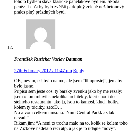
tohoto bydlení stává klasické panelákové bydlení. Škoda
peněz. Lepší by bylo zvětšit park plný zeleně než betonový
prales plný prázdných bytů.
František Ruzicka/ Vaclav Bauman
27th February 2012 / 11:47 pm
Reply
OK, nevim, esi bylo na me, ale jsem “lihuprostej”, jen aby
bylo jasno.
Pripisu sem jeste cos: ty baraky zvenku jako by me rezaly:
jsem o tom mluvil s nekolika architekty, kteri chodi do
stejnyho restaurantu jako ja, jsou to kamosi, kluci, holky,
kolem ty tricitky, zeo:D…
No a voni celkem unisono:”Nam Central Parkk az tak
nevadi”…
Rikam jim: “A neni to trochu malo na to, kolik se kolem toho
na Zizkove nadelalo reci atp, a jak je to udajne “novy”.