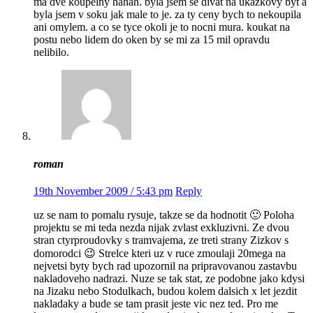
ma dve koupelny hahah. byla jsem se divat na ukazkovy byt a
byla jsem v soku jak male to je. za ty ceny bych to nekoupila
ani omylem. a co se tyce okoli je to nocni mura. koukat na
postu nebo lidem do oken by se mi za 15 mil opravdu
nelibilo.
roman
19th November 2009 / 5:43 pm
Reply
uz se nam to pomalu rysuje, takze se da hodnotit 🙂 Poloha
projektu se mi teda nezda nijak zvlast exkluzivni. Ze dvou
stran ctyrproudovky s tramvajema, ze treti strany Zizkov s
domorodci 😉 Strelce kteri uz v ruce zmoulaji 20mega na
nejvetsi byty bych rad upozornil na pripravovanou zastavbu
nakladoveho nadrazi. Nuze se tak stat, ze podobne jako kdysi
na Jizaku nebo Stodulkach, budou kolem dalsich x let jezdit
nakladaky a bude se tam prasit jeste vic nez ted. Pro me