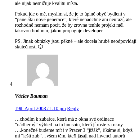
ale nijak nesnižuje kvalitu místa.
Pokud jde o mě, myslím si, že je to úplně obyč bydlení v
“paneláku nové generace”, které nenadchne ani neurazí, ale
rozhodně nemám pocit, že by zrovna tenhle projekt měl
takovou hodnotu, jakou propaguje developer.
PS. Jinak obrázky jsou pěkné – ale docela hrubě neodpovídají
skutečnosti 🙁
Václav Bauman
19th April 2008 / 1:10 pm
Reply
…chodím k zubařce, která má z okna své ordinace
“nádherný” výhled na tu hnusotu, která jí roste za okny…
….konečně budeme mít i v Prazer 3 “jižák”, říkáme si, když
mi “leští zub”…všem těm, kteří jásají nad invencí autorů