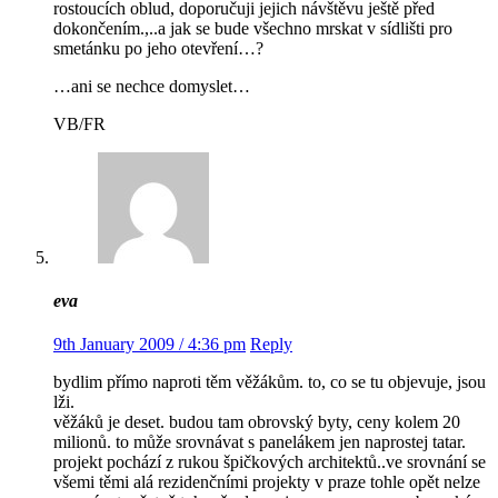
rostoucích oblud, doporučuji jejich návštěvu ještě před
dokončením.,..a jak se bude všechno mrskat v sídlišti pro
smetánku po jeho otevření…?
…ani se nechce domyslet…
VB/FR
eva
9th January 2009 / 4:36 pm
Reply
bydlim přímo naproti těm věžákům. to, co se tu objevuje, jsou
lži.
věžáků je deset. budou tam obrovský byty, ceny kolem 20
milionů. to může srovnávat s panelákem jen naprostej tatar.
projekt pochází z rukou špičkových architektů..ve srovnání se
všemi těmi alá rezidenčními projekty v praze tohle opět nelze