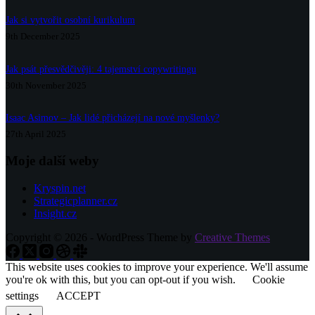
Jak si vytvořit osobní kurikulum
9th December 2025
Jak psát přesvědčivěji: 4 tajemství copywritingu
30th November 2025
Isaac Asimov – Jak lidé přicházejí na nové myšlenky?
27th April 2025
Moje další weby
Kryspin.net
Strategicplanner.cz
Insight.cz
Copyright © 2026 - WordPress Theme by
Creative Themes
This website uses cookies to improve your experience. We'll assume
you're ok with this, but you can opt-out if you wish.
Cookie
settings
ACCEPT