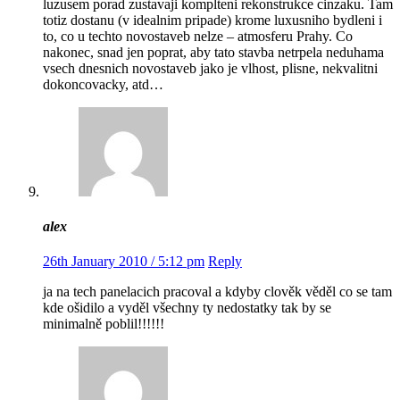
luzusem porad zustavaji komplteni rekonstrukce cinzaku. Tam
totiz dostanu (v idealnim pripade) krome luxusniho bydleni i
to, co u techto novostaveb nelze – atmosferu Prahy. Co
nakonec, snad jen poprat, aby tato stavba netrpela neduhama
vsech dnesnich novostaveb jako je vlhost, plisne, nekvalitni
dokoncovacky, atd…
alex
26th January 2010 / 5:12 pm
Reply
ja na tech panelacich pracoval a kdyby clověk věděl co se tam
kde ošidilo a vyděl všechny ty nedostatky tak by se
minimalně poblil!!!!!!