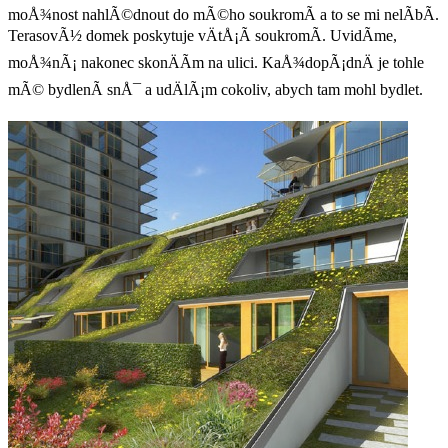
moÅ¾nost nahlÃ©dnout do mÃ©ho soukromÃ­ a to se mi nelÃ­bÃ­.
TerasovÃ½ domek poskytuje vÄtÅ¡Ã­ soukromÃ­. UvidÃ­me,
moÅ¾nÃ¡ nakonec skonÄÃ­m na ulici. KaÅ¾dopÃ¡dnÄ je tohle
mÃ© bydlenÃ­ snÅ¯ a udÄlÃ¡m cokoliv, abych tam mohl bydlet.