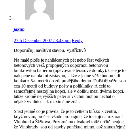
jakub
27th December 2007 / 3:43 pm
Reply
Doporučuji navštívit stavbu. Vystřízlivíš.
Na malé ploše je nahňácaných pět nebo šest velkých
betonových veží, propojených odpornou betonovou
bunkrovitou bariérou (opěvované terasové domky). Celé je to
nalepené na okolní zástavbu, takže z jedné věže budou lidi
koukat z 5-ti metrů do zdi protějšího domu. Další tři věže jsou
cca 10 metrů od budovy pošty a polikliniky. A celé to
samozřejmě nestojí na kopci, ale v dolíku mezi dvěma kopci,
takže kromě nejvyšších pater si všichni mohou nechat o
nějaké vyhlídce tak maximálně zdát.
Snad jediné co je pravda, že je to celkem blízko k centru, i
když nevím, proč se všude propaguje, že to stojí na rozhraní
Vinohrad a Žižkova. Pozornému divákovi totiž určitě neujde,
že Vinohrady jsou od stavby poněkud mimo, což samozřejmě