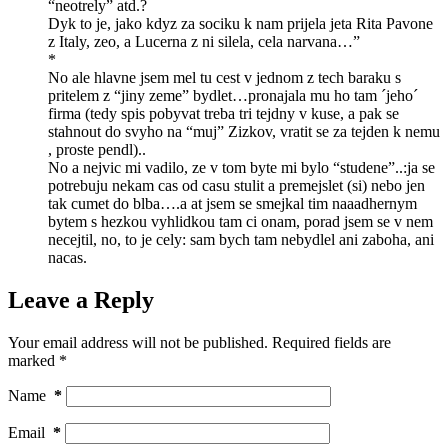
“neotrely” atd.?
Dyk to je, jako kdyz za sociku k nam prijela jeta Rita Pavone
z Italy, zeo, a Lucerna z ni silela, cela narvana…”
*
No ale hlavne jsem mel tu cest v jednom z tech baraku s
pritelem z “jiny zeme” bydlet…pronajala mu ho tam ´jeho´
firma (tedy spis pobyvat treba tri tejdny v kuse, a pak se
stahnout do svyho na “muj” Zizkov, vratit se za tejden k nemu
, proste pendl)..
No a nejvic mi vadilo, ze v tom byte mi bylo “studene”..:ja se
potrebuju nekam cas od casu stulit a premejslet (si) nebo jen
tak cumet do blba….a at jsem se smejkal tim naaadhernym
bytem s hezkou vyhlidkou tam ci onam, porad jsem se v nem
necejtil, no, to je cely: sam bych tam nebydlel ani zaboha, ani
nacas.
Leave a Reply
Your email address will not be published.
Required fields are
marked
*
Name
*
Email
*