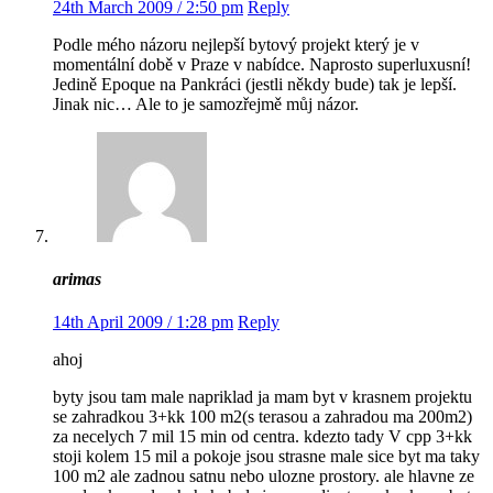
24th March 2009 / 2:50 pm
Reply
Podle mého názoru nejlepší bytový projekt který je v
momentální době v Praze v nabídce. Naprosto superluxusní!
Jedině Epoque na Pankráci (jestli někdy bude) tak je lepší.
Jinak nic… Ale to je samozřejmě můj názor.
arimas
14th April 2009 / 1:28 pm
Reply
ahoj
byty jsou tam male napriklad ja mam byt v krasnem projektu
se zahradkou 3+kk 100 m2(s terasou a zahradou ma 200m2)
za necelych 7 mil 15 min od centra. kdezto tady V cpp 3+kk
stoji kolem 15 mil a pokoje jsou strasne male sice byt ma taky
100 m2 ale zadnou satnu nebo ulozne prostory. ale hlavne ze