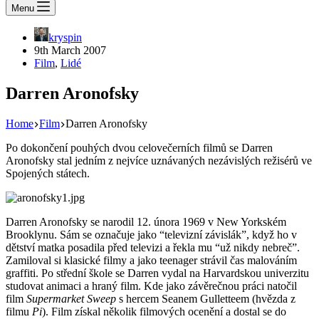
Menu
kryspin
9th March 2007
Film
,
Lidé
Darren Aronofsky
Home
Film
Darren Aronofsky
Po dokončení pouhých dvou celovečerních filmů se Darren
Aronofsky stal jedním z nejvíce uznávaných nezávislých režisérů ve
Spojených státech.
Darren Aronofsky se narodil 12. února 1969 v New Yorkském
Brooklynu. Sám se označuje jako “televizní závislák”, když ho v
dětství matka posadila před televizi a řekla mu “už nikdy nebreč”.
Zamiloval si klasické filmy a jako teenager strávil čas malováním
graffiti. Po střední škole se Darren vydal na Harvardskou univerzitu
studovat animaci a hraný film. Kde jako závěrečnou práci natočil
film
Supermarket Sweep
s hercem Seanem Gulletteem (hvězda z
filmu
Pi
). Film získal několik filmových ocenění a dostal se do