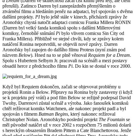
a Dream
(Darren ve skutečnosti začal číst knihu před lety, ale čtení
přerušil). Zatímco Darren byl zaneprázdněn přemýšlením o
ztvárnění filmu a hledáním peněz na adpataci, byl spojován s dvěma
dalšími projekty.
PI
bylo ještě stále v kinech, přicházeli zprávy že
Aronofsky chystá natočit adaptaci comicsu Franka Millera RONIN
(Darren byl velký fanda komiksů spolu s dalšími Millerovými
komiksy, černobílé snímání
Pi
bylo vlivem comicsu Sin City od
Franka Millera). Přibližně ve stejné chvíli, kdy se zprávy kolem
natáčení Ronina nepotvrdili, se objevili nové zprávy. Darren
Aronofsky byl zapojen do dalšího filmu Proteus (nyní znám pod
názvem
Below
). Hned na to se plně věnoval
Requiem for a Dream
.
Spolu s Hubertem Selbym Jr. pracovali na scénáři a mezi postavy
obsadil herce z předchozího filmu
Pi
. Do kin se dostal v roce 2000.
Když byl Requiem dokončen, začali se objevovat problémy u
projektů Ronin a Below. Přípravy na Ronina byly zastaveny (i když
se k projektu prý vrátí) a pod film Below se režijně podepsal David
Twohy, Darrenovi zůstal scénář a výroba. Jako fanoušek komiksů
chtěl režírovat komiks Watchmen, ale nakonec projekt padl a byl
spojován s filmem
Batman Begins
, který nakonec režíroval
Christopher Nolan. Aronofskyho poslední projekt
The Fountain
se
měl původně natáčet už v roce 2002 s rozpočtem 75 milionů dolarů
s hereckým obsazením Bradem Pittem a Cate Blanchettovou. Jenže
těsně před natáčením Pitt dal přednost filmu
Troy
. Aronofsky tedy