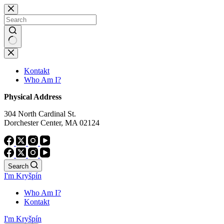
Skip
to
content
No
results
Kontakt
Who Am I?
Physical Address
304 North Cardinal St.
Dorchester Center, MA 02124
Search
I'm Kryšpín
Who Am I?
Kontakt
I'm Kryšpín