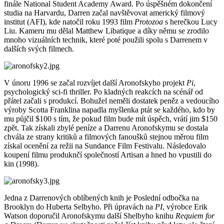
finále National Student Academy Award. Po úspěšném dokončení
studia na Harvardu, Darren začal navštěvovat americký filmový
institut (AFI), kde natočil roku 1993 film
Protozoa
s herečkou Lucy
Liu. Kameru mu dělal Matthew Libatique a díky němu se zrodilo
mnoho vizuálních technik, které poté použili spolu s Darrenem v
dalších svých filmech.
V únoru 1996 se začal rozvíjet další Aronofskyho projekt
Pi
,
psychologický sci-fi thriller. Po kladných reakcích na scénář od
přátel začali s produkcí. Bohužel neměli dostatek peněz a vedoucího
výroby Scotta Franklina napadla myšlenka ptát se každého, kdo by
mu půjčil $100 s tím, že pokud film bude mít úspěch, vrátí jim $150
zpět. Tak získali zbylé peníze a Darrenu Aronofskymu se dostala
chvála ze strany kritiků a filmových fanoušků stejnou měrou film
získal ocenění za režii na Sundance Film Festivalu. Následovalo
koupení filmu produknčí společností Artisan a hned ho vpustili do
kin (1998).
Jedna z Darrenových oblíbených knih je Poslední odbočka na
Brooklyn do Huberta Selbyho. Při úpravách na
PI
, výrobce Erik
Watson doporučil Aronofskymu další Shelbyho knihu
Requiem for