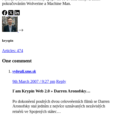
pokračováním Wolverine a Machine Man.
kryspin
Articles: 474
One comment
vybrali.sme.sk
9th March 2007 / 9:27 pm
Reply
I`am Krypín Web 2.0 » Darren Aronofsky…
Po dokonèení pouhých dvou celoveèerních filmù se Darren
Aronofsky stal jedním z nejvíce uznávaných nezávislých
reisérù ve Spojených státec…