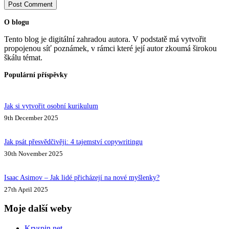
Post Comment
O blogu
Tento blog je digitální zahradou autora. V podstatě má vytvořit
propojenou síť poznámek, v rámci které její autor zkoumá širokou
škálu témat.
Populární příspěvky
Jak si vytvořit osobní kurikulum
9th December 2025
Jak psát přesvědčivěji: 4 tajemství copywritingu
30th November 2025
Isaac Asimov – Jak lidé přicházejí na nové myšlenky?
27th April 2025
Moje další weby
Kryspin.net