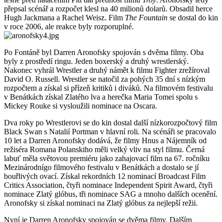
přepsal scénář a rozpočet klesl na 40 milionů dolarů. Obsadil herce
Hugh Jackmana a Rachel Weisz. Film
The Fountain
se dostal do kin
v roce 2006, ale reakce byly rozporuplné.
Po Fontáně byl Darren Aronofsky spojován s dvěma filmy. Oba
byly z prostředí ringu. Jeden boxerský a druhý wrestlerský.
Nakonec vyhrál Wrestler a druhý námět k filmu Fighter zrežíroval
David O. Russell. Wrestler se natočil za pohých 35 dní s nízkým
rozpočtem a získal si přízeň kritiků i diváků. Na filmovém festivalu
v Benátkách získal Zlatého lva a herečka Maria Tomei spolu s
Mickey Rouke si vysloužili nominace na Oscara.
Dva roky po Wrestlerovi se do kin dostal další nízkorozpočtový film
Black Swan s Natalií Portman v hlavní roli. Na scénáři se pracovalo
10 let a Darren Aronofsky dodává, že filmy Hnus a Nájemník od
režiséra Romana Polanskiho měli velký vliv na styl filmu. Černá
labuť měla světovou premiéru jako zahajovací film na 67. ročníku
Mezinárodnígo filmového festivalu v Benátkách a dostalo se jí
bouřlivých ovací. Získal rekordních 12 nominací Broadcast Film
Critics Association, čtyři nominace Independent Spirit Award, čtyři
nominace Zlatý glóbus, tři nominace SAG a mnoho dalších ocenění.
Aronofsky si získal nominaci na Zlatý glóbus za nejlepší režii.
Nyní je Darren Aronofsky spojován se dvěma filmy. Dalším