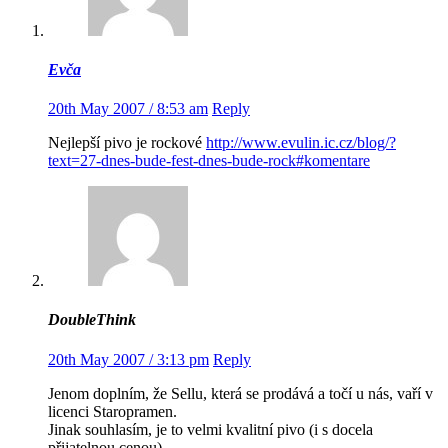
Evča
20th May 2007 / 8:53 am
Reply
Nejlepší pivo je rockové
http://www.evulin.ic.cz/blog/?
text=27-dnes-bude-fest-dnes-bude-rock#komentare
DoubleThink
20th May 2007 / 3:13 pm
Reply
Jenom doplním, že Sellu, která se prodává a točí u nás, vaří v
licenci Staropramen.
Jinak souhlasím, je to velmi kvalitní pivo (i s docela
přijatelnou cenou)