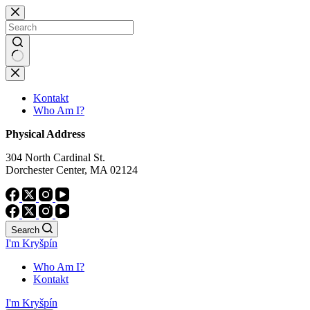
Skip
to
content
No
results
Kontakt
Who Am I?
Physical Address
304 North Cardinal St.
Dorchester Center, MA 02124
Search
I'm Kryšpín
Who Am I?
Kontakt
I'm Kryšpín