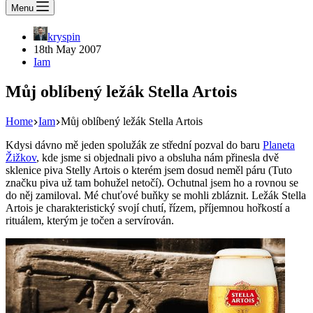
Menu
kryspin
18th May 2007
Iam
Můj oblíbený ležák Stella Artois
Home
Iam
Můj oblíbený ležák Stella Artois
Kdysi dávno mě jeden spolužák ze střední pozval do baru
Planeta
Žižkov
, kde jsme si objednali pivo a obsluha nám přinesla dvě
sklenice piva Stelly Artois o kterém jsem dosud neměl páru (Tuto
značku piva už tam bohužel netočí). Ochutnal jsem ho a rovnou se
do něj zamiloval. Mé chuťové buňky se mohli zbláznit. Ležák Stella
Artois je charakteristický svojí chutí, řízem, příjemnou hořkostí a
rituálem, kterým je točen a servírován.