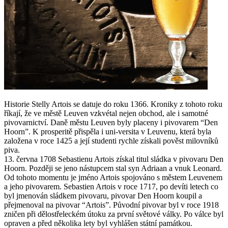
Historie Stelly Artois se datuje do roku 1366. Kroniky z tohoto roku
říkají, že ve městě Leuven vzkvétal nejen obchod, ale i samotné
pivovarnictví. Daně městu Leuven byly placeny i pivovarem “Den
Hoorn”. K prosperitě přispěla i uni-versita v Leuvenu, která byla
založena v roce 1425 a její studenti rychle získali pověst milovníků
piva.
13. června 1708 Sebastienu Artois získal titul sládka v pivovaru Den
Hoorn. Později se jeno nástupcem stal syn Adriaan a vnuk Leonard.
Od tohoto momentu je jméno Artois spojováno s městem Leuvenem
a jeho pivovarem. Sebastien Artois v roce 1717, po devíti letech co
byl jmenován sládkem pivovaru, pivovar Den Hoorn koupil a
přejmenoval na pivovar “Artois”. Původní pivovar byl v roce 1918
zničen při dělostřeleckém útoku za první světové války. Po válce byl
opraven a před několika lety byl vyhlášen státní památkou.