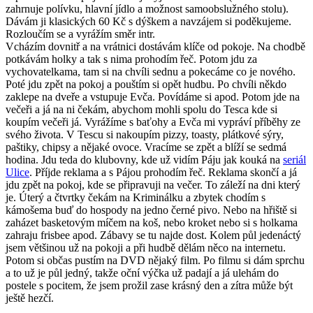
zahrnuje polívku, hlavní jídlo a možnost samoobslužného stolu).
Dávám ji klasických 60 Kč s dýškem a navzájem si poděkujeme.
Rozloučím se a vyrážím směr intr.
Vcházím dovnitř a na vrátnici dostávám klíče od pokoje. Na chodbě
potkávám holky a tak s nima prohodím řeč. Potom jdu za
vychovatelkama, tam si na chvíli sednu a pokecáme co je nového.
Poté jdu zpět na pokoj a pouštím si opět hudbu. Po chvíli někdo
zaklepe na dveře a vstupuje Evča. Povídáme si apod. Potom jde na
večeři a já na ni čekám, abychom mohli spolu do Tesca kde si
koupím večeři já. Vyrážíme s baťohy a Evča mi vypráví příběhy ze
svého života. V Tescu si nakoupím pizzy, toasty, plátkové sýry,
paštiky, chipsy a nějaké ovoce. Vracíme se zpět a blíží se sedmá
hodina. Jdu teda do klubovny, kde už vidím Páju jak kouká na
seriál
Ulice
. Příjde reklama a s Pájou prohodím řeč. Reklama skončí a já
jdu zpět na pokoj, kde se připravuji na večer. To záleží na dni který
je. Úterý a čtvrtky čekám na Kriminálku a zbytek chodím s
kámošema buď do hospody na jedno černé pivo. Nebo na hřiště si
zaházet basketovým míčem na koš, nebo kroket nebo si s holkama
zahraju frisbee apod. Zábavy se tu najde dost. Kolem půl jedenáctý
jsem většinou už na pokoji a při hudbě dělám něco na internetu.
Potom si občas pustím na DVD nějaký film. Po filmu si dám sprchu
a to už je půl jedný, takže oční výčka už padají a já ulehám do
postele s pocitem, že jsem prožil zase krásný den a zítra může být
ještě hezčí.