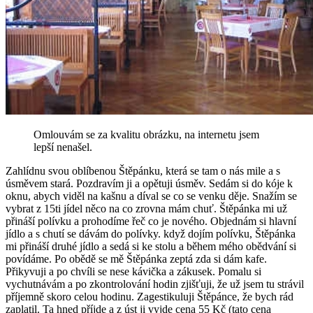
Omlouvám se za kvalitu obrázku, na internetu jsem
lepší nenašel.
Zahlídnu svou oblíbenou Štěpánku, která se tam o nás mile a s
úsměvem stará. Pozdravím ji a opětuji úsměv. Sedám si do kóje k
oknu, abych viděl na kašnu a díval se co se venku děje. Snažím se
vybrat z 15ti jídel něco na co zrovna mám chuť. Štěpánka mi už
přináší polívku a prohodíme řeč co je nového. Objednám si hlavní
jídlo a s chutí se dávám do polívky. když dojím polívku, Štěpánka
mi přináší druhé jídlo a sedá si ke stolu a během mého obědvání si
povídáme. Po obědě se mě Štěpánka zeptá zda si dám kafe.
Přikyvuji a po chvíli se nese kávička a zákusek. Pomalu si
vychutnávám a po zkontrolování hodin zjišťuji, že už jsem tu strávil
příjemně skoro celou hodinu. Zagestikuluji Štěpánce, že bych rád
zaplatil. Ta hned příjde a z úst ji vyjde cena 55 Kč (tato cena