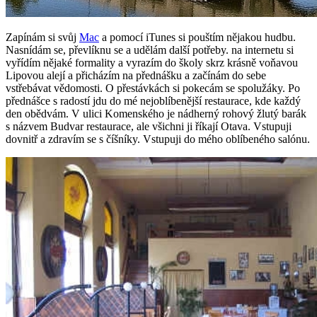
Zapínám si svůj
Mac
a pomocí iTunes si pouštím nějakou hudbu.
Nasnídám se, převlíknu se a udělám další potřeby. na internetu si
vyřídím nějaké formality a vyrazím do školy skrz krásně voňavou
Lipovou alejí a přicházím na přednášku a začínám do sebe
vstřebávat vědomosti. O přestávkách si pokecám se spolužáky. Po
přednášce s radostí jdu do mé nejoblíbenější restaurace, kde každý
den obědvám. V ulici Komenského je nádherný rohový žlutý barák
s názvem Budvar restaurace, ale všichni ji říkají Otava. Vstupuji
dovnitř a zdravím se s číšníky. Vstupuji do mého oblíbeného salónu.