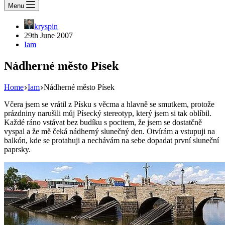
Menu
kryspin
29th June 2007
Iam
Nádherné město Písek
Home
Iam
Nádherné město Písek
Včera jsem se vrátil z Písku s věcma a hlavně se smutkem, protože
prázdniny narušili můj Písecký stereotyp, který jsem si tak oblíbil.
Každé ráno vstávat bez budíku s pocitem, že jsem se dostatčně
vyspal a že mě čeká nádherný slunečný den. Otvírám a vstupuji na
balkón, kde se protahuji a nechávám na sebe dopadat první sluneční
paprsky.