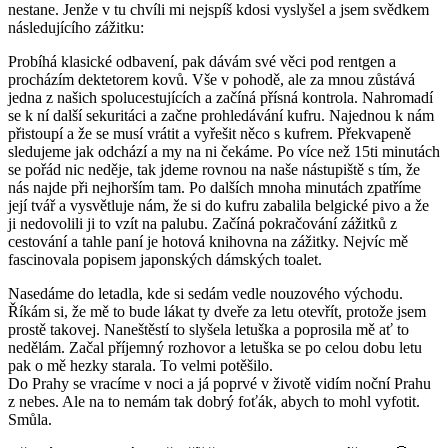
nestane. Jenže v tu chvíli mi nejspíš kdosi vyslyšel a jsem svědkem
následujícího zážitku:
Probíhá klasické odbavení, pak dávám své věci pod rentgen a
procházím dektetorem kovů. Vše v pohodě, ale za mnou zůstává
jedna z našich spolucestujících a začíná přísná kontrola. Nahromadí
se k ní další sekuritáci a začne prohledávání kufru. Najednou k nám
přistoupí a že se musí vrátit a vyřešit něco s kufrem. Překvapeně
sledujeme jak odchází a my na ni čekáme. Po více než 15ti minutách
se pořád nic neděje, tak jdeme rovnou na naše nástupiště s tím, že
nás najde při nejhorším tam. Po dalších mnoha minutách zpatříme
její tvář a vysvětluje nám, že si do kufru zabalila belgické pivo a že
ji nedovolili ji to vzít na palubu. Začíná pokračování zážitků z
cestování a tahle paní je hotová knihovna na zážitky. Nejvíc mě
fascinovala popisem japonských dámských toalet.
Nasedáme do letadla, kde si sedám vedle nouzového východu.
Říkám si, že mě to bude lákat ty dveře za letu otevřít, protože jsem
prostě takovej. Naneštěstí to slyšela letuška a poprosila mě ať to
nedělám. Začal příjemný rozhovor a letuška se po celou dobu letu
pak o mě hezky starala. To velmi potěšilo.
Do Prahy se vracíme v noci a já poprvé v životě vidím noční Prahu
z nebes. Ale na to nemám tak dobrý foťák, abych to mohl vyfotit.
Smůla.