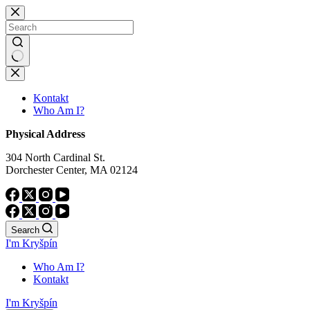
Skip
to
content
No
results
Kontakt
Who Am I?
Physical Address
304 North Cardinal St.
Dorchester Center, MA 02124
Search
I'm Kryšpín
Who Am I?
Kontakt
I'm Kryšpín