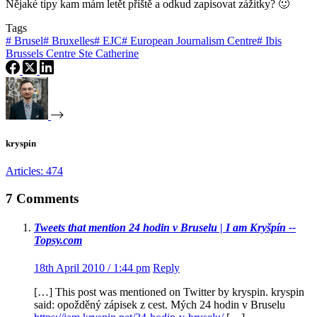
Nějaké tipy kam mám letět příště a odkud zapisovat zážitky? 🙂
Tags
#
Brusel
#
Bruxelles
#
EJC
#
European Journalism Centre
#
Ibis
Brussels Centre Ste Catherine
kryspin
Articles: 474
7 Comments
Tweets that mention 24 hodin v Bruselu | I am Kryšpín --
Topsy.com
18th April 2010 / 1:44 pm
Reply
[…] This post was mentioned on Twitter by kryspin. kryspin
said: opožděný zápisek z cest. Mých 24 hodin v Bruselu