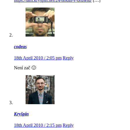
https://iam.kryspin.net/24-hodin-v-bruselu/
[…]
codeas
18th April 2010 / 2:05 pm
Reply
Není zač 🙂
Kryšpín
18th April 2010 / 2:15 pm
Reply