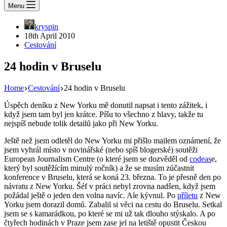
Menu
kryspin
18th April 2010
Cestování
24 hodin v Bruselu
Home
Cestování
24 hodin v Bruselu
Úspěch deníku z New Yorku mě donutil napsat i tento zážitek, i
když jsem tam byl jen krátce. Píšu to všechno z hlavy, takže tu
nejspíš nebude tolik detailů jako při New Yorku.
Ještě než jsem odletěl do New Yorku mi přišlo mailem oznámení, že
jsem vyhrál místo v novinářské (nebo spíš blogerské) soutěži
European Journalism Centre (o které jsem se dozvěděl od
codeas
e,
který byl soutěžícím minulý ročník) a že se musím zúčastnit
konference v Bruselu, která se koná 23. března. To je přesně den po
návratu z New Yorku. Šéf v práci nebyl zrovna nadšen, když jsem
požádal ještě o jeden den volna navíc. Ale kývnul. Po
příletu
z New
Yorku jsem dorazil domů. Zabalil si věci na cestu do Bruselu. Setkal
jsem se s kamarádkou, po které se mi už tak dlouho stýskalo. A po
čtyřech hodinách v Praze jsem zase jel na letiště opustit Českou