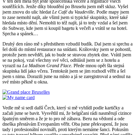
V ten den měla být ještě společenská večeře a registrace všech
soutěžících. Jenže díky bloudění po Bruselu jsem měl skluz. Vyšel
jsem znovu do ulic hledat
Le Café du Vaudeville
. Podle mapy jsem
to zase nemohl najít, ale všiml jsem si typické skupinky, které také
hledala místo dění. Nemohli to též najít, já to tedy vzdal a šel jsem
do Subway, kde jsem si koupil bagetu k večeři a vrátil se na hotel.
Sprcha a spánek…
Druhý den ráno mě s předstihem vzbudil budík. Dal jsem si sprchu a
šel dolů do místní restaurace na snídani. Královsky jsem se pohostil,
protože jsem nevěděl, jak to bude se stravou zbytek dne. Vrátil jsem
se na pokoj, vzal všechny své věci, odhlásil jsem se z hotelu a
vyrazil na
La Madison Grand Place
. Přede mnou opět šla stejná
skupinka lidí jako včera. Tentokrát jsem se jim rozhodl věřit a šel
jsem s nima. Dorazili jsme na místo a já se zaregistroval a sednul na
své místo pěkně u okna.
Vedle mě si sedl další Čech, který si mě vyhlídl podle kartičky a
začali jsme se bavit. Vysvětlil mi, že belgičani rádi nasměrují cizince
špatným směrem a že je to pro ně zábava. Beru na vědomí a ode
dneška přestávám Evropanům věřit. Oba jsme překvapení, že jsou
tady i profesionální novináři, proti kterým nemáme šanci. Pokusím
se toto tvrzení během soutěže samozřejmě vyvrátit. Před námi seděla