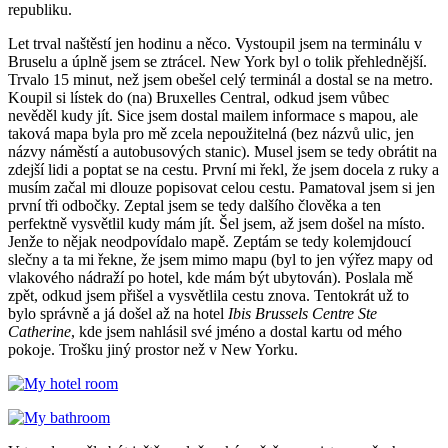
republiku.
Let trval naštěstí jen hodinu a něco. Vystoupil jsem na terminálu v
Bruselu a úplně jsem se ztrácel. New York byl o tolik přehlednější.
Trvalo 15 minut, než jsem obešel celý terminál a dostal se na metro.
Koupil si lístek do (na) Bruxelles Central, odkud jsem vůbec
nevěděl kudy jít. Sice jsem dostal mailem informace s mapou, ale
taková mapa byla pro mě zcela nepoužitelná (bez názvů ulic, jen
názvy náměstí a autobusových stanic). Musel jsem se tedy obrátit na
zdejší lidi a poptat se na cestu. První mi řekl, že jsem docela z ruky a
musím začal mi dlouze popisovat celou cestu. Pamatoval jsem si jen
první tři odbočky. Zeptal jsem se tedy dalšího člověka a ten
perfektně vysvětlil kudy mám jít. Šel jsem, až jsem došel na místo.
Jenže to nějak neodpovídalo mapě. Zeptám se tedy kolemjdoucí
slečny a ta mi řekne, že jsem mimo mapu (byl to jen výřez mapy od
vlakového nádraží po hotel, kde mám být ubytován). Poslala mě
zpět, odkud jsem přišel a vysvětlila cestu znova. Tentokrát už to
bylo správně a já došel až na hotel
Ibis Brussels Centre Ste
Catherine
, kde jsem nahlásil své jméno a dostal kartu od mého
pokoje. Trošku jiný prostor než v New Yorku.