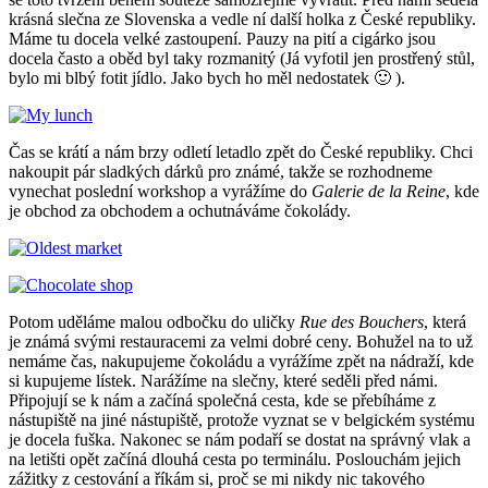
krásná slečna ze Slovenska a vedle ní další holka z České republiky.
Máme tu docela velké zastoupení. Pauzy na pití a cigárko jsou
docela často a oběd byl taky rozmanitý (Já vyfotil jen prostřený stůl,
bylo mi blbý fotit jídlo. Jako bych ho měl nedostatek 🙂 ).
Čas se krátí a nám brzy odletí letadlo zpět do České republiky. Chci
nakoupit pár sladkých dárků pro známé, takže se rozhodneme
vynechat poslední workshop a vyrážíme do
Galerie de la Reine
, kde
je obchod za obchodem a ochutnáváme čokolády.
Potom uděláme malou odbočku do uličky
Rue des Bouchers
, která
je známá svými restauracemi za velmi dobré ceny. Bohužel na to už
nemáme čas, nakupujeme čokoládu a vyrážíme zpět na nádraží, kde
si kupujeme lístek. Narážíme na slečny, které seděli před námi.
Připojují se k nám a začíná společná cesta, kde se přebíháme z
nástupiště na jiné nástupiště, protože vyznat se v belgickém systému
je docela fuška. Nakonec se nám podaří se dostat na správný vlak a
na letišti opět začíná dlouhá cesta po terminálu. Poslouchám jejich
zážitky z cestování a říkám si, proč se mi nikdy nic takového