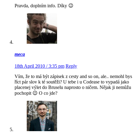
Pravda, doplním info. Díky 😉
meca
18th April 2010 / 3:35 pm
Reply
Vím, že to má být zápisek z cesty and so on, ale.. nemohl bys
říct pár slov k té soutěži? U tebe i u Codease to vypadá jako
placenej výlet do Bruselu naprosto o ničem. Nějak ji nemůžu
pochopit 😉 O co jde?