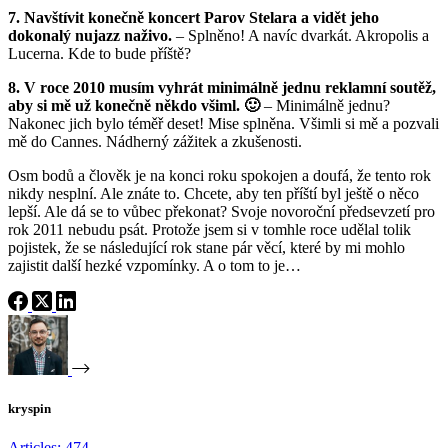
7. Navštívit konečně koncert Parov Stelara a vidět jeho
dokonalý nujazz naživo.
– Splněno! A navíc dvarkát. Akropolis a
Lucerna. Kde to bude příště?
8. V roce 2010 musím vyhrát minimálně jednu reklamní soutěž,
aby si mě už konečně někdo všiml. 🙂
– Minimálně jednu?
Nakonec jich bylo téměř deset! Mise splněna. Všimli si mě a pozvali
mě do Cannes. Nádherný zážitek a zkušenosti.
Osm bodů a člověk je na konci roku spokojen a doufá, že tento rok
nikdy nesplní. Ale znáte to. Chcete, aby ten příští byl ještě o něco
lepší. Ale dá se to vůbec překonat? Svoje novoroční předsevzetí pro
rok 2011 nebudu psát. Protože jsem si v tomhle roce udělal tolik
pojistek, že se následující rok stane pár věcí, které by mi mohlo
zajistit další hezké vzpomínky. A o tom to je…
kryspin
Articles: 474