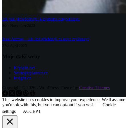
Jak psát přesvědčivěji: 4 tajemství copywritingu
30th November 2025
Isaac Asimov – Jak lidé přicházejí na nové myšlenky?
27th April 2025
Moje další weby
Kryspin.net
Strategicplanner.cz
Insight.cz
Copyright © 2026 - WordPress Theme by
Creative Themes
This website uses cookies to improve your experience. We'll assume
you're ok with this, but you can opt-out if you wish.
Cookie
settings
ACCEPT