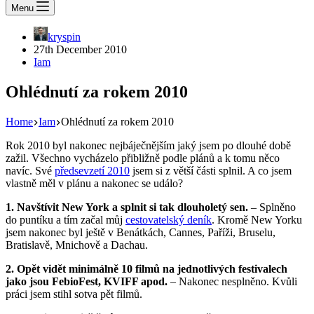
Menu
kryspin
27th December 2010
Iam
Ohlédnutí za rokem 2010
Home
Iam
Ohlédnutí za rokem 2010
Rok 2010 byl nakonec nejbáječnějším jaký jsem po dlouhé době
zažil. Všechno vycházelo přibližně podle plánů a k tomu něco
navíc. Své
předsevzetí 2010
jsem si z větší části splnil. A co jsem
vlastně měl v plánu a nakonec se událo?
1. Navštívit New York a splnit si tak dlouholetý sen.
– Splněno
do puntíku a tím začal můj
cestovatelský deník
. Kromě New Yorku
jsem nakonec byl ještě v Benátkách, Cannes, Paříži, Bruselu,
Bratislavě, Mnichově a Dachau.
2. Opět vidět minimálně 10 filmů na jednotlivých festivalech
jako jsou FebioFest, KVIFF apod.
– Nakonec nesplněno. Kvůli
práci jsem stihl sotva pět filmů.