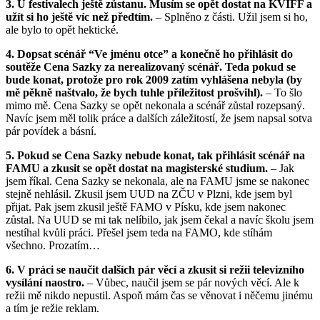
3. U festivalech ještě zůstanu. Musím se opět dostat na KVIFF a
užít si ho ještě víc než předtím.
– Splněno z části. Užil jsem si ho,
ale bylo to opět hektické.
4. Dopsat scénář “Ve jménu otce” a konečně ho přihlásit do
soutěže Cena Sazky za nerealizovaný scénář. Teda pokud se
bude konat, protože pro rok 2009 zatím vyhlášena nebyla (by
mě pěkně naštvalo, že bych tuhle příležitost prošvihl).
– To šlo
mimo mě. Cena Sazky se opět nekonala a scénář zůstal rozepsaný.
Navíc jsem měl tolik práce a dalších záležitostí, že jsem napsal sotva
pár povídek a básní.
5. Pokud se Cena Sazky nebude konat, tak přihlásit scénář na
FAMU a zkusit se opět dostat na magisterské studium.
– Jak
jsem říkal. Cena Sazky se nekonala, ale na FAMU jsme se nakonec
stejně nehlásil. Zkusil jsem UUD na ZČU v Plzni, kde jsem byl
přijat. Pak jsem zkusil ještě FAMO v Písku, kde jsem nakonec
zůstal. Na UUD se mi tak nelíbilo, jak jsem čekal a navíc školu jsem
nestíhal kvůli práci. Přešel jsem teda na FAMO, kde stíhám
všechno. Prozatím…
6. V práci se naučit dalších pár věcí a zkusit si režii televizního
vysílání naostro.
– Vůbec, naučil jsem se pár nových věcí. Ale k
režii mě nikdo nepustil. Aspoň mám čas se věnovat i něčemu jinému
a tím je režie reklam.