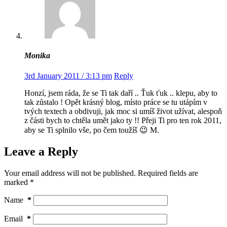
Monika
3rd January 2011 / 3:13 pm
Reply
Honzí, jsem ráda, že se Ti tak daří .. Ťuk ťuk .. klepu, aby to
tak zůstalo ! Opět krásný blog, místo práce se tu utápím v
tvých textech a obdivuji, jak moc si umíš život užívat, alespoň
z části bych to chtěla umět jako ty !! Přeji Ti pro ten rok 2011,
aby se Ti splnilo vše, po čem toužíš 😉 M.
Leave a Reply
Your email address will not be published.
Required fields are
marked
*
Name
*
Email
*