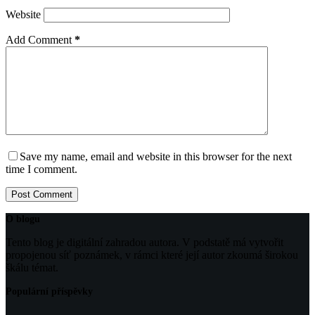
Website
Add Comment
*
Save my name, email and website in this browser for the next
time I comment.
Post Comment
O blogu
Tento blog je digitální zahradou autora. V podstatě má vytvořit
propojenou síť poznámek, v rámci které její autor zkoumá širokou
škálu témat.
Populární příspěvky