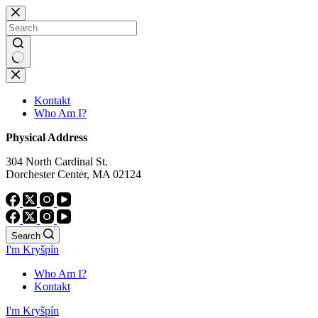
Skip
to
content
No
results
Kontakt
Who Am I?
Physical Address
304 North Cardinal St.
Dorchester Center, MA 02124
Search
I'm Kryšpín
Who Am I?
Kontakt
I'm Kryšpín