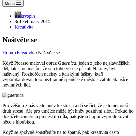
Menu
kryspin
3rd February 2015
Kreativita
Naštvěte se
Home
Kreativita
Naštvěte se
Když Picasso maloval obraz
Guernica
, jeden z jeho nejslavnějších
děl, tak si nemyslím, že si u toho vesele pískal. Nikoliv, byl
naštvaný. Rozhořčen nacisty a italskými fašisty, kteří
vybombardovali toto bezbranné španělské město a zabili tak tisíce
nevinných lidí.
Pro většinu z nás vede hněv ke stresu a dá se říct, že je to nejhorší
druh stresu. Ale pro umělce může být hněv pozitivní silou. Pokud ho
dokážete zaměřit a přenést do díla, pak jste schopni vyprodukovat
něco s hloubkou.
Když se správně soustředíte na to špatné, pak kreativita často