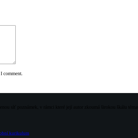
e I comment.
jenou síť poznámek, v rámci které její autor zkoumá širokou škálu téma
sobní kurikulum