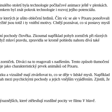
nulého století byla technologie počítačové animace ještě v plenkách.
kem byl znát pokrok technologie i rozvoj jejího potenciálu.
 ze kterých je ušito oblečení hrdinů. Čím víc se ale v Pixaru ponořovali
é jsou totiž i ty vnitřní motivy. Chtějí poznávat, co si postavy myslí
evní pochody člověka. Zkoumal například pohyb zorniček při různých
Když mluví pravdu, zpravidla se kromě pohledu nahoru dívá také
 zorniček. Diváci na to reagovali s nadšením. Tento způsob tlumočení
e jako charakteristický prvek animáků od Pixaru.
zku a vizuálně mají ztvárňovat to, co se děje v lidské mysli. Například
tah mezi psychickými pochody a jejich vnějším vyjádřením. Zjistili, že
výraznějších, které ztělesňují rozdílné pocity ve filmu
V hlavě
.