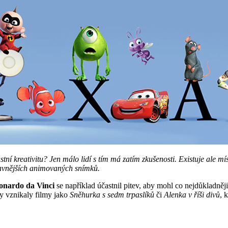
ní kreativitu? Jen málo lidí s tím má zatím zkušenosti. Existuje ale mí
jslavnějších animovaných snímků.
onardo da Vinci
se například účastnil pitev, aby mohl co nejdůkladněj
kdy vznikaly filmy jako
Sněhurka s sedm trpaslíků
či
Alenka v říši divů
, 