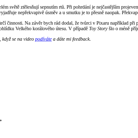
ém světě ztělesňují sepnutím rtů. Při pohrdání je nejčastějším projeve
 vyjadřuje nepřekvapivě úsměv a u smutku je to přesně naopak. Překvape
čí činnosti. Na závěr bych rád dodal, že tvůrci v Pixaru například při 
rohlídku Velkého korálového útesu. V případě
Toy Story
šlo o méně příje
, když se na video
podíváte
a dáte mi feedback.
*