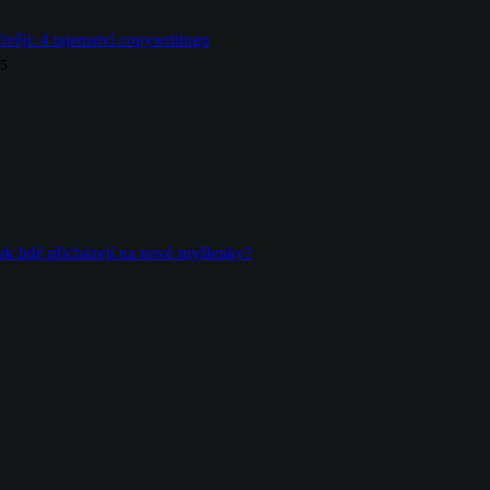
ivěji: 4 tajemství copywritingu
25
ak lidé přicházejí na nové myšlenky?