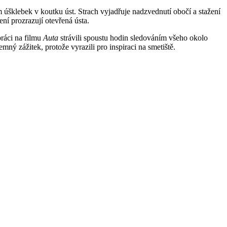
m úšklebek v koutku úst. Strach vyjadřuje nadzvednutí obočí a stažení
ní prozrazují otevřená ústa.
práci na filmu
Auta
strávili spoustu hodin sledováním všeho okolo
mný zážitek, protože vyrazili pro inspiraci na smetiště.