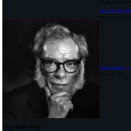
9th December 2025
Jak psát přesvědč
30th November 20
Isaac Asimov – J
27th April 2025
Moje další weby