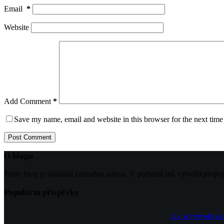
Email
*
Website
Add Comment
*
Save my name, email and website in this browser for the next tim
Post Comment
O blogu
Tento blog je digitální zahradou autora. V podstatě má vytvořit propo
Populární příspěvky
Jak si vytvořit o