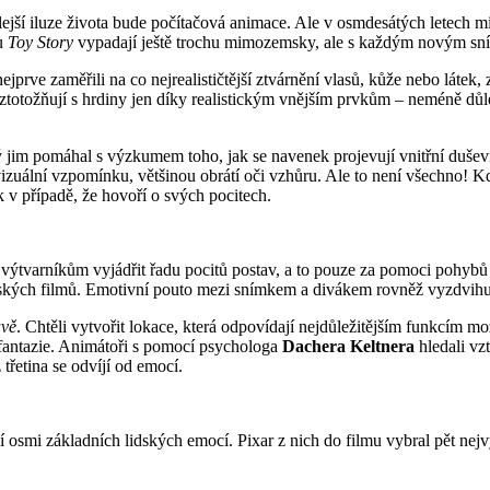
ejší iluze života bude počítačová animace. Ale v osmdesátých letech mi
mu
Toy Story
vypadají ještě trochu mimozemsky, ale s každým novým sním
ejprve zaměřili na co nejrealističtější ztvárnění vlasů, kůže nebo látek,
totožňují s hrdiny jen díky realistickým vnějším prvkům – neméně důležit
rý jim pomáhal s výzkumem toho, jak se navenek projevují vnitřní duš
vizuální vzpomínku, většinou obrátí oči vzhůru. Ale to není všechno! 
 v případě, že hovoří o svých pocitech.
 výtvarníkům vyjádřit řadu pocitů postav, a to pouze za pomoci pohybů
ských filmů. Emotivní pouto mezi snímkem a divákem rovněž vyzdvihuj
avě
. Chtěli vytvořit lokace, která odpovídají nejdůležitějším funkcím mo
 fantazie. Animátoři s pomocí psychologa
Dachera Keltnera
hledali vz
třetina se odvíjí od emocí.
orií osmi základních lidských emocí. Pixar z nich do filmu vybral pět nej