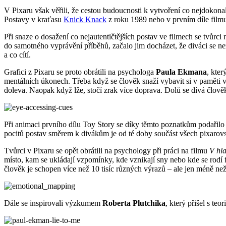
V Pixaru však věřili, že cestou budoucnosti k vytvoření co nejdokonal
Postavy v kraťasu
Knick Knack
z roku 1989 nebo v prvním díle fil
Při snaze o dosažení co nejautentičtějších postav ve filmech se tvůrci n
do samotného vyprávění příběhů, začalo jim docházet, že diváci se nez
a co cítí.
Grafici z Pixaru se proto obrátili na psychologa
Paula Ekmana
, kte
mentálních úkonech. Třeba když se člověk snaží vybavit si v paměti 
doleva. Naopak když lže, stočí zrak více doprava. Dolů se dívá člověk
Při animaci prvního dílu Toy Story se díky těmto poznatkům podařilo
pocitů postav směrem k divákům je od té doby součást všech pixarov
Tvůrci v Pixaru se opět obrátili na psychology při práci na filmu
V hl
místo, kam se ukládají vzpomínky, kde vznikají sny nebo kde se rodí
člověk je schopen více než 10 tisíc různých výrazů – ale jen méně než 
Dále se inspirovali výzkumem
Roberta Plutchika
, který přišel s te