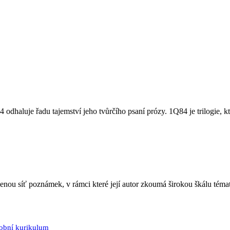
odhaluje řadu tajemství jeho tvůrčího psaní prózy. 1Q84 je trilogie, k
jenou síť poznámek, v rámci které její autor zkoumá širokou škálu téma
sobní kurikulum