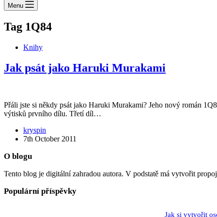
Menu
Tag
1Q84
Knihy
Jak psát jako Haruki Murakami
Přáli jste si někdy psát jako Haruki Murakami? Jeho nový román 1Q84 
výtisků prvního dílu. Třetí díl…
kryspin
7th October 2011
O blogu
Tento blog je digitální zahradou autora. V podstatě má vytvořit propo
Populární příspěvky
Jak si vytvořit o