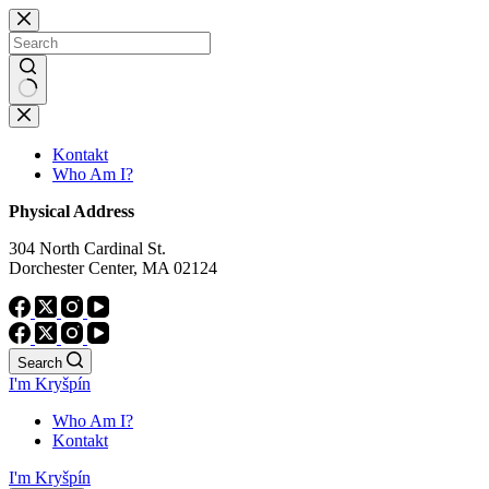
Skip
to
content
No
results
Kontakt
Who Am I?
Physical Address
304 North Cardinal St.
Dorchester Center, MA 02124
Search
I'm Kryšpín
Who Am I?
Kontakt
I'm Kryšpín