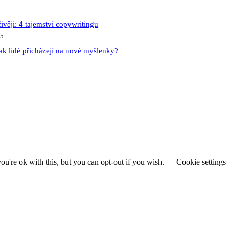
ivěji: 4 tajemství copywritingu
25
ak lidé přicházejí na nové myšlenky?
u're ok with this, but you can opt-out if you wish.
Cookie settings