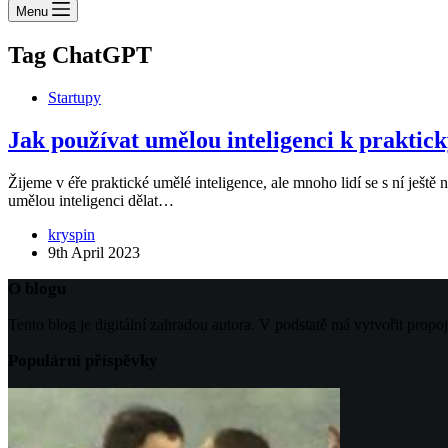
Menu
Tag
ChatGPT
Startupy
Jak používat umělou inteligenci k prakti
Žijeme v éře praktické umělé inteligence, ale mnoho lidí se s ní ještě 
umělou inteligenci dělat…
kryspin
9th April 2023
O blogu
Tento blog je digitální zahradou autora. V podstatě má vytvořit propo
Populární příspěvky