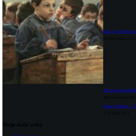
Jak si vytvořit o
9th December 2025
Jak psát přesvědč
30th November 20
Isaac Asimov – J
27th April 2025
Moje další weby