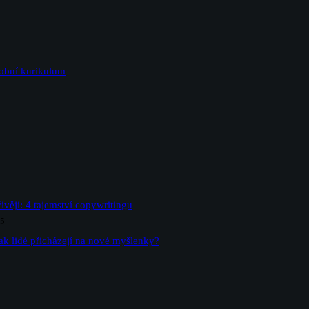
sobní kurikulum
ivěji: 4 tajemství copywritingu
25
ak lidé přicházejí na nové myšlenky?