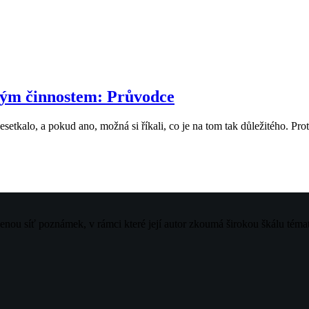
ckým činnostem: Průvodce
nesetkalo, a pokud ano, možná si říkali, co je na tom tak důležitého. Pr
jenou síť poznámek, v rámci které její autor zkoumá širokou škálu téma