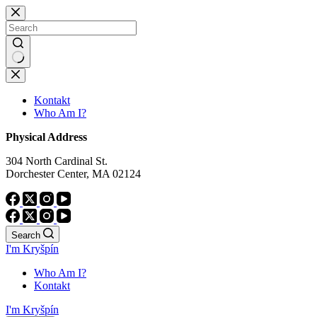
Skip
to
content
No
results
Kontakt
Who Am I?
Physical Address
304 North Cardinal St.
Dorchester Center, MA 02124
Search
I'm Kryšpín
Who Am I?
Kontakt
I'm Kryšpín