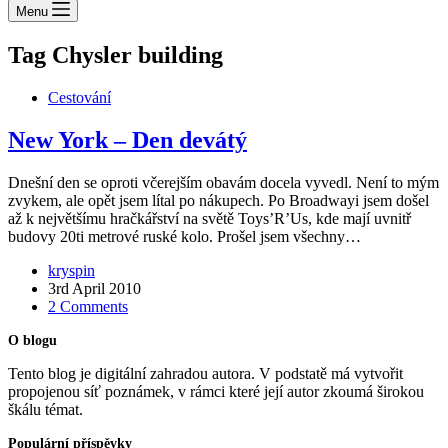
Menu
Tag
Chysler building
Cestování
New York – Den devátý
Dnešní den se oproti včerejším obavám docela vyvedl. Není to mým
zvykem, ale opět jsem lítal po nákupech. Po Broadwayi jsem došel
až k největšímu hračkářství na světě Toys’R’Us, kde mají uvnitř
budovy 20ti metrové ruské kolo. Prošel jsem všechny…
kryspin
3rd April 2010
2 Comments
O blogu
Tento blog je digitální zahradou autora. V podstatě má vytvořit
propojenou síť poznámek, v rámci které její autor zkoumá širokou
škálu témat.
Populární příspěvky