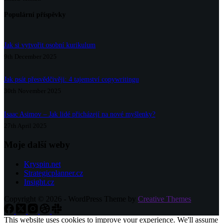
Populární příspěvky
Jak si vytvořit osobní kurikulum
9th December 2025
Jak psát přesvědčivěji: 4 tajemství copywritingu
30th November 2025
Isaac Asimov – Jak lidé přicházejí na nové myšlenky?
27th April 2025
Moje další weby
Kryspin.net
Strategicplanner.cz
Insight.cz
Copyright © 2026 - WordPress Theme by
Creative Themes
This website uses cookies to improve your experience. We'll assume