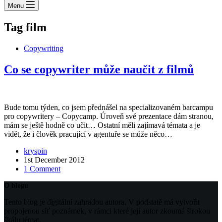
Menu
Tag
film
Copywriting
Co se copywriter může naučit z filmů
Bude tomu týden, co jsem přednášel na specializovaném barcampu
pro copywritery – Copycamp. Úroveň své prezentace dám stranou,
mám se ještě hodně co učit… Ostatní měli zajímavá témata a je
vidět, že i člověk pracující v agentuře se může něco…
kryspin
1st December 2012
1 Comment
O blogu
Tento blog je digitální zahradou autora. V podstatě má vytvořit
propojenou síť poznámek, v rámci které její autor zkoumá širokou
škálu témat.