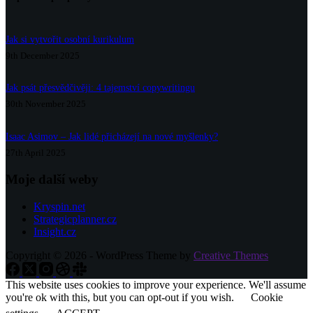
Jak si vytvořit osobní kurikulum
9th December 2025
Jak psát přesvědčivěji: 4 tajemství copywritingu
30th November 2025
Isaac Asimov – Jak lidé přicházejí na nové myšlenky?
27th April 2025
Moje další weby
Kryspin.net
Strategicplanner.cz
Insight.cz
Copyright © 2026 - WordPress Theme by
Creative Themes
This website uses cookies to improve your experience. We'll assume
you're ok with this, but you can opt-out if you wish.
Cookie