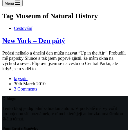
Menu
Tag
Museum of Natural History
Cestování
New York – Den pátý
Počasí nelhalo a dnešní den můžu nazvat “Up in the Air”. Probudili
mě paprsky Slunce a tak jsem poprvé zjistil, že mám okna na
východ a sever. Připravil jsem se na cestu do Central Parku, ale
když jsem viděl to…
kryspin
30th March 2010
3 Comments
O blogu
Tento blog je digitální zahradou autora. V podstatě má vytvořit
propojenou síť poznámek, v rámci které její autor zkoumá širokou
škálu témat.
Populární příspěvky