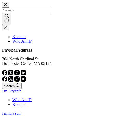
Skip
to
content
No
results
Kontakt
Who Am I?
Physical Address
304 North Cardinal St.
Dorchester Center, MA 02124
Search
I'm Kryšpín
Who Am I?
Kontakt
I'm Kryšpín