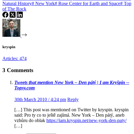
Natural History
#
New York
#
Rose Center for Earth and Space
#
Top
of The Rock
kryspin
Articles: 474
3 Comments
Tweets that mention New York – Den pátý | I am Kryšpín --
Topsy.com
30th March 2010 / 4:24 pm
Reply
[…] This post was mentioned on Twitter by kryspin. kryspin
said: Pro ty co to ještě zajímá. New York – Den pátý, aneb
vzhůru do oblak
https://iam.kryspin.net/new-york-den-paty/
[…]