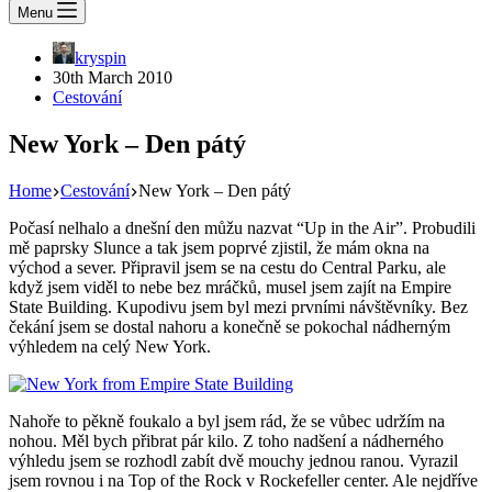
Menu
kryspin
30th March 2010
Cestování
New York – Den pátý
Home
Cestování
New York – Den pátý
Počasí nelhalo a dnešní den můžu nazvat “Up in the Air”. Probudili
mě paprsky Slunce a tak jsem poprvé zjistil, že mám okna na
východ a sever. Připravil jsem se na cestu do Central Parku, ale
když jsem viděl to nebe bez mráčků, musel jsem zajít na Empire
State Building. Kupodivu jsem byl mezi prvními návštěvníky. Bez
čekání jsem se dostal nahoru a konečně se pokochal nádherným
výhledem na celý New York.
Nahoře to pěkně foukalo a byl jsem rád, že se vůbec udržím na
nohou. Měl bych přibrat pár kilo. Z toho nadšení a nádherného
výhledu jsem se rozhodl zabít dvě mouchy jednou ranou. Vyrazil
jsem rovnou i na Top of the Rock v Rockefeller center. Ale nejdříve