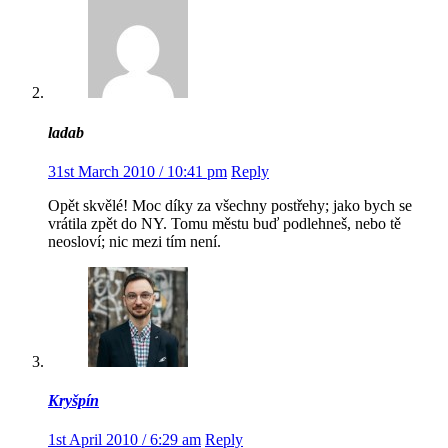
ladab
31st March 2010 / 10:41 pm
Reply
Opět skvělé! Moc díky za všechny postřehy; jako bych se
vrátila zpět do NY. Tomu městu buď podlehneš, nebo tě
neosloví; nic mezi tím není.
Kryšpín
1st April 2010 / 6:29 am
Reply