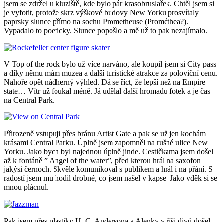
jsem se zdržel u kluziště, kde bylo pár krasobruslařek. Chtěl jsem si
je vyfotit, protože skrz výškové budovy New Yorku prosvítaly
paprsky slunce přímo na sochu Prometheuse (Prométhea?).
Vypadalo to poeticky. Slunce popošlo a mě už to pak nezajímalo.
V Top of the rock bylo už více narváno, ale koupil jsem si City pass
a díky němu mám muzea a další turistické atrakce za poloviční cenu.
Nahoře opět nádherný výhled. Dá se říct, že lepší než na Empire
state… Vítr už foukal méně. Já udělal další hromadu fotek a je čas
na Central Park.
Přirozeně vstupuji přes bránu Artist Gate a pak se už jen kochám
krásami Central Parku. Úplně jsem zapomněl na rušné ulice New
Yorku. Jako bych byl najednou úplně jinde. Cestičkama jsem došel
až k fontáně ” Angel of the water”, před kterou hrál na saxofon
jakýsi černoch. Skvěle komunikoval s publikem a hrál i na přání. S
radostí jsem mu hodil drobné, co jsem našel v kapse. Jako vděk si se
mnou plácnul.
Pak jsem přes plastiky H. C. Andersona a Alenky v říši divů došel