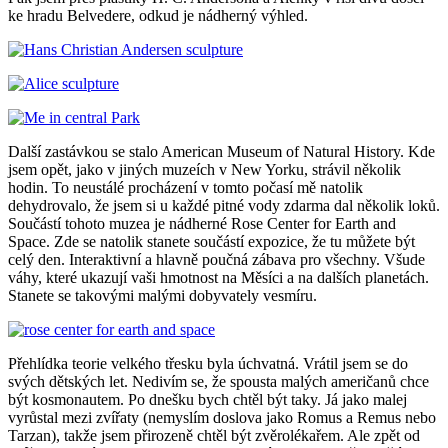
ke hradu Belvedere, odkud je nádherný výhled.
Další zastávkou se stalo American Museum of Natural History. Kde
jsem opět, jako v jiných muzeích v New Yorku, strávil několik
hodin. To neustálé procházení v tomto počasí mě natolik
dehydrovalo, že jsem si u každé pitné vody zdarma dal několik loků.
Součástí tohoto muzea je nádherné Rose Center for Earth and
Space. Zde se natolik stanete součástí expozice, že tu můžete být
celý den. Interaktivní a hlavně poučná zábava pro všechny. Všude
váhy, které ukazují vaši hmotnost na Měsíci a na dalších planetách.
Stanete se takovými malými dobyvately vesmíru.
Přehlídka teorie velkého třesku byla úchvatná. Vrátil jsem se do
svých dětských let. Nedivím se, že spousta malých američanů chce
být kosmonautem. Po dnešku bych chtěl být taky. Já jako malej
vyrůstal mezi zvířaty (nemyslím doslova jako Romus a Remus nebo
Tarzan), takže jsem přirozeně chtěl být zvěrolékařem. Ale zpět od