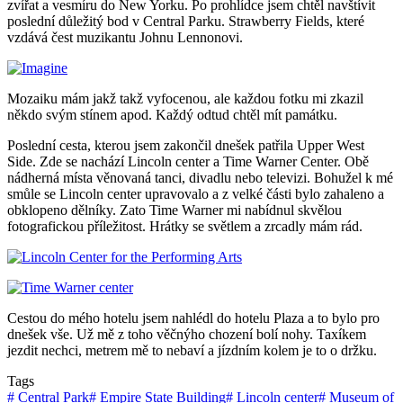
zvířat a vesmíru do New Yorku. Po prohlídce jsem chtěl navštívit
poslední důležitý bod v Central Parku. Strawberry Fields, které
vzdává čest muzikantu Johnu Lennonovi.
Mozaiku mám jakž takž vyfocenou, ale každou fotku mi zkazil
někdo svým stínem apod. Každý odtud chtěl mít památku.
Poslední cesta, kterou jsem zakončil dnešek patřila Upper West
Side. Zde se nachází Lincoln center a Time Warner Center. Obě
nádherná místa věnovaná tanci, divadlu nebo televizi. Bohužel k mé
smůle se Lincoln center upravovalo a z velké části bylo zahaleno a
obklopeno dělníky. Zato Time Warner mi nabídnul skvělou
fotografickou příležitost. Hrátky se světlem a zrcadly mám rád.
Cestou do mého hotelu jsem nahlédl do hotelu Plaza a to bylo pro
dnešek vše. Už mě z toho věčnýho chození bolí nohy. Taxíkem
jezdit nechci, metrem mě to nebaví a jízdním kolem je to o držku.
Tags
#
Central Park
#
Empire State Building
#
Lincoln center
#
Museum of