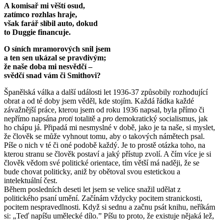
A komisař mi věští osud,
zatímco rozhlas hraje,
však farář slíbil auto, dokud
to Duggie financuje.
O síních mramorových snil jsem
a ten sen ukázal se pravdivým;
že naše doba mi nesvědčí –
svědčí snad vám či Smithovi?
Španělská válka a další události let 1936-37 způsobily rozhodující
obrat a od té doby jsem věděl, kde stojím. Každá řádka každé
závažnější práce, kterou jsem od roku 1936 napsal, byla přímo či
nepřímo napsána
proti
totalitě a
pro
demokratický socialismus, jak
ho chápu já. Připadá mi nesmyslné v době, jako je ta naše, si myslet,
že člověk se může vyhnout tomu, aby o takových námětech psal.
Píše o nich v té či oné podobě každý. Je to prostě otázka toho, na
kterou stranu se člověk postaví a jaký přístup zvolí. A čím více je si
člověk vědom své politické orientace, tím větší má naději, že se
bude chovat politicky, aniž by obětoval svou estetickou a
intelektuální čest.
Během posledních deseti let jsem se velice snažil udělat z
politického psaní umění. Začínám vždycky pocitem stranickosti,
pocitem nespravedlnosti. Když si sednu a začnu psát knihu, neříkám
si: „Teď napíšu umělecké dílo.” Píšu to proto, že existuje nějaká lež,