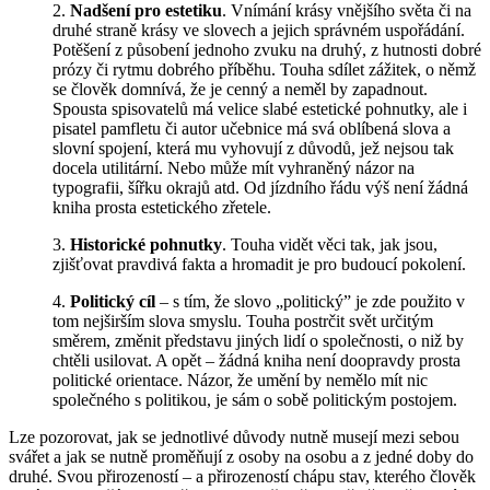
2.
Nadšení pro estetiku
. Vnímání krásy vnějšího světa či na
druhé straně krásy ve slovech a jejich správném uspořádání.
Potěšení z působení jednoho zvuku na druhý, z hutnosti dobré
prózy či rytmu dobrého příběhu. Touha sdílet zážitek, o němž
se člověk domnívá, že je cenný a neměl by zapadnout.
Spousta spisovatelů má velice slabé estetické pohnutky, ale i
pisatel pamfletu či autor učebnice má svá oblíbená slova a
slovní spojení, která mu vyhovují z důvodů, jež nejsou tak
docela utilitární. Nebo může mít vyhraněný názor na
typografii, šířku okrajů atd. Od jízdního řádu výš není žádná
kniha prosta estetického zřetele.
3.
Historické pohnutky
. Touha vidět věci tak, jak jsou,
zjišťovat pravdivá fakta a hromadit je pro budoucí pokolení.
4.
Politický cíl
– s tím, že slovo „politický” je zde použito v
tom nejširším slova smyslu. Touha postrčit svět určitým
směrem, změnit představu jiných lidí o společnosti, o niž by
chtěli usilovat. A opět – žádná kniha není doopravdy prosta
politické orientace. Názor, že umění by nemělo mít nic
společného s politikou, je sám o sobě politickým postojem.
Lze pozorovat, jak se jednotlivé důvody nutně musejí mezi sebou
svářet a jak se nutně proměňují z osoby na osobu a z jedné doby do
druhé. Svou přirozeností – a přirozeností chápu stav, kterého člověk