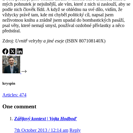
mých pohnutek je nejsilnější, ale vím, které z nich si zaslouží, aby se
podle nich člověk řídil. A když se ohlédnu na své dílo, vidím, že
vždycky právě tam, kde mi chyběl
politický
cíl, napsal jsem
neživotnou knihu a zrádně jsem upadal do bombastických pasáží,
psal věty, které nemají smysl, používal ozdobné přívlastky a něco
předstíral.
Zdroj:
Uvnitř velryby a jiné eseje
(ISBN 807108140X)
kryspin
Articles: 474
One comment
Zářijový kontext | Vojta Hodboď
7th October 2013 / 12:14 am
Reply