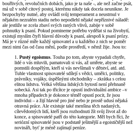
bouřlivých, revolučních dobách, jako je ta naše -, ale než začne psát,
má už v sobě citový postoj, kterému nikdy tak docela neunikne. Je
bezpochyby nutné, aby ovládl svůj temperament a neustrnul v
nějakém nezralém stadiu nebo nepodlehl nějaké nepříznivé náladě:
ale jestliže se zcela zbaví svých raných vlivů, zabije v sobě
pohnutky k psaní. Pokud pomineme potřebu vydělat si na živobytí,
existují myslím čtyři hlavní důvody k psaní, alespoň k psaní prózy.
Má je v různé míře každý spisovatel a u každého z nich se poměr
mezi nimi čas od času mění, podle prostředí, v němž žije. Jsou to:
1.
Pustý egoismus
. Touha po tom, abyste vypadali chytře,
lidé o vás mluvili, pamatovali si vás, až umřete, abyste se
pomstili dospělým, kteří si vás nevšímali v dětství, atd. atd.
Tuhle vlastnost spisovatelé sdílejí s vědci, umělci, politiky,
právníky, vojáky, úspěšnými obchodníky – zkrátka s celou
elitou lidstva. Velká většina lidských bytostí není přehnaně
sobecká. Asi tak po třicítce je opustí individuální ambice –v
mnoha případech je dokonce téměř opustí pocit, že jsou
individui – a žijí hlavně pro jiné nebo je prostě udusí nějaká
otravná práce. Ale existuje také menšina těch nadaných,
cílevědomých lidí, kteří jsou rozhodnuti žít svůj život až do
konce, a spisovatelé patří do této kategorie. Měl bych říci, že
seriózní spisovatelé jsou v podstatě ješitnější a egoističtější než
novináři, byť je méně zajímají peníze.