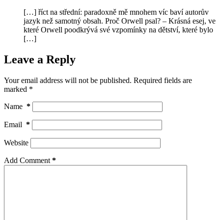
[…] říct na střední: paradoxně mě mnohem víc baví autorův
jazyk než samotný obsah. Proč Orwell psal? – Krásná esej, ve
které Orwell poodkrývá své vzpomínky na dětství, které bylo
[…]
Leave a Reply
Your email address will not be published.
Required fields are
marked
*
Name
*
Email
*
Website
Add Comment
*