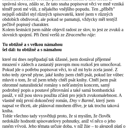
správná slova, zdálo se, že tato snaha popisovat věci ve mně vzniká
téměř proti mé vůli, z nějakého vnějšího popudu. Ten „příběh”
nejspíš odrážel styl různých spisovatelů, které jsem v různých
obdobích obdivoval, ale pokud se pamatuji, vždycky měl tentýž
pečlivě popisný charakter.
Kolem šestnácti jsem náhle objevil radost ze slov, to jest ze zvuků a
slovních spojení. Při čtení veršů ze
Ztraceného ráje
:
Tu obtížně a s velkou námahou
šel dál: tu obtížně a s námahou
které mi dnes nepřipadají tak úžasné, jsem dostával příjemné
mrazení v zádech a zastaralý pravopis mou rozkoš jen umocňoval.
Pokud jde o potřebu popisovat věci, to už mi bylo zcela jasné. Z
toho tedy zjevně plyne, jaké knihy jsem chtěl psát, pokud lze vůbec
mluvit o tom, že už jsem tehdy chtěl psát knihy. Chtěl jsem psát
ohromné naturalistické romány s nešťastným koncem, samý
podrobný popis a poutavé přirovnání a také samá bombastická
pasáž, v níž jsou slova použita zčásti pro jejich zvukomalebnost. A
vlastně můj první dokončený román,
Dny v Barmě
, který jsem
napsal ve třiceti, ale plánoval mnohem dříve, je tak trochu taková
kniha.
Tohle všechno tady vysvětluji proto, že si myslím, že člověk
nedokáže hodnotit spisovatelovy pohnutky, aniž ví něco o jeho
raném vývoji. Jeho témata určuje doba, v níž žije – to alespoň platí o