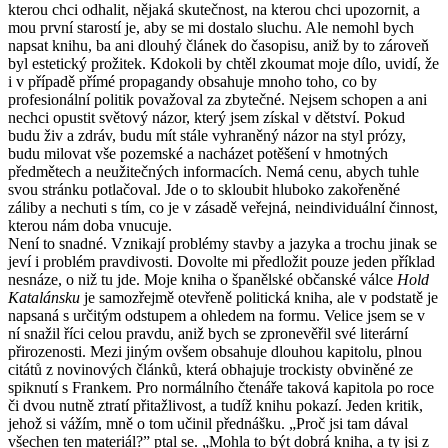
kterou chci odhalit, nějaká skutečnost, na kterou chci upozornit, a
mou první starostí je, aby se mi dostalo sluchu. Ale nemohl bych
napsat knihu, ba ani dlouhý článek do časopisu, aniž by to zároveň
byl estetický prožitek. Kdokoli by chtěl zkoumat moje dílo, uvidí, že
i v případě přímé propagandy obsahuje mnoho toho, co by
profesionální politik považoval za zbytečné. Nejsem schopen a ani
nechci opustit světový názor, který jsem získal v dětství. Pokud
budu živ a zdráv, budu mít stále vyhraněný názor na styl prózy,
budu milovat vše pozemské a nacházet potěšení v hmotných
předmětech a neužitečných informacích. Nemá cenu, abych tuhle
svou stránku potlačoval. Jde o to skloubit hluboko zakořeněné
záliby a nechuti s tím, co je v zásadě veřejná, neindividuální činnost,
kterou nám doba vnucuje.
Není to snadné. Vznikají problémy stavby a jazyka a trochu jinak se
jeví i problém pravdivosti. Dovolte mi předložit pouze jeden příklad
nesnáze, o niž tu jde. Moje kniha o španělské občanské válce
Hold
Katalánsku
je samozřejmě otevřeně politická kniha, ale v podstatě je
napsaná s určitým odstupem a ohledem na formu. Velice jsem se v
ní snažil říci celou pravdu, aniž bych se zpronevěřil své literární
přirozenosti. Mezi jiným ovšem obsahuje dlouhou kapitolu, plnou
citátů z novinových článků, která obhajuje trockisty obviněné ze
spiknutí s Frankem. Pro normálního čtenáře taková kapitola po roce
či dvou nutně ztratí přitažlivost, a tudíž knihu pokazí. Jeden kritik,
jehož si vážím, mně o tom učinil přednášku. „Proč jsi tam dával
všechen ten materiál?” ptal se. „Mohla to být dobrá kniha, a ty jsi z