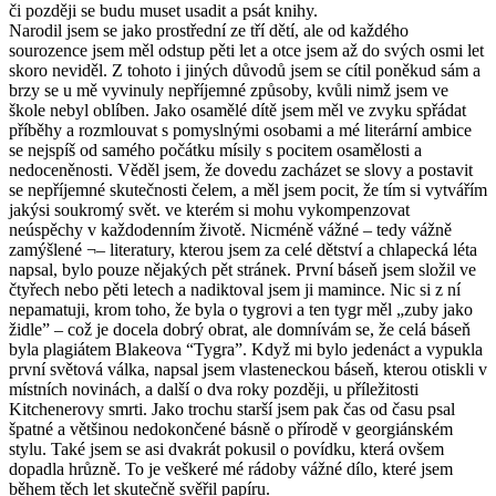
či později se budu muset usadit a psát knihy.
Narodil jsem se jako prostřední ze tří dětí, ale od každého
sourozence jsem měl odstup pěti let a otce jsem až do svých osmi let
skoro neviděl. Z tohoto i jiných důvodů jsem se cítil poněkud sám a
brzy se u mě vyvinuly nepříjemné způsoby, kvůli nimž jsem ve
škole nebyl oblíben. Jako osamělé dítě jsem měl ve zvyku spřádat
příběhy a rozmlouvat s pomyslnými osobami a mé literární ambice
se nejspíš od samého počátku mísily s pocitem osamělosti a
nedoceněnosti. Věděl jsem, že dovedu zacházet se slovy a postavit
se nepříjemné skutečnosti čelem, a měl jsem pocit, že tím si vytvářím
jakýsi soukromý svět. ve kterém si mohu vykompenzovat
neúspěchy v každodenním životě. Nicméně vážné – tedy vážně
zamýšlené ¬– literatury, kterou jsem za celé dětství a chlapecká léta
napsal, bylo pouze nějakých pět stránek. První báseň jsem složil ve
čtyřech nebo pěti letech a nadiktoval jsem ji mamince. Nic si z ní
nepamatuji, krom toho, že byla o tygrovi a ten tygr měl „zuby jako
židle” – což je docela dobrý obrat, ale domnívám se, že celá báseň
byla plagiátem Blakeova “Tygra”. Když mi bylo jedenáct a vypukla
první světová válka, napsal jsem vlasteneckou báseň, kterou otiskli v
místních novinách, a další o dva roky později, u příležitosti
Kitchenerovy smrti. Jako trochu starší jsem pak čas od času psal
špatné a většinou nedokončené básně o přírodě v georgiánském
stylu. Také jsem se asi dvakrát pokusil o povídku, která ovšem
dopadla hrůzně. To je veškeré mé rádoby vážné dílo, které jsem
během těch let skutečně svěřil papíru.