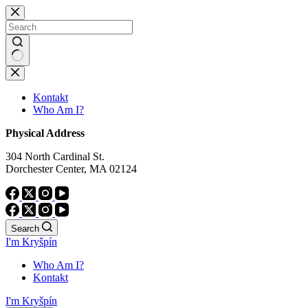
Skip
to
content
No
results
Kontakt
Who Am I?
Physical Address
304 North Cardinal St.
Dorchester Center, MA 02124
Search
I'm Kryšpín
Who Am I?
Kontakt
I'm Kryšpín