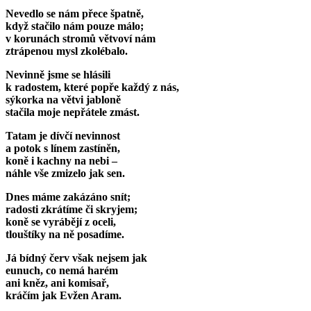
Nevedlo se nám přece špatně,
když stačilo nám pouze málo;
v korunách stromů větvoví nám
ztrápenou mysl zkolébalo.
Nevinně jsme se hlásili
k radostem, které popře každý z nás,
sýkorka na větvi jabloně
stačila moje nepřátele zmást.
Tatam je dívčí nevinnost
a potok s línem zastíněn,
koně i kachny na nebi –
náhle vše zmizelo jak sen.
Dnes máme zakázáno snít;
radosti zkrátíme či skryjem;
koně se vyrábějí z oceli,
tlouštíky na ně posadíme.
Já bídný červ však nejsem jak
eunuch, co nemá harém
ani kněz, ani komisař,
kráčím jak Evžen Aram.