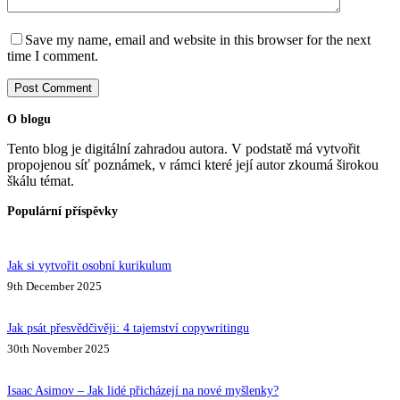
Save my name, email and website in this browser for the next
time I comment.
Post Comment
O blogu
Tento blog je digitální zahradou autora. V podstatě má vytvořit
propojenou síť poznámek, v rámci které její autor zkoumá širokou
škálu témat.
Populární příspěvky
Jak si vytvořit osobní kurikulum
9th December 2025
Jak psát přesvědčivěji: 4 tajemství copywritingu
30th November 2025
Isaac Asimov – Jak lidé přicházejí na nové myšlenky?