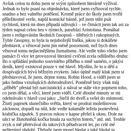
Avšak celou tu dobu jsem se svým způsobem literárně vyžíval.
Jednak to bylo psaní na objednávku, které jsem vyřizoval rychle,
snadno a bez valného potěšení. Kromě práce do školy jsem tvořil
příležitostné verše, napůl komické básně, jež jsem stihl psát
rychlostí, která mi dnes připadá udivující – ve čtrnácti jsem tak asi za
týden napsal celou hru v rýmech, parafrázi Aristofana. Pomáhal
jsem s redigováním školních časopisů – tištěných i rukopisných.
Tyhle časopisy, to byla ta nejubožejší fraška, jakou si dokážete
představit, a věnoval jsem jim méně pozornosti, než bych dnes
věnoval tomu nejlacinějšímu žurnalismu. Ale vedle toho všeho jsem
patnáct či více let provozoval literární cvičení zcela odlišného druhu:
šlo o spřádání jednoho souvislého příběhu o mně samém, o jakýsi
deník, který existoval pouze v mé hlavě. Myslím, že to u dětí a
dospívajících bývá běžným zvykem. Jako úplně malý kluk jsem si
představoval, že jsem, dejme tomu, Robin Hood, a viděl jsem se
jako hrdina vzrušujících dobrodružství. Poměrně brzy však můj
„příběh” přestal být narcisistický a stával se stále více popisem toho,
co jsem dělal, a věcí, které jsem viděl. Celé dlouhé minuty se mi
odehrávalo v hlavě cosi jako: „Strčil do dveří a vešel do místnosti.
Žlutý paprsek slunečního světla, který se prodral mušelínovou
záclonou, dopadl na stůl, kde vedle kalamáře ležela pootevřená
krabička zápalek. S pravou rukou v kapse přešel k oknu. Dole na
ulici se žlutohnědá kočka hnala za suchým listem,” atd. atd. Tenhle
zvyk u mě přetrvával do takových pětadvaceti let, po celé mé
neliterární období. Třebaže jsem musel hledat a také hledal ta