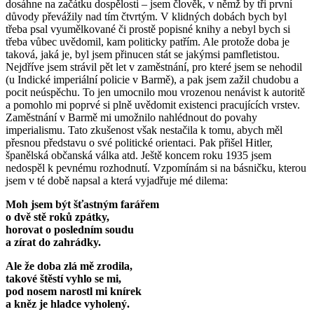
dosáhne na začátku dospělosti – jsem člověk, v němž by tři první
důvody převážily nad tím čtvrtým. V klidných dobách bych byl
třeba psal vyumělkované či prostě popisné knihy a nebyl bych si
třeba vůbec uvědomil, kam politicky patřím. Ale protože doba je
taková, jaká je, byl jsem přinucen stát se jakýmsi pamfletistou.
Nejdříve jsem strávil pět let v zaměstnání, pro které jsem se nehodil
(u Indické imperiální policie v Barmě), a pak jsem zažil chudobu a
pocit neúspěchu. To jen umocnilo mou vrozenou nenávist k autoritě
a pomohlo mi poprvé si plně uvědomit existenci pracujících vrstev.
Zaměstnání v Barmě mi umožnilo nahlédnout do povahy
imperialismu. Tato zkušenost však nestačila k tomu, abych měl
přesnou představu o své politické orientaci. Pak přišel Hitler,
španělská občanská válka atd. Ještě koncem roku 1935 jsem
nedospěl k pevnému rozhodnutí. Vzpomínám si na básničku, kterou
jsem v té době napsal a která vyjadřuje mé dilema:
Moh jsem být šťastným farářem
o dvě stě roků zpátky,
horovat o posledním soudu
a zírat do zahrádky.
Ale že doba zlá mě zrodila,
takové štěstí vyhlo se mi,
pod nosem narostl mi knírek
a kněz je hladce vyholený.