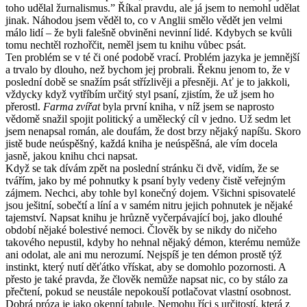
toho udělal žurnalismus.” Říkal pravdu, ale já jsem to nemohl udělat
jinak. Náhodou jsem věděl to, co v Anglii smělo vědět jen velmi
málo lidí – že byli falešně obviněni nevinní lidé. Kdybych se kvůli
tomu nechtěl rozhořčit, neměl jsem tu knihu vůbec psát.
Ten problém se v té či oné podobě vrací. Problém jazyka je jemnější
a trvalo by dlouho, než bychom jej probrali. Řeknu jenom to, že v
poslední době se snažím psát střízlivěji a přesněji. Ať je to jakkoli,
vždycky když vytříbím určitý styl psaní, zjistím, že už jsem ho
přerostl.
Farma zvířat
byla první kniha, v níž jsem se naprosto
vědomě snažil spojit politický a umělecký cíl v jedno. Už sedm let
jsem nenapsal román, ale doufám, že dost brzy nějaký napíšu. Skoro
jistě bude neúspěšný, každá kniha je neúspěšná, ale vím docela
jasně, jakou knihu chci napsat.
Když se tak dívám zpět na poslední stránku či dvě, vidím, že se
tvářím, jako by mé pohnutky k psaní byly vedeny čistě veřejným
zájmem. Nechci, aby tohle byl konečný dojem. Všichni spisovatelé
jsou ješitní, sobečtí a líní a v samém nitru jejich pohnutek je nějaké
tajemství. Napsat knihu je hrůzně vyčerpávající boj, jako dlouhé
období nějaké bolestivé nemoci. Člověk by se nikdy do ničeho
takového nepustil, kdyby ho nehnal nějaký démon, kterému nemůže
ani odolat, ale ani mu nerozumí. Nejspíš je ten démon prostě týž
instinkt, který nutí děťátko vřískat, aby se domohlo pozornosti. A
přesto je také pravda, že člověk nemůže napsat nic, co by stálo za
přečtení, pokud se neustále nepokouší potlačovat vlastní osobnost.
Dobrá próza je jako okenní tabule. Nemohu říci s určitostí, která z