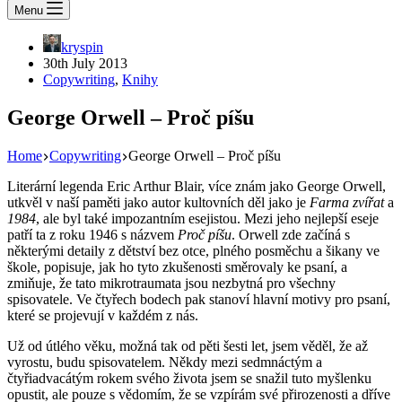
Menu
kryspin
30th July 2013
Copywriting
,
Knihy
George Orwell – Proč píšu
Home
Copywriting
George Orwell – Proč píšu
Literární legenda Eric Arthur Blair, více znám jako George Orwell,
utkvěl v naší paměti jako autor kultovních děl jako je
Farma zvířat
a
1984
, ale byl také impozantním esejistou. Mezi jeho nejlepší eseje
patří ta z roku 1946 s názvem
Proč píšu
. Orwell zde začíná s
některými detaily z dětství bez otce, plného posměchu a šikany ve
škole, popisuje, jak ho tyto zkušenosti směrovaly ke psaní, a
zmiňuje, že tato mikrotraumata jsou nezbytná pro všechny
spisovatele. Ve čtyřech bodech pak stanoví hlavní motivy pro psaní,
které se projevují v každém z nás.
Už od útlého věku, možná tak od pěti šesti let, jsem věděl, že až
vyrostu, budu spisovatelem. Někdy mezi sedmnáctým a
čtyřiadvacátým rokem svého života jsem se snažil tuto myšlenku
opustit, ale pouze s vědomím, že se vzpírám své přirozenosti a dříve