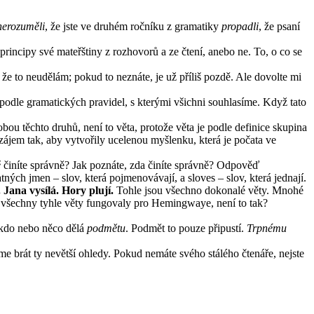
nerozuměli
, že jste ve druhém ročníku z gramatiky
propadli
, že psaní
incipy své mateřštiny z rozhovorů a ze čtení, anebo ne. To, o co se
 že to neudělám; pokud to neznáte, je už příliš pozdě. Ale dovolte mi
 podle gramatických pravidel, s kterými všichni souhlasíme. Když tato
ou těchto druhů, není to věta, protože věta je podle definice skupina
zájem tak, aby vytvořily ucelenou myšlenku, která je počata ve
ě
činíte správně? Jak poznáte, zda činíte správně? Odpověď
ných jmen – slov, která pojmenovávají, a sloves – slov, která jednají.
Jana vysílá. Hory plují.
Tohle jsou všechno dokonalé věty. Mnohé
ho všechny tyhle věty fungovaly pro Hemingwaye, není to tak?
někdo nebo něco dělá
podmětu
. Podmět to pouze připustí.
Trpnému
me brát ty nevětší ohledy. Pokud nemáte svého stálého čtenáře, nejste