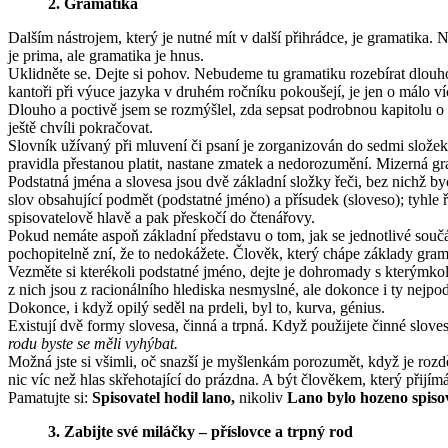
2. Gramatika
Dalším nástrojem, který je nutné mít v další přihrádce, je gramatika. N
je prima, ale gramatika je hnus.
Uklidněte se. Dejte si pohov. Nebudeme tu gramatiku rozebírat dlouho
kantoři při výuce jazyka v druhém ročníku pokoušejí, je jen o málo v
Dlouho a poctivě jsem se rozmýšlel, zda sepsat podrobnou kapitolu o gr
ještě chvíli pokračovat.
Slovník užívaný při mluvení či psaní je zorganizován do sedmi složek
pravidla přestanou platit, nastane zmatek a nedorozumění. Mizerná gr
Podstatná jména a slovesa jsou dvě základní složky řeči, bez nichž b
slov obsahující podmět (podstatné jméno) a přísudek (sloveso); tyhle
spisovatelově hlavě a pak přeskočí do čtenářovy.
Pokud nemáte aspoň základní představu o tom, jak se jednotlivé součást
pochopitelně zní, že to nedokážete. Člověk, který chápe základy grama
Vezměte si kterékoli podstatné jméno, dejte je dohromady s kterýmko
z nich jsou z racionálního hlediska nesmyslné, ale dokonce i ty nejp
Dokonce, i když opilý seděl na prdeli, byl to, kurva, génius.
Existují dvě formy slovesa, činná a trpná. Když použijete činné slov
rodu byste se měli vyhýbat.
Možná jste si všimli, oč snazší je myšlenkám porozumět, když je rozdě
nic víc než hlas skřehotající do prázdna. A být člověkem, který přijí
Pamatujte si:
Spisovatel hodil lano,
nikoliv
Lano bylo hozeno spiso
3. Zabijte své miláčky – příslovce a trpný rod