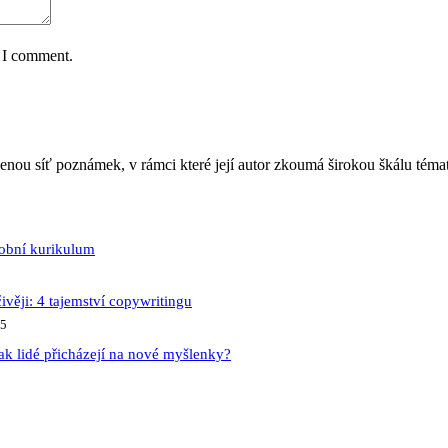
e I comment.
jenou síť poznámek, v rámci které její autor zkoumá širokou škálu téma
sobní kurikulum
ivěji: 4 tajemství copywritingu
25
ak lidé přicházejí na nové myšlenky?