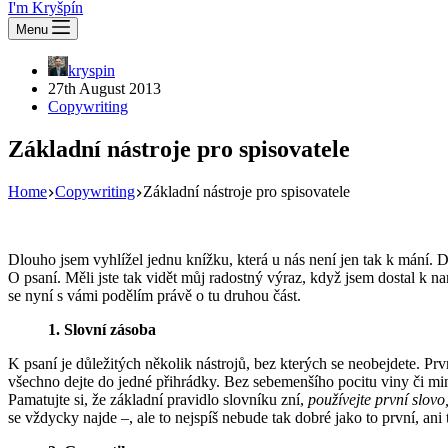
I'm Kryšpín
Menu
kryspin
27th August 2013
Copywriting
Základní nástroje pro spisovatele
Home
Copywriting
Základní nástroje pro spisovatele
Dlouho jsem vyhlížel jednu knížku, která u nás není jen tak k mání.
O psaní. Měli jste tak vidět můj radostný výraz, když jsem dostal k na
se nyní s vámi podělím právě o tu druhou část.
1. Slovní zásoba
K psaní je důležitých několik nástrojů, bez kterých se neobejdete. Pr
všechno dejte do jedné přihrádky. Bez sebemenšího pocitu viny či min
Pamatujte si, že základní pravidlo slovníku zní,
používejte první slovo
se vždycky najde –, ale to nejspíš nebude tak dobré jako to první, ani