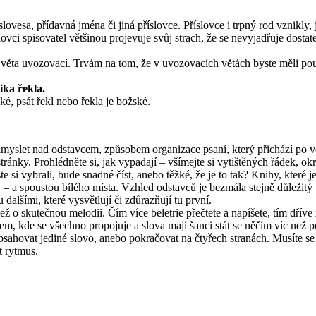
jí slovesa, přídavná jména či jiná příslovce. Příslovce i trpný rod vznik
ovci spisovatel většinou projevuje svůj strach, že se nevyjadřuje dosta
e věta uvozovací. Trvám na tom, že v uvozovacích větách byste měli po
nika řekla.
ské, psát řekl nebo řekla je božské.
yslet nad odstavcem, způsobem organizace psaní, který přichází po vět
stránky. Prohlédněte si, jak vypadají – všímejte si vytištěných řádek, ok
jste si vybrali, bude snadné číst, anebo těžké, že je to tak? Knihy, kter
– a spoustou bílého místa. Vzhled odstavců je bezmála stejně důležitý 
lšími, které vysvětlují či zdůrazňují tu první.
ž o skutečnou melodii. Čím více beletrie přečtete a napíšete, tím dříve 
stem, kde se všechno propojuje a slova mají šanci stát se něčím víc ne
bsahovat jediné slovo, anebo pokračovat na čtyřech stranách. Musíte se
t rytmus.