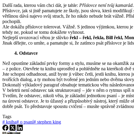
Další rada, kterou vám chci dát, je tahle:
Příslovce není tvůj kamarád
.
Příslovce, jak si jistě pamatujete ze školy, jsou slova, která modifiku
většinou dává najevo svůj strach, že ho nikdo nebude brát vážně. Přísl
pochopili.
Ale dokážu příslovce tolerovat. Vážně. S jedinou výjimkou, kterou j
tehdy ne, pokud se tomu dokážete vyhnout.
Nejlepší uvozovací větou je slůvko
řekl – řekl, řekla, Bill řekl, Mo
Jinak dělejte, co umíte, a pamatujte si, že zatímco psát příslovce je lid
4. Odstavce
Než opustíme základní prvky formy a stylu, musíme se na okamžik zam
– z police. Otevřete tu knihu uprostřed a pohlédněte na kterékoli dvě 
Jste schopni odhadnout, aniž byste ji vůbec četli, jestli knihu, kterou 
tvořících dialog, a ty mohou být tvořené jen jedním nebo dvěma slovy 
Dokonalý výkladový paragraf obsahuje tematickou větu následovanou da
V beletrii není odstavec tak strukturovaný – jde v něm o rytmus spíš ne
Tvrdím, že odstavec, nikoli věta, je základní jednotkou psaní – je mí
na úrovni odstavce. Je to úžasný a přizpůsobivý nástroj, který může o
dobře psát. To představuje spoustu cvičení – musíte správně zvládnou
Tags
#
kniha
#
o psaní
#
stephen king