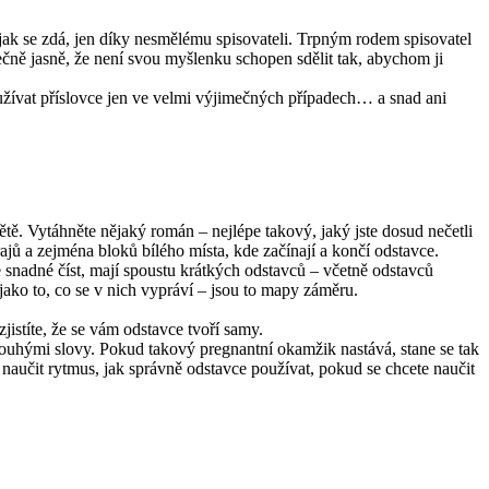
ly, jak se zdá, jen díky nesmělému spisovateli. Trpným rodem spisovatel
tečně jasně, že není svou myšlenku schopen sdělit tak, abychom ji
užívat příslovce jen ve velmi výjimečných případech… a snad ani
ě. Vytáhněte nějaký román – nejlépe takový, jaký jste dosud nečetli
rajů a zejména bloků bílého místa, kde začínají a končí odstavce.
é je snadné číst, mají spoustu krátkých odstavců – včetně odstavců
jako to, co se v nich vypráví – jsou to mapy záměru.
zjistíte, že se vám odstavce tvoří samy.
ž pouhými slovy. Pokud takový pregnantní okamžik nastává, stane se tak
 naučit rytmus, jak správně odstavce používat, pokud se chcete naučit