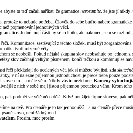
e abyste tu teď začali naříkat, že gramatice
nerozumíte
, že jste jí nikdy
, protože to nebude potřeba. Člověk do sebe buďto nabere gramatické pr
íc než pojmenování jednotlivých věcí.
amatice. Jedné mojí části by se to líbilo, ale nakonec jsem se rozhodl,
 řeči. Komunikace, sestávající z těchto složek, musí být zorganizována
amatika tvoří mizerné věty.
ychom se neobešli. Pokud nějaká skupina slov neobsahuje po jednom z ob
 řetězy slov začínají velkým písmenem, končí tečkou a kombinují se nav
i řeči překládají do ucelených vět, jak si můžete být jistí, zda
skutečn
tiky, v ní nalezne příjemnou jednoduchost: je přece třeba pouze podstat
li slovesem – a máte větu. Nikdy vás to nezklame.
Kameny vybuchují. 
odivnější z nich v sobě mají jistou příjemnou poetickou váhu. Krom to
eso, pak podmět ve větě něco dělá. Když použijete trpné sloveso, pak 
líme na dvě. Pro čtenáře je to tak jednodušší – a na čtenáře přece musí
má psané slovo, není žádný med.
vatelem.
Prosím, moc prosím.