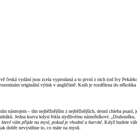
 Dvě česká vydání jsou zcela vyprodaná a to první z nich (od Ivy Peká
rozeninám originální výtisk v angličtině. Knih je rozdělena do několika č
vním nástrojem – tím nejběžnějším z nejběžnějších, denní chleba psaní,
dráků. Jedna kurva kdysi řekla stydlivému námořníkovi: „Drahoušku, ne
, které vám přijde na mysl, pokud je vhodné a barvité
. Když budete váha
 tak dobře nevystihne to, co máte na mysli.