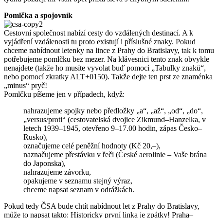
Pomlčka a spojovník
Cestovní společnost nabízí cesty do vzdálených destinací. A k
vyjádření vzdálenosti tu proto existují i příslušné znaky. Pokud
chceme nabídnout letenky na lince z Prahy do Bratislavy, tak k tomu
potřebujeme pomlčku bez mezer. Na klávesnici tento znak obvykle
nenajdete (takže ho musíte vyvolat buď pomocí „Tabulky znaků“,
nebo pomocí zkratky ALT+0150). Takže dejte ten prst ze znaménka
„minus“ pryč!
Pomlčku píšeme jen v případech, když:
nahrazujeme spojky nebo předložky „a“, „až“, „od“, „do“,
„versus/proti“ (cestovatelská dvojice Zikmund–Hanzelka, v
letech 1939–1945, otevřeno 9–17.00 hodin, zápas Česko–
Rusko),
označujeme celé peněžní hodnoty (Kč 20,–),
naznačujeme přestávku v řeči (České aerolinie – Vaše brána
do Japonska),
nahrazujeme závorku,
opakujeme v seznamu stejný výraz,
chceme napsat seznam v odrážkách.
Pokud tedy ČSA bude chtít nabídnout let z Prahy do Bratislavy,
může to napsat takto: Historicky první linka je zpátky! Praha–