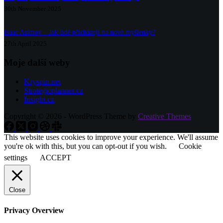
30th November 2025
Isaac Asimov – Jak lidé přicházejí na nové myšlenky?
27th April 2025
Moje další weby
Kryspin.net
Strategicplanner.cz
Insight.cz
Copyright © 2026 - WordPress Theme by
Creative Themes
This website uses cookies to improve your experience. We'll assume
you're ok with this, but you can opt-out if you wish.
Cookie
settings
ACCEPT
Close
Privacy Overview