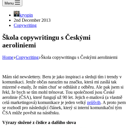
Menu
kryspin
2nd December 2013
Copywriting
Škola copywritingu s Českými
aeroliniemi
Home
Copywriting
Škola copywritingu s Českými aeroliniemi
Mám rád newslettery. Beru je jako inspiraci a sleduji tím i trendy v
komunikaci. Jenže občas narazím na značku, která mi zasílá tak
mizerné e-maily, že mám chuť se odhlásit z odběru. Ale pak jsem si
řekl, že bych se tím mohl trénovat. Tou společností jsou České
aerolinie (ČSA), které fungují už 90 let. Jejich e-mailová (a vlastně
celá marketingová) komunikace je jeden velký
průšvih
. A proto jsem
se rozhodl pro následující článek, který si interní komunikační tým
ČSA může pověsit na nástěnku.
Výrazy složené z číslice a dalšího slova