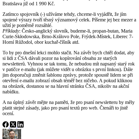
Bratislava již od 1 990 Kč.
Zatímco spojovník (-) užíváme tehdy, chceme-li vyjádřit, že jím
spojené výrazy tvoří těsný významový celek. Píšeme jej bez mezer a
užití je poměrně rozsáhlé.
Příklady
: Česko-anglický slovník, budeme-li, propan-butan, Maria
Curie-Skłodowska, Brno-Královo Pole, Frýdek-Místek, Liberec 7-
Horní Růžodol, obor kuchař-číšník atd.
To by pro dnešní lekci mohlo stačit. Na závěr bych chtěl dodat, aby
si lidi z ČSA dávali pozor na kopírování obsahu ze starých
newsletterů. Vyhnou se tak tomu, že nebudou mít napsaný starý rok
v patičce e-mailu (jak můžete vidět u obrázku s první linkou). Dále
jim doporučuji změnit šablonu zprávy, protože spoustě lidem se při
otevření e-mailu zobrazí obsah téměř bez ničeho. A pokud kliknou
na obrázek, dostanou se na hlavní stránku ČSA, nikoliv na akční
nabídku.
A na úplný závěr mějte na paměti, že pro psaní newsletteru by měly
platit stejné zásady, jako pro psaní textů pro web. Čtenáři to jistě
ocení.