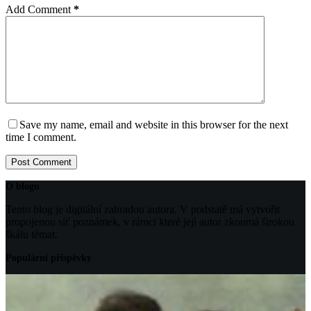
Add Comment
*
Save my name, email and website in this browser for the next
time I comment.
Post Comment
O blogu
Tento blog je digitální zahradou autora. V podstatě má vytvořit
propojenou síť poznámek, v rámci které její autor zkoumá širokou
škálu témat.
Populární příspěvky