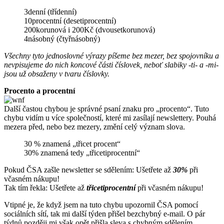
3denní (třídenní)
10procentní (desetiprocentní)
200korunová i 200Kč (dvousetkorunová)
4násobný (čtyřnásobný)
Všechny tyto jednoslovné výrazy píšeme bez mezer, bez spojovníku a
nevpisujeme do nich koncové části číslovek, neboť slabiky -ti- a -mi-
jsou už obsaženy v tvaru číslovky.
Procento a procentní
Další častou chybou je správné psaní znaku pro „procento“. Tuto
chybu vidím u více společností, které mi zasílají newslettery. Pouhá
mezera před, nebo bez mezery, změní celý význam slova.
30 % znamená „třicet procent“
30% znamená tedy „třicetiprocentní“
Pokud ČSA zašle newsletter se sdělením: Ušetřete až
30%
při
včasném nákupu!
Tak tím řekla: Ušetřete až
třicetiprocentní
při včasném nákupu!
Vtipné je, že když jsem na tuto chybu upozornil ČSA pomocí
sociálních sítí, tak mi další týden přišel bezchybný e-mail. O pár
týdnů později mi však opět přišla sleva s chybným sdělením.