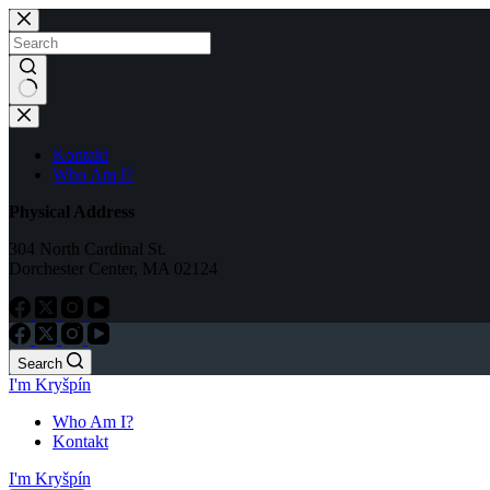
Skip
to
content
No
results
Kontakt
Who Am I?
Physical Address
304 North Cardinal St.
Dorchester Center, MA 02124
Search
I'm Kryšpín
Who Am I?
Kontakt
I'm Kryšpín