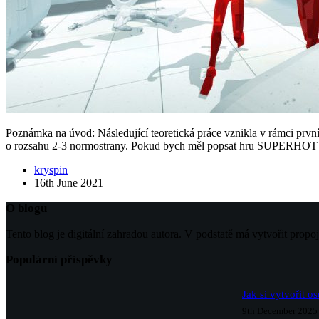
Poznámka na úvod: Následující teoretická práce vznikla v rámci prvn
o rozsahu 2-3 normostrany. Pokud bych měl popsat hru SUPERHOT
kryspin
16th June 2021
O blogu
Tento blog je digitální zahradou autora. V podstatě má vytvořit propo
Populární příspěvky
Jak si vytvořit o
9th December 2025