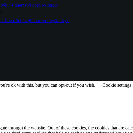
ivěji: 4 tajemství copywritingu
25
ak lidé přicházejí na nové myšlenky?
u're ok with this, but you can opt-out if you wish.
Cookie settings
te through the website. Out of these cookies, the cookies that are cate