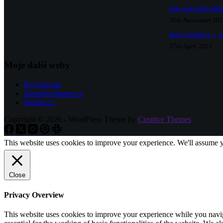
Jak psát přesvědč
30th November 20
Isaac Asimov – J
27th April 2025
Moje další weby
Kryspin.net
Strategicplanner.cz
Insight.cz
Copyright © 2026 - WordPress Theme by
Creative Themes
This website uses cookies to improve your experience. We'll assume yo
Close
Privacy Overview
This website uses cookies to improve your experience while you naviga