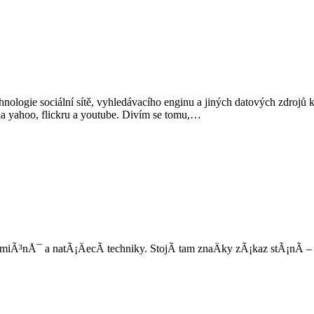
nologie sociální sítě, vyhledávacího enginu a jiných datových zdrojů 
a yahoo, flickru a youtube. Divím se tomu,…
kamiÃ³nÅ¯ a natÃ¡ÄecÃ­ techniky. StojÃ­ tam znaÄky zÃ¡kaz stÃ¡nÃ­