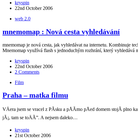
kryspin
22nd October 2006
web 2.0
mnemomap : Nová cesta vyhledávání
mnemomap je nová cesta, jak vyhledávat na internetu. Kombinuje tech
Mnemomap využívá flash s jednoduchým rozhrání, který vyhledává n
kryspin
22nd October 2006
2 Comments
Film
Praha – matka filmu
VÄera jsem se vracel z PÃ­sku a pÅÃ­mo pÅed domem stojÃ­ plno 
jÃ¡, tam se toÄÃ­”. A nejsem daleko…
kryspin
21st October 2006