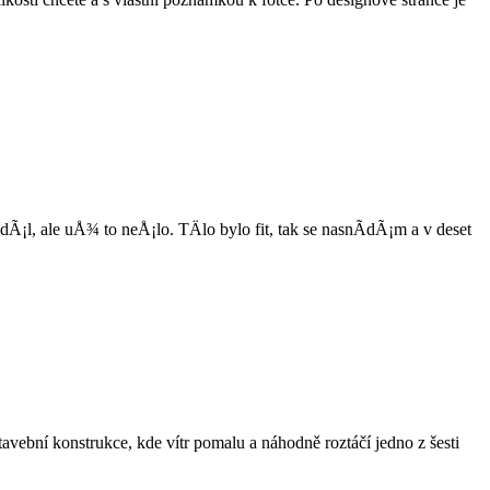
¡l, ale uÅ¾ to neÅ¡lo. TÄlo bylo fit, tak se nasnÃ­dÃ¡m a v deset
ební konstrukce, kde vítr pomalu a náhodně roztáčí jedno z šesti