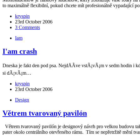
to maximálně flexibilní, pokud chcete mít profesionálně vypadající p
kryspin
23rd October 2006
3 Comments
Iam
I'am crash
Dneska je fakt den pod psa. NejdÅÃ­ve vstÃ¡vÃ¡m v sedm hodin i kdy
si dÃ¡vÃ¡m…
kryspin
23rd October 2006
Design
Větrem tvarovaný pavilón
Větrem tvarovaný pavilón je designový návrh pro velkou budovu tak,
pater okolo centrálního otevřeného rámu. Tím se nepřetržitě mění t