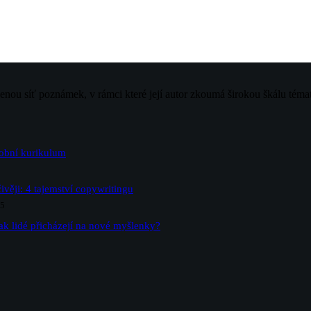
jenou síť poznámek, v rámci které její autor zkoumá širokou škálu téma
sobní kurikulum
ivěji: 4 tajemství copywritingu
25
ak lidé přicházejí na nové myšlenky?