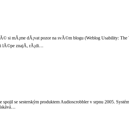
terÃ© si mÃ¡me dÃ¡vat pozor na svÃ©m blogu (Weblog Usability: The 
i lÃ©pe znajÃ­, rÃ¡di…
se spojil se sesterským produktem Audioscrobbler v srpnu 2005. Systém
 získává…