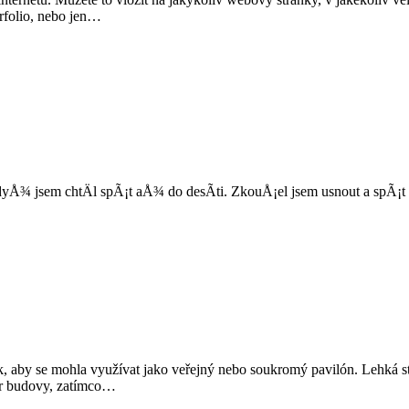
orfolio, nebo jen…
Å¾ jsem chtÄl spÃ¡t aÅ¾ do desÃ­ti. ZkouÅ¡el jsem usnout a spÃ¡t dÃ
 aby se mohla využívat jako veřejný nebo soukromý pavilón. Lehká stav
var budovy, zatímco…