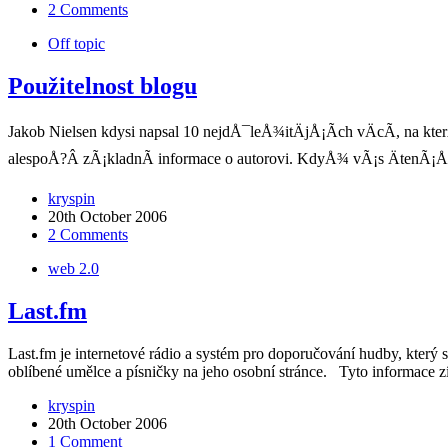
2 Comments
Off topic
Použitelnost blogu
Jakob Nielsen kdysi napsal 10 nejdÅ¯leÅ¾itÄjÅ¡Ã­ch vÄcÃ­, na k
alespoÅ?Â zÃ¡kladnÃ­ informace o autorovi. KdyÅ¾ vÃ¡s ÄtenÃ¡Å
kryspin
20th October 2006
2 Comments
web 2.0
Last.fm
Last.fm je internetové rádio a systém pro doporučování hudby, který 
oblíbené umělce a písničky na jeho osobní stránce. Tyto informace
kryspin
20th October 2006
1 Comment