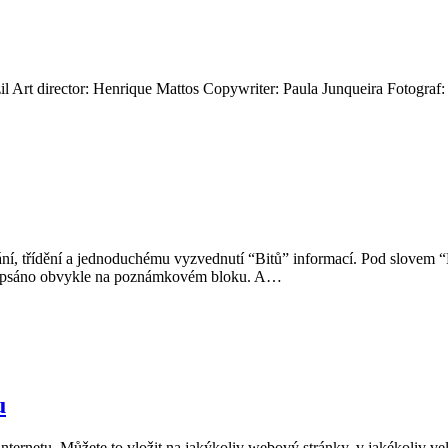
t director: Henrique Mattos Copywriter: Paula Junqueira Fotograf: Di
ní, třídění a jednoduchému vyzvednutí “Bitů” informací. Pod slovem “
i napsáno obvykle na poznámkovém bloku. A…
u
ternetu. Můžete to vložit na jakýkoliv webový stránky, v jakékoliv vel