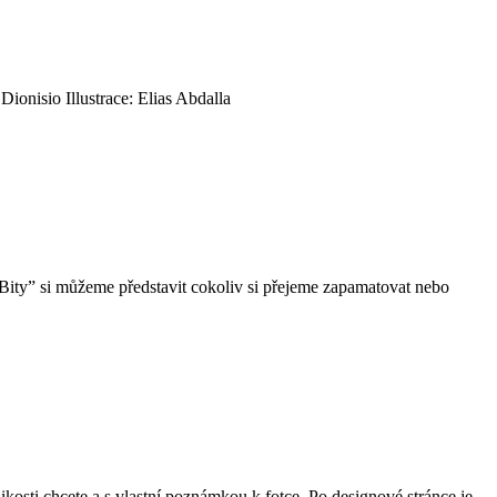
onisio Illustrace: Elias Abdalla
Bity” si můžeme představit cokoliv si přejeme zapamatovat nebo
ikosti chcete a s vlastní poznámkou k fotce. Po designové stránce je