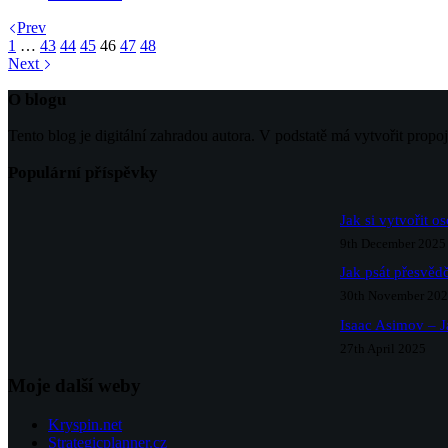
Prev
1
…
43
44
45
46
47
48
Next
O blogu
Tento blog je digitální zahradou autora. V podstatě má vytvořit propo
Populární příspěvky
Jak si vytvořit o
9th December 2025
Jak psát přesvědč
30th November 20
Isaac Asimov – J
27th April 2025
Moje další weby
Kryspin.net
Strategicplanner.cz