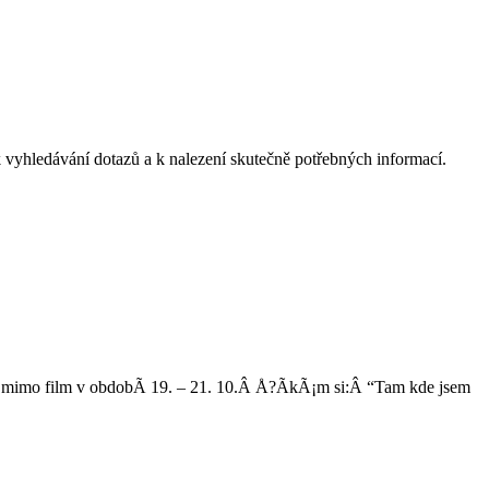
k vyhledávání dotazů a k nalezení skutečně potřebných informací.
 – mimo film v obdobÃ­ 19. – 21. 10.Â Å?Ã­kÃ¡m si:Â “Tam kde jsem