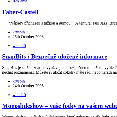
Reklama
Faber-Castell
“Nápady přicházejí s tužkou a gumou” Agentura: Full Jazz, Brazil Ar
kryspin
25th October 2006
web 2.0
SnapBits : Bezpečně uložené informace
SnapBits je služba zdarma využívající k bezpečnému uložení, vyhledá
nechat poznamenat. Můžete si uložit cokoliv máte rádi nebo nerad
kryspin
24th October 2006
web 2.0
Monoslideshow – vaše fotky na vašem web
Monoslideshow je flashový slideshow, který zobrazuje vaše fotky na in