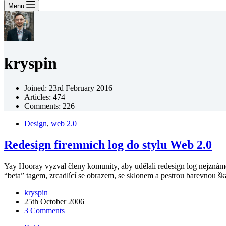
Menu
kryspin
Joined: 23rd February 2016
Articles: 474
Comments: 226
Design
,
web 2.0
Redesign firemních log do stylu Web 2.0
Yay Hooray vyzval členy komunity, aby udělali redesign log nejznámě
“beta” tagem, zrcadlící se obrazem, se sklonem a pestrou barevnou š
kryspin
25th October 2006
3 Comments