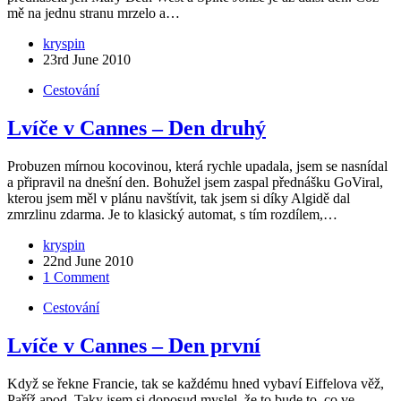
mě na jednu stranu mrzelo a…
kryspin
23rd June 2010
Cestování
Lvíče v Cannes – Den druhý
Probuzen mírnou kocovinou, která rychle upadala, jsem se nasnídal
a připravil na dnešní den. Bohužel jsem zaspal přednášku GoViral,
kterou jsem měl v plánu navštívit, tak jsem si díky Algidě dal
zmrzlinu zdarma. Je to klasický automat, s tím rozdílem,…
kryspin
22nd June 2010
1 Comment
Cestování
Lvíče v Cannes – Den první
Když se řekne Francie, tak se každému hned vybaví Eiffelova věž,
Paříž apod. Taky jsem si doposud myslel, že to bude to, co ve