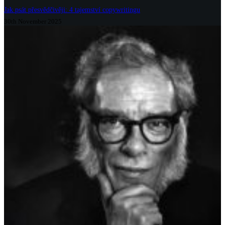
Jak psát přesvědčivěji: 4 tajemství copywritingu
30th November 2025