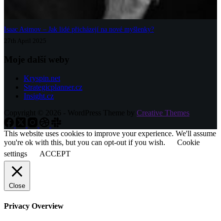
Isaac Asimov – Jak lidé přicházejí na nové myšlenky?
27th April 2025
Moje další weby
Kryspin.net
Strategicplanner.cz
Insight.cz
Copyright © 2026 - WordPress Theme by
Creative Themes
This website uses cookies to improve your experience. We'll assume
you're ok with this, but you can opt-out if you wish.
Cookie
settings
ACCEPT
Close
Privacy Overview