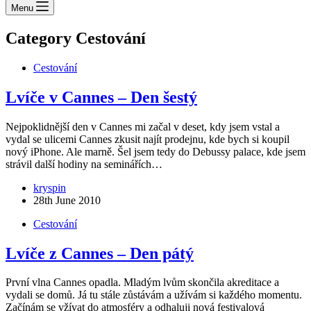
Menu
Category
Cestování
Cestování
Lvíče v Cannes – Den šestý
Nejpoklidnější den v Cannes mi začal v deset, kdy jsem vstal a
vydal se ulicemi Cannes zkusit najít prodejnu, kde bych si koupil
nový iPhone. Ale marně. Šel jsem tedy do Debussy palace, kde jsem
strávil další hodiny na seminářích…
kryspin
28th June 2010
Cestování
Lvíče z Cannes – Den pátý
První vlna Cannes opadla. Mladým lvům skončila akreditace a
vydali se domů. Já tu stále zůstávám a užívám si každého momentu.
Začínám se vžívat do atmosféry a odhaluji nová festivalová