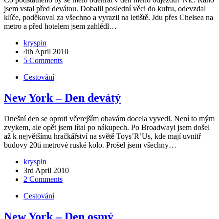
jsem vstal před devátou. Dobalil poslední věci do kufru, odevzdal
klíče, poděkoval za všechno a vyrazil na letiště. Jdu přes Chelsea na
metro a před hotelem jsem zahlédl…
kryspin
4th April 2010
5 Comments
Cestování
New York – Den devátý
Dnešní den se oproti včerejším obavám docela vyvedl. Není to mým
zvykem, ale opět jsem lítal po nákupech. Po Broadwayi jsem došel
až k největšímu hračkářství na světě Toys’R’Us, kde mají uvnitř
budovy 20ti metrové ruské kolo. Prošel jsem všechny…
kryspin
3rd April 2010
2 Comments
Cestování
New York – Den osmý