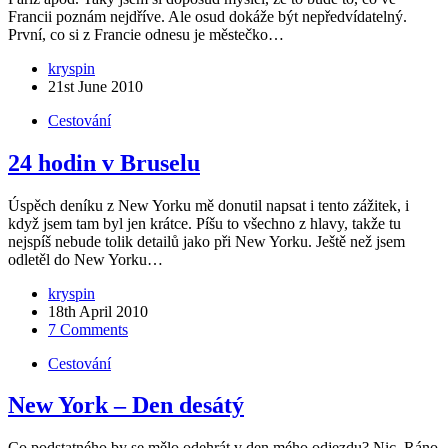
Francii poznám nejdříve. Ale osud dokáže být nepředvídatelný.
První, co si z Francie odnesu je městečko…
kryspin
21st June 2010
Cestování
24 hodin v Bruselu
Úspěch deníku z New Yorku mě donutil napsat i tento zážitek, i
když jsem tam byl jen krátce. Píšu to všechno z hlavy, takže tu
nejspíš nebude tolik detailů jako při New Yorku. Ještě než jsem
odletěl do New Yorku…
kryspin
18th April 2010
7 Comments
Cestování
New York – Den desátý
Co podstatného by se mělo odehrát v den mého odjezdu? Nic. Ráno