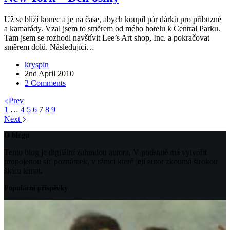
Už se blíží konec a je na čase, abych koupil pár dárků pro příbuzné
a kamarády. Vzal jsem to směrem od mého hotelu k Central Parku.
Tam jsem se rozhodl navštívit Lee’s Art shop, Inc. a pokračovat
směrem dolů. Následující…
kryspin
2nd April 2010
2 Comments
Prev
1
…
4
5
6
7
8
9
Next
O blogu
Tento blog je digitální zahradou autora. V podstatě má vytvořit
propojenou síť poznámek, v rámci které její autor zkoumá širokou
škálu témat.
Populární příspěvky