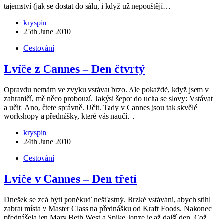
tajemství (jak se dostat do sálu, i když už nepouštějí…
kryspin
25th June 2010
Cestování
Lvíče z Cannes – Den čtvrtý
Opravdu nemám ve zvyku vstávat brzo. Ale pokaždé, když jsem v
zahraničí, mě něco probouzí. Jakýsi šepot do ucha se slovy: Vstávat
a učit! Ano, čtete správně. Učit. Tady v Cannes jsou tak skvělé
workshopy a přednášky, které vás naučí…
kryspin
24th June 2010
Cestování
Lvíče v Cannes – Den třetí
Dnešek se zdá býti poněkuď nešťastný. Brzké vstávání, abych stihl
zabrat místa v Master Class na přednášku od Kraft Foods. Nakonec
přednášela jen Mary Beth West a Spike Jonze je až další den. Což