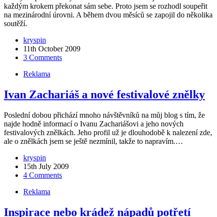
každým krokem překonat sám sebe. Proto jsem se rozhodl soupeřit
na mezinárodní úrovni. A během dvou měsíců se zapojil do několika
soutěží.
kryspin
11th October 2009
3 Comments
Reklama
Ivan Zachariáš a nové festivalové znělky
Poslední dobou přichází mnoho návštěvníků na můj blog s tím, že
najde hodně informací o Ivanu Zachariášovi a jeho nových
festivalových znělkách. Jeho profil už je dlouhodobě k nalezení zde,
ale o znělkách jsem se ještě nezmínil, takže to napravím.…
kryspin
15th July 2009
4 Comments
Reklama
Inspirace nebo krádež nápadů potřetí