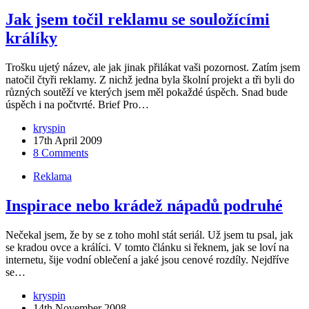
Jak jsem točil reklamu se souložícími
králíky
Trošku ujetý název, ale jak jinak přilákat vaši pozornost. Zatím jsem
natočil čtyři reklamy. Z nichž jedna byla školní projekt a tři byli do
různých soutěží ve kterých jsem měl pokaždé úspěch. Snad bude
úspěch i na počtvrté. Brief Pro…
kryspin
17th April 2009
8 Comments
Reklama
Inspirace nebo krádež nápadů podruhé
Nečekal jsem, že by se z toho mohl stát seriál. Už jsem tu psal, jak
se kradou ovce a králíci. V tomto článku si řeknem, jak se loví na
internetu, šije vodní oblečení a jaké jsou cenové rozdíly. Nejdříve
se…
kryspin
14th November 2008